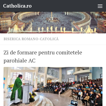
Catholica.ro
Skip to content
BISERICA ROMANO-CATOLICĂ
Zi de formare pentru comitetele
parohiale AC