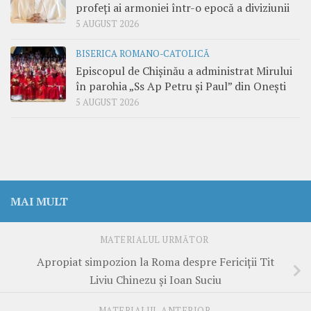
profeți ai armoniei într-o epocă a diviziunii
5 AUGUST 2026
BISERICA ROMANO-CATOLICĂ
Episcopul de Chișinău a administrat Mirului
în parohia „Ss Ap Petru și Paul” din Onești
5 AUGUST 2026
MAI MULT
MATERIALUL URMĂTOR
Apropiat simpozion la Roma despre Fericiții Tit
Liviu Chinezu și Ioan Suciu
MATERIALUL ANTERIOR