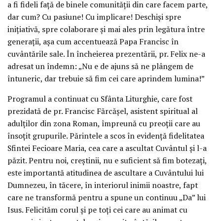
a fi fideli față de binele comunității din care facem parte,
dar cum? Cu pasiune! Cu implicare! Deschiși spre
inițiativă, spre colaborare și mai ales prin legătura între
generații, așa cum accentuează Papa Francisc în
cuvântările sale. În încheierea prezentării, pr. Felix ne-a
adresat un îndemn: „Nu e de ajuns să ne plângem de
întuneric, dar trebuie să fim cei care aprindem lumina!”
Programul a continuat cu Sfânta Liturghie, care fost
prezidată de pr. Francisc Fărcășel, asistent spiritual al
adulților din zona Roman, împreună cu preoții care au
însoțit grupurile. Părintele a scos în evidență fidelitatea
Sfintei Fecioare Maria, cea care a ascultat Cuvântul și l-a
păzit. Pentru noi, creștinii, nu e suficient să fim botezați,
este importantă atitudinea de ascultare a Cuvântului lui
Dumnezeu, în tăcere, în interiorul inimii noastre, fapt
care ne transformă pentru a spune un continuu „Da” lui
Isus. Felicităm corul și pe toți cei care au animat cu