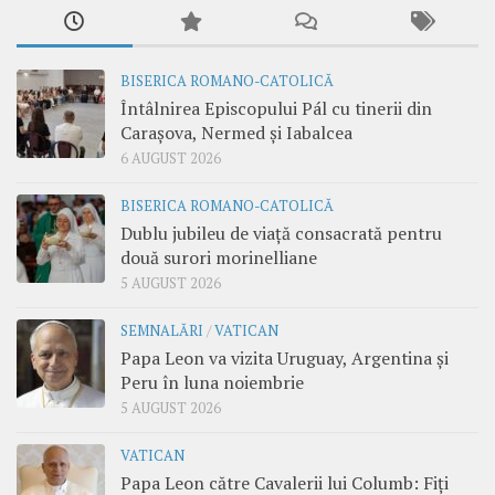
BISERICA ROMANO-CATOLICĂ
Întâlnirea Episcopului Pál cu tinerii din
Carașova, Nermed și Iabalcea
6 AUGUST 2026
BISERICA ROMANO-CATOLICĂ
Dublu jubileu de viață consacrată pentru
două surori morinelliane
5 AUGUST 2026
SEMNALĂRI
/
VATICAN
Papa Leon va vizita Uruguay, Argentina și
Peru în luna noiembrie
5 AUGUST 2026
VATICAN
Papa Leon către Cavalerii lui Columb: Fiți