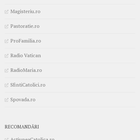
Magisteriu.ro
Pastoratie.ro
ProFamilia.ro
Radio Vatican
RadioMaria.ro
SfintiCatolici.ro
Spovada.ro
RECOMANDĂRI
ActiuneaCatolica.ro