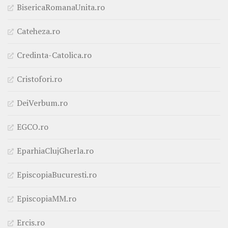
BisericaRomanaUnita.ro
Cateheza.ro
Credinta-Catolica.ro
Cristofori.ro
DeiVerbum.ro
EGCO.ro
EparhiaClujGherla.ro
EpiscopiaBucuresti.ro
EpiscopiaMM.ro
Ercis.ro