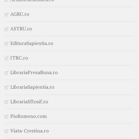
AGRU.ro
ASTRU.ro
EdituraSapientia.ro
ITRC.ro
LibrariaPresaBuna.ro
LibrariaSapientia.ro
LibrariaSfIosif.ro
PioRomeno.com
Viata-Crestina.ro