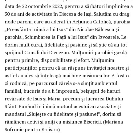
data de 22 octombrie 2022, pentru a sărbători împlinirea a
30 de ani de activitate în Dieceza de Iași. Salutăm cu drag
noile parohii care au aderat în Acțiunea Catolică, parohia
„Preasfânta Inimă a lui Isus” din Nicolae Bălcescu și
parohia „Schimbarea la Față a lui Isus” din Izvoarele. Le
dorim mult curaj, fidelitate și pasiune și să știe că au tot
sprijinul Consiliului Diecezan. Mulțumiri parohiei gazdă
pentru primire, disponibilitate și efort. Mulțumim
participanților pentru că au răspuns invitației noastre și
astfel au ales să înțeleagă mai bine misiunea lor. A fost o
zi rodnică, pe parcursul căreia s-a simțit ambientul
familial, bucuria de a fi împreună, belșugul de haruri
revărsate de Isus și Maria, precum și lucrarea Duhului
Sfânt. Punând în inimă motoul acestui an asociativ și
mandatul „Slujește cu fidelitate și pasiune!”, dorim să
rămânem activi și uniți cu misiunea Bisericii. (Mariana
Sofronie pentru Ercis.ro)