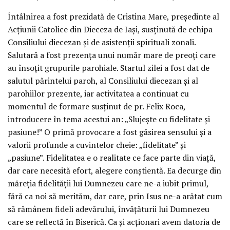
Întâlnirea a fost prezidată de Cristina Mare, președinte al
Acțiunii Catolice din Dieceza de Iași, susținută de echipa
Consiliului diecezan și de asistenții spirituali zonali.
Salutară a fost prezența unui număr mare de preoți care
au însoțit grupurile parohiale. Startul zilei a fost dat de
salutul părintelui paroh, al Consiliului diecezan și al
parohiilor prezente, iar activitatea a continuat cu
momentul de formare susținut de pr. Felix Roca,
introducere în tema acestui an: „Slujește cu fidelitate și
pasiune!” O primă provocare a fost găsirea sensului și a
valorii profunde a cuvintelor cheie: „fidelitate” și
„pasiune”. Fidelitatea e o realitate ce face parte din viață,
dar care necesită efort, alegere conștientă. Ea decurge din
măreția fidelității lui Dumnezeu care ne-a iubit primul,
fără ca noi să merităm, dar care, prin Isus ne-a arătat cum
să rămânem fideli adevărului, învățăturii lui Dumnezeu
care se reflectă în Biserică. Ca și acționari avem datoria de