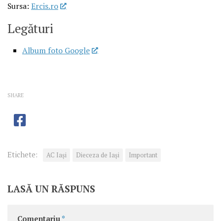
Sursa:
Ercis.ro
Legături
Album foto Google
SHARE
Etichete:
AC Iași
Dieceza de Iași
Important
LASĂ UN RĂSPUNS
Comentariu
*