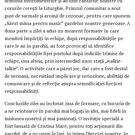
armonia instrumentelor și au unit cântările noastre cu
corurile cerești la Liturghie. Prânzul comunitar a avut
gust de sarmale și aromă de cozonac, pentru care spunem
„Sărut mâna pentru masă!” gazdelor noastre generoase. A
doua parte a zilei a adus un moment formativ în care
membrii împărțiți în echipe, după responsabilitățile pe
care le au în parohii, au fost provocați să identifice
responsabilitățile fișei postului după indiciile trimise de
echipe, una alteia, prin intermediul unor stații „walkie-
talkie”. O activitate care a părut joc, dar care a fost destul
de serioasă, necesitând implicare și seriozitate, abilități de
comunicare și de reflecție asupra semnificației fiecărei
responsabilități.
Concluziile zilei au încheiat ziua de formare, cu bucuria de
a ne reîntoarce în parohii mai bogați în idei, mai fideli în
misiunea noastră și mai pasionați. O invitație specială a
fost lansată de Cristina Mare, pentru toți acționarii din
parohii, de a ne reuni la Iași, în inima Diecezei noastre, în