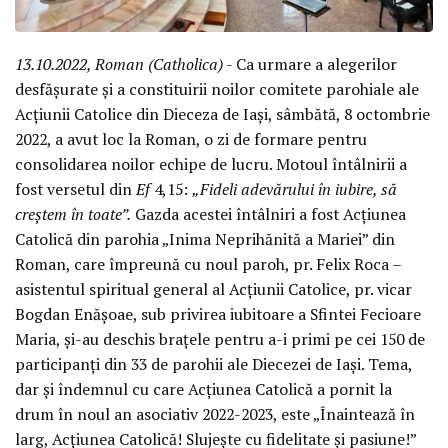
13.10.2022, Roman (Catholica)
- Ca urmare a alegerilor
desfășurate și a constituirii noilor comitete parohiale ale
Acțiunii Catolice din Dieceza de Iași, sâmbătă, 8 octombrie
2022, a avut loc la Roman, o zi de formare pentru
consolidarea noilor echipe de lucru. Motoul întâlnirii a
fost versetul din
Ef
4,15:
„Fideli adevărului în iubire, să
creștem în toate”.
Gazda acestei întâlniri a fost Acțiunea
Catolică din parohia „Inima Neprihănită a Mariei” din
Roman, care împreună cu noul paroh, pr. Felix Roca –
asistentul spiritual general al Acțiunii Catolice, pr. vicar
Bogdan Enășoae, sub privirea iubitoare a Sfintei Fecioare
Maria, și-au deschis brațele pentru a-i primi pe cei 150 de
participanți din 33 de parohii ale Diecezei de Iași. Tema,
dar și îndemnul cu care Acțiunea Catolică a pornit la
drum în noul an asociativ 2022-2023, este „Înaintează în
larg, Acțiunea Catolică! Slujește cu fidelitate și pasiune!”