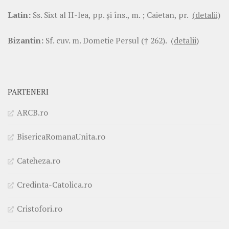
Latin:
Ss. Sixt al II-lea, pp. şi îns., m. ; Caietan, pr.
(detalii)
Bizantin:
Sf. cuv. m. Dometie Persul († 262).
(detalii)
PARTENERI
ARCB.ro
BisericaRomanaUnita.ro
Cateheza.ro
Credinta-Catolica.ro
Cristofori.ro