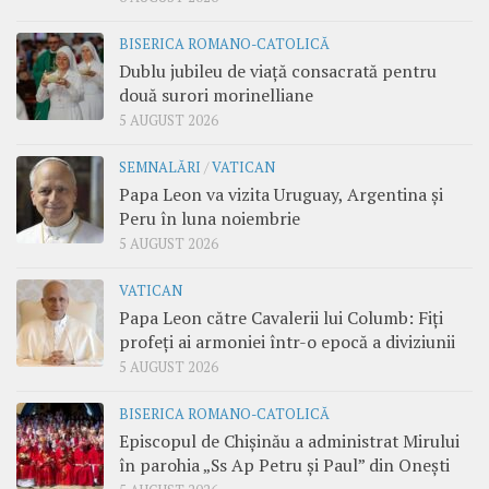
BISERICA ROMANO-CATOLICĂ
Dublu jubileu de viață consacrată pentru
două surori morinelliane
5 AUGUST 2026
SEMNALĂRI
/
VATICAN
Papa Leon va vizita Uruguay, Argentina și
Peru în luna noiembrie
5 AUGUST 2026
VATICAN
Papa Leon către Cavalerii lui Columb: Fiți
profeți ai armoniei într-o epocă a diviziunii
5 AUGUST 2026
BISERICA ROMANO-CATOLICĂ
Episcopul de Chișinău a administrat Mirului
în parohia „Ss Ap Petru și Paul” din Onești