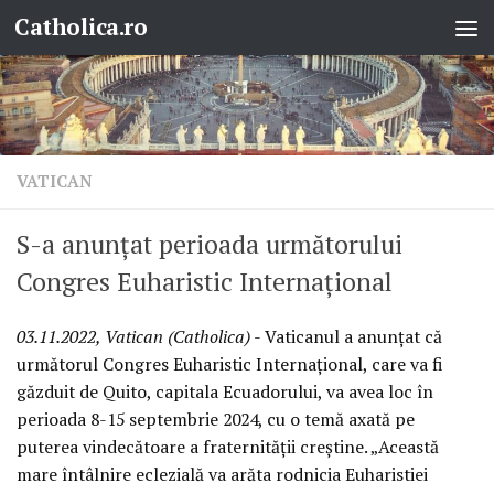
Catholica.ro
Skip to content
VATICAN
S-a anunțat perioada următorului
Congres Euharistic Internațional
03.11.2022, Vatican (Catholica)
- Vaticanul a anunțat că
următorul Congres Euharistic Internațional, care va fi
găzduit de Quito, capitala Ecuadorului, va avea loc în
perioada 8-15 septembrie 2024, cu o temă axată pe
puterea vindecătoare a fraternității creștine. „Această
mare întâlnire eclezială va arăta rodnicia Euharistiei