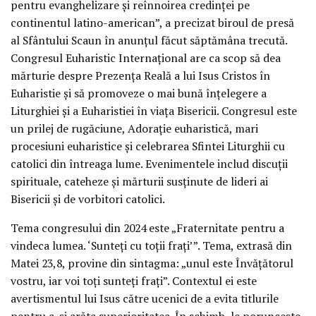
pentru evanghelizare și reînnoirea credinței pe
continentul latino-american”, a precizat biroul de presă
al Sfântului Scaun în anunțul făcut săptămâna trecută.
Congresul Euharistic Internațional are ca scop să dea
mărturie despre Prezența Reală a lui Isus Cristos în
Euharistie și să promoveze o mai bună înțelegere a
Liturghiei și a Euharistiei în viața Bisericii. Congresul este
un prilej de rugăciune, Adorație euharistică, mari
procesiuni euharistice și celebrarea Sfintei Liturghii cu
catolici din întreaga lume. Evenimentele includ discuții
spirituale, cateheze și mărturii susținute de lideri ai
Bisericii și de vorbitori catolici.
Tema congresului din 2024 este „Fraternitate pentru a
vindeca lumea. ‘Sunteți cu toții frați’”. Tema, extrasă din
Matei 23,8, provine din sintagma: „unul este Învățătorul
vostru, iar voi toți sunteți frați”. Contextul ei este
avertismentul lui Isus către ucenici de a evita titlurile
pentru a-și arăta superioritatea. În schimb, le poruncește