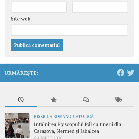
Site web
URMĂREȘTE:
BISERICA ROMANO-CATOLICĂ
Întâlnirea Episcopului Pál cu tinerii din
Carașova, Nermed și Iabalcea
6 AUGUST 2026