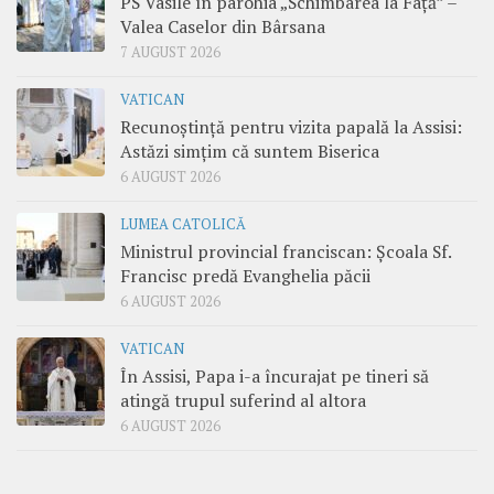
PS Vasile în parohia „Schimbarea la Față” –
Valea Caselor din Bârsana
7 AUGUST 2026
VATICAN
Recunoștință pentru vizita papală la Assisi:
Astăzi simțim că suntem Biserica
6 AUGUST 2026
LUMEA CATOLICĂ
Ministrul provincial franciscan: Școala Sf.
Francisc predă Evanghelia păcii
6 AUGUST 2026
VATICAN
În Assisi, Papa i-a încurajat pe tineri să
atingă trupul suferind al altora
6 AUGUST 2026