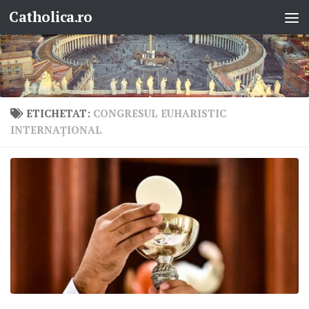
Catholica.ro
Skip to content
ETICHETAT:
CONGRESUL EUHARISTIC
INTERNAŢIONAL