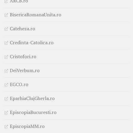
ARCB.ro
BisericaRomanaUnita.ro
Cateheza.ro
Credinta-Catolica.ro
Cristofori.ro
DeiVerbum.ro
EGCO.ro
EparhiaClujGherla.ro
EpiscopiaBucuresti.ro
EpiscopiaMM.ro