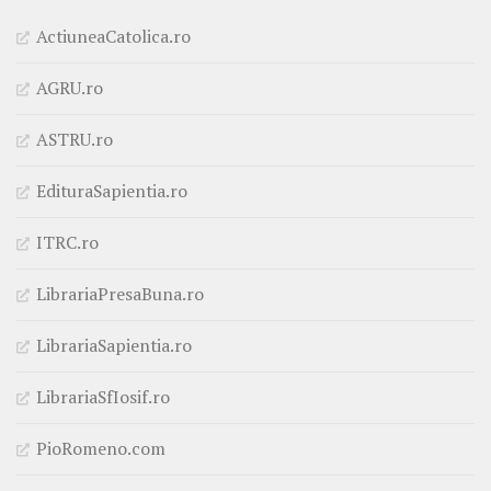
ActiuneaCatolica.ro
AGRU.ro
ASTRU.ro
EdituraSapientia.ro
ITRC.ro
LibrariaPresaBuna.ro
LibrariaSapientia.ro
LibrariaSfIosif.ro
PioRomeno.com