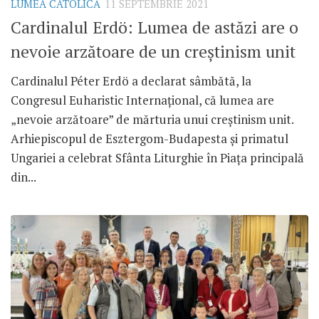
LUMEA CATOLICĂ
11 SEPTEMBRIE 2021
Cardinalul Erdö: Lumea de astăzi are o
nevoie arzătoare de un creștinism unit
Cardinalul Péter Erdö a declarat sâmbătă, la
Congresul Euharistic Internațional, că lumea are
„nevoie arzătoare” de mărturia unui creștinism unit.
Arhiepiscopul de Esztergom-Budapesta și primatul
Ungariei a celebrat Sfânta Liturghie în Piața principală
din...