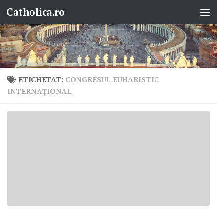
Catholica.ro
Skip to content
ETICHETAT:
CONGRESUL EUHARISTIC
INTERNAŢIONAL