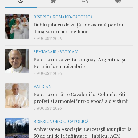
BISERICA ROMANO-CATOLICĂ
Dublu jubileu de viață consacrată pentru
două surori morinelliane
5 AUGUST 2026
SEMNALĂRI
/
VATICAN
Papa Leon va vizita Uruguay, Argentina și
Peru în luna noiembrie
5 AUGUST 2026
VATICAN
Papa Leon către Cavalerii lui Columb: Fiți
profeți ai armoniei într-o epocă a diviziunii
5 AUGUST 2026
BISERICA GRECO-CATOLICĂ
Aniversarea Asociației Cercetașii Munților la
30 de ani de la înființare – Jubileul ACM