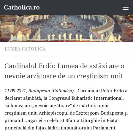
Catholica.ro
Skip to content
LUMEA CATOLICĂ
Cardinalul Erdö: Lumea de astăzi are o
nevoie arzătoare de un creștinism unit
11.09.2021, Budapesta (Catholica)
- Cardinalul Péter Erdö a
declarat sâmbătă, la Congresul Euharistic Internațional,
că lumea are „nevoie arzătoare” de mărturia unui
creștinism unit. Arhiepiscopul de Esztergom-Budapesta și
primatul Ungariei a celebrat Sfânta Liturghie în Piața
principală din fața clădirii impunătorului Parlament