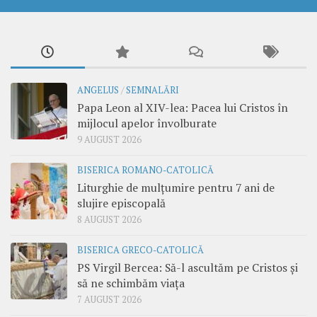
ANGELUS
/
SEMNALĂRI
Papa Leon al XIV-lea: Pacea lui Cristos în
mijlocul apelor învolburate
9 AUGUST 2026
BISERICA ROMANO-CATOLICĂ
Liturghie de mulțumire pentru 7 ani de
slujire episcopală
8 AUGUST 2026
BISERICA GRECO-CATOLICĂ
PS Virgil Bercea: Să-l ascultăm pe Cristos și
să ne schimbăm viața
7 AUGUST 2026