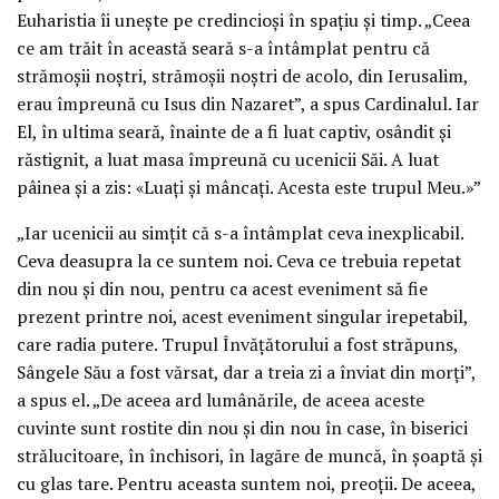
Euharistia îi unește pe credincioși în spațiu și timp. „Ceea
ce am trăit în această seară s-a întâmplat pentru că
strămoșii noștri, strămoșii noștri de acolo, din Ierusalim,
erau împreună cu Isus din Nazaret”, a spus Cardinalul. Iar
El, în ultima seară, înainte de a fi luat captiv, osândit și
răstignit, a luat masa împreună cu ucenicii Săi. A luat
pâinea și a zis: «Luați și mâncați. Acesta este trupul Meu.»”
„Iar ucenicii au simțit că s-a întâmplat ceva inexplicabil.
Ceva deasupra la ce suntem noi. Ceva ce trebuia repetat
din nou și din nou, pentru ca acest eveniment să fie
prezent printre noi, acest eveniment singular irepetabil,
care radia putere. Trupul Învățătorului a fost străpuns,
Sângele Său a fost vărsat, dar a treia zi a înviat din morți”,
a spus el. „De aceea ard lumânările, de aceea aceste
cuvinte sunt rostite din nou și din nou în case, în biserici
strălucitoare, în închisori, în lagăre de muncă, în șoaptă și
cu glas tare. Pentru aceasta suntem noi, preoții. De aceea,