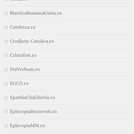
BisericaRomanaUnita.ro
Cateheza.ro
Credinta-Catolica.ro
Cristofori.ro
DeiVerbum.ro
EGCO.ro
EparhiaClujGherla.ro
EpiscopiaBucuresti.ro
EpiscopiaMM.ro