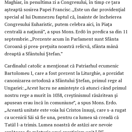
Maghiar, în penultima zi a Congresului, în timp ce țara
așteaptă sosirea Papei Francisc. „Este un dar providențial
special al lui Dumnezeu faptul că, înainte de încheierea
Congresului Euharistic, putem celebra aici, în Piața
centrală a națiunii”, a spus Mons. Erdö în predica sa din 11
septembrie. „Prezente acum în Parlament sunt Sfânta
Coroană și prea-prețuita noastră relicvă, sfânta mână
dreaptă a Sfântului Ștefan.”
Cardinalul catolic a menționat că Patriarhul ecumenic
Bartolomeu I, care a fost prezent la Liturghie, a prezidat
canonizarea ortodoxă a Sfântului Ștefan, primul rege al
Ungariei: „Acest lucru ne amintește că atunci când primul
nostru rege a murit în 1038, creștinismul răsăritean și
apusean erau încă în comuniune”, a spus Mons. Erdo.
„Această unitate este voia lui Cristos însuși, care s-a rugat
ca ucenicii Săi să fie una, pentru ca lumea să creadă că
Tatăl l-a trimis. Lumea noastră de astăzi are nevoie
arzătoare de mărturia unui creștinism unit.” PF