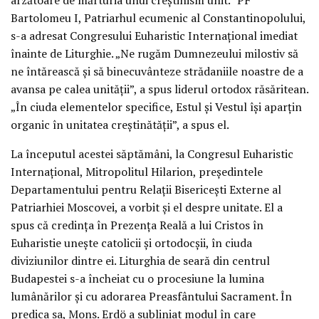
Bartolomeu I, Patriarhul ecumenic al Constantinopolului,
s-a adresat Congresului Euharistic Internațional imediat
înainte de Liturghie. „Ne rugăm Dumnezeului milostiv să
ne întărească și să binecuvânteze strădaniile noastre de a
avansa pe calea unității”, a spus liderul ortodox răsăritean.
„În ciuda elementelor specifice, Estul și Vestul își aparțin
organic în unitatea creștinătății”, a spus el.
La începutul acestei săptămâni, la Congresul Euharistic
Internațional, Mitropolitul Hilarion, președintele
Departamentului pentru Relații Bisericești Externe al
Patriarhiei Moscovei, a vorbit și el despre unitate. El a
spus că credința în Prezența Reală a lui Cristos în
Euharistie unește catolicii și ortodocșii, în ciuda
diviziunilor dintre ei. Liturghia de seară din centrul
Budapestei s-a încheiat cu o procesiune la lumina
lumânărilor și cu adorarea Preasfântului Sacrament. În
predica sa, Mons. Erdö a subliniat modul în care