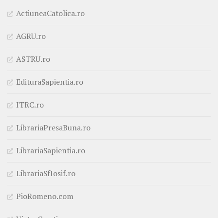
ActiuneaCatolica.ro
AGRU.ro
ASTRU.ro
EdituraSapientia.ro
ITRC.ro
LibrariaPresaBuna.ro
LibrariaSapientia.ro
LibrariaSfIosif.ro
PioRomeno.com