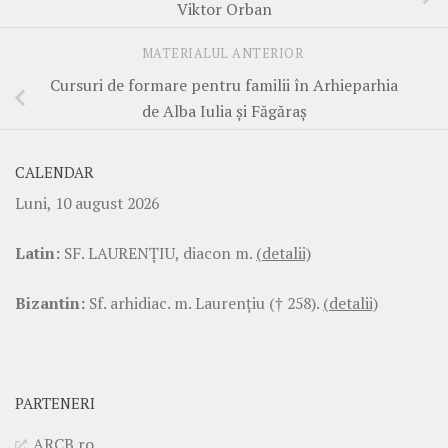
Viktor Orban
MATERIALUL ANTERIOR
Cursuri de formare pentru familii în Arhieparhia
de Alba Iulia și Făgăraș
CALENDAR
Luni, 10 august 2026
Latin:
SF. LAURENŢIU, diacon m.
(detalii)
Bizantin:
Sf. arhidiac. m. Laurenţiu († 258).
(detalii)
PARTENERI
ARCB.ro