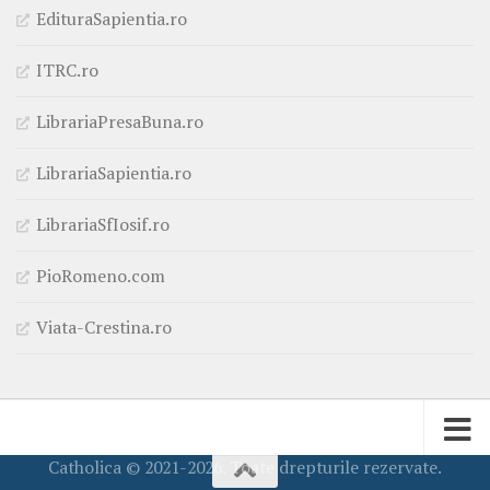
EdituraSapientia.ro
ITRC.ro
LibrariaPresaBuna.ro
LibrariaSapientia.ro
LibrariaSfIosif.ro
PioRomeno.com
Viata-Crestina.ro
Catholica © 2021-2026. Toate drepturile rezervate.