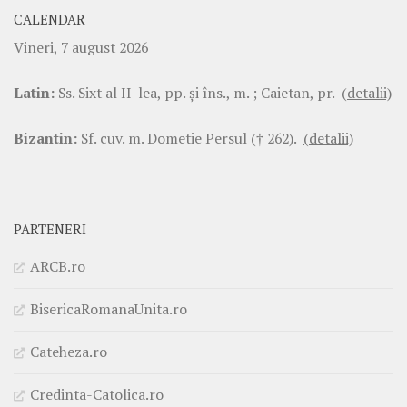
CALENDAR
Vineri, 7 august 2026
Latin:
Ss. Sixt al II-lea, pp. şi îns., m. ; Caietan, pr.
(detalii)
Bizantin:
Sf. cuv. m. Dometie Persul († 262).
(detalii)
PARTENERI
ARCB.ro
BisericaRomanaUnita.ro
Cateheza.ro
Credinta-Catolica.ro