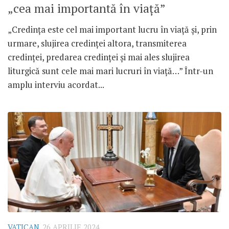
„cea mai importantă în viață”
„Credința este cel mai important lucru în viață și, prin
urmare, slujirea credinței altora, transmiterea
credinței, predarea credinței și mai ales slujirea
liturgică sunt cele mai mari lucruri în viață…” Într-un
amplu interviu acordat...
VATICAN
26 APRILIE 2024