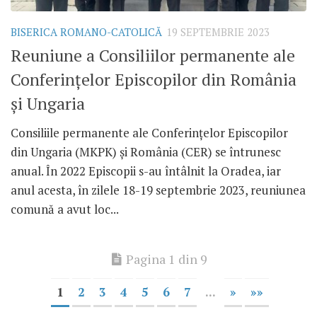
BISERICA ROMANO-CATOLICĂ
19 SEPTEMBRIE 2023
Reuniune a Consiliilor permanente ale
Conferințelor Episcopilor din România
și Ungaria
Consiliile permanente ale Conferințelor Episcopilor
din Ungaria (MKPK) și România (CER) se întrunesc
anual. În 2022 Episcopii s-au întâlnit la Oradea, iar
anul acesta, în zilele 18-19 septembrie 2023, reuniunea
comună a avut loc...
Pagina 1 din 9
1
2
3
4
5
6
7
...
»
»»