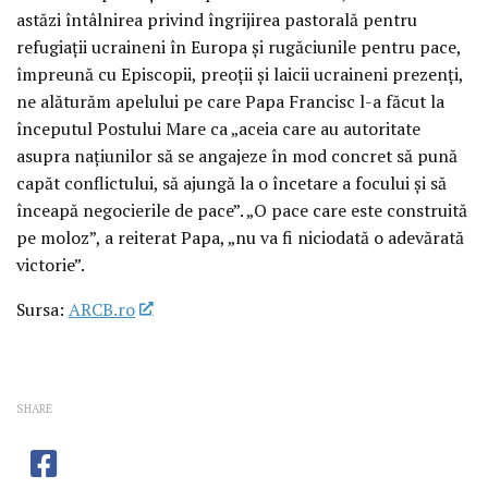
astăzi întâlnirea privind îngrijirea pastorală pentru
refugiații ucraineni în Europa și rugăciunile pentru pace,
împreună cu Episcopii, preoții și laicii ucraineni prezenți,
ne alăturăm apelului pe care Papa Francisc l-a făcut la
începutul Postului Mare ca „aceia care au autoritate
asupra națiunilor să se angajeze în mod concret să pună
capăt conflictului, să ajungă la o încetare a focului și să
înceapă negocierile de pace”. „O pace care este construită
pe moloz”, a reiterat Papa, „nu va fi niciodată o adevărată
victorie”.
Sursa:
ARCB.ro
SHARE