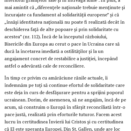
mai amintit că „diferențele naționale trebuie menținute și
încurajate ca fundament al solidarității europene” și că
„însăși identitatea națională nu poate fi realizată decât în
deschiderea față de alte popoare și prin solidaritate cu
acestea” (nr. 112). Încă de la începutul războiului,
Bisericile din Europa au cerut o pace în Ucraina care să
ducă la încetarea imediată a ostilităților și la un
angajament concret de restabilire a justiției, începând
astfel o adevărată cale de reconciliere.
În timp ce privim cu amărăciune rănile actuale, îi
îndemnăm pe toți să continue efortul de solidaritate care
este deja în curs de desfășurare pentru a sprijini poporul
ucrainean. Dorim, de asemenea, să ne angajăm, încă de pe
acum, să construim o Europă în sfârșit reconciliată într-o
pace justă, realizată prin eforturile tuturor. Facem acest
lucru în certitudinea Învierii lui Cristos și cu certitudinea
că El este speranța Europei. Din St. Gallen, unde are loc