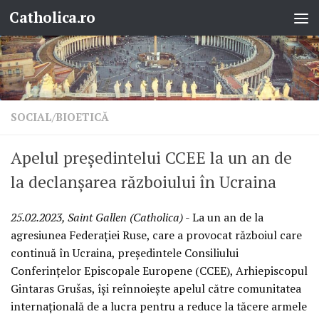
Catholica.ro
Skip to content
SOCIAL/BIOETICĂ
Apelul președintelui CCEE la un an de
la declanșarea războiului în Ucraina
25.02.2023, Saint Gallen (Catholica)
- La un an de la
agresiunea Federației Ruse, care a provocat războiul care
continuă în Ucraina, președintele Consiliului
Conferințelor Episcopale Europene (CCEE), Arhiepiscopul
Gintaras Grušas, își reînnoiește apelul către comunitatea
internațională de a lucra pentru a reduce la tăcere armele