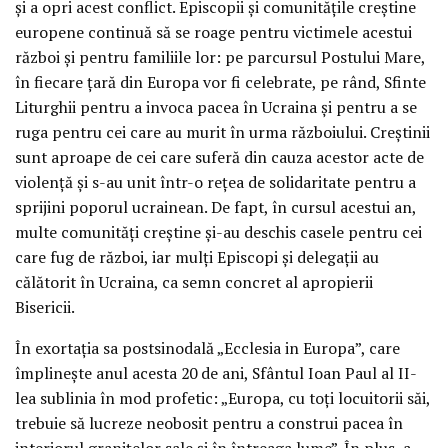
și a opri acest conflict. Episcopii și comunitățile creștine
europene continuă să se roage pentru victimele acestui
război și pentru familiile lor: pe parcursul Postului Mare,
în fiecare țară din Europa vor fi celebrate, pe rând, Sfinte
Liturghii pentru a invoca pacea în Ucraina și pentru a se
ruga pentru cei care au murit în urma războiului. Creștinii
sunt aproape de cei care suferă din cauza acestor acte de
violență și s-au unit într-o rețea de solidaritate pentru a
sprijini poporul ucrainean. De fapt, în cursul acestui an,
multe comunități creștine și-au deschis casele pentru cei
care fug de război, iar mulți Episcopi și delegații au
călătorit în Ucraina, ca semn concret al apropierii
Bisericii.
În exortația sa postsinodală „Ecclesia in Europa”, care
împlinește anul acesta 20 de ani, Sfântul Ioan Paul al II-
lea sublinia în mod profetic: „Europa, cu toți locuitorii săi,
trebuie să lucreze neobosit pentru a construi pacea în
interiorul granițelor sale și în întreaga lume”. În plus, a