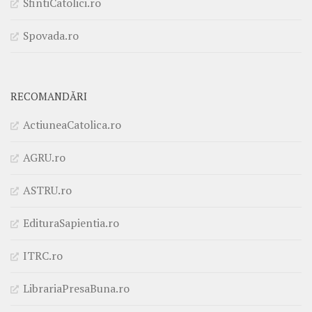
SfintiCatolici.ro
Spovada.ro
RECOMANDĂRI
ActiuneaCatolica.ro
AGRU.ro
ASTRU.ro
EdituraSapientia.ro
ITRC.ro
LibrariaPresaBuna.ro