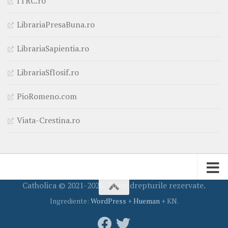
ITRC.ro
LibrariaPresaBuna.ro
LibrariaSapientia.ro
LibrariaSfIosif.ro
PioRomeno.com
Viata-Crestina.ro
Catholica © 2021-2026. Toate drepturile rezervate.
Ingrediente:
WordPress
+
Hueman
+ KN.