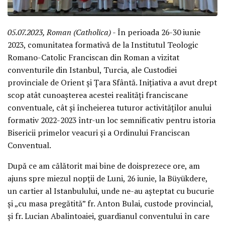
05.07.2023, Roman (Catholica)
- În perioada 26-30 iunie
2023, comunitatea formativă de la Institutul Teologic
Romano-Catolic Franciscan din Roman a vizitat
conventurile din Istanbul, Turcia, ale Custodiei
provinciale de Orient și Țara Sfântă. Inițiativa a avut drept
scop atât cunoașterea acestei realități franciscane
conventuale, cât și încheierea tuturor activităților anului
formativ 2022-2023 într-un loc semnificativ pentru istoria
Bisericii primelor veacuri și a Ordinului Franciscan
Conventual.
După ce am călătorit mai bine de doisprezece ore, am
ajuns spre miezul nopții de Luni, 26 iunie, la Büyükdere,
un cartier al Istanbulului, unde ne-au așteptat cu bucurie
și „cu masa pregătită” fr. Anton Bulai, custode provincial,
și fr. Lucian Abalintoaiei, guardianul conventului în care