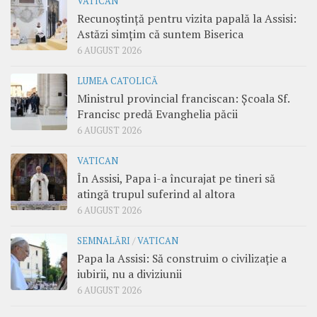
VATICAN
Recunoștință pentru vizita papală la Assisi:
Astăzi simțim că suntem Biserica
6 AUGUST 2026
LUMEA CATOLICĂ
Ministrul provincial franciscan: Școala Sf.
Francisc predă Evanghelia păcii
6 AUGUST 2026
VATICAN
În Assisi, Papa i-a încurajat pe tineri să
atingă trupul suferind al altora
6 AUGUST 2026
SEMNALĂRI
/
VATICAN
Papa la Assisi: Să construim o civilizație a
iubirii, nu a diviziunii
6 AUGUST 2026