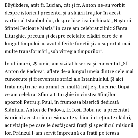
Büyükdere, atât fr. Lucian, cât și fr. Anton ne-au vorbit
despre istoricul prezenței și a slujirii fraților în acest
cartier al Istanbulului, despre biserica închinată „Nașterii
Sfintei Fecioare Maria” în care am celebrat zilnic Sfânta
Liturghie, precum și despre celelalte clădiri care de-a
lungul timpului au avut diferite funcții și au suportat mai
multe transformări „sub vitregia timpurilor”.
În ultima zi, 29 iunie, am vizitat biserica și conventul „Sf.
Anton de Padova”, aflate de-a lungul uneia dintre cele mai
cunoscute și frecventate străzi ale Istanbulului. Și aici
frații noștri ne-au primit cu multă frăție și bucurie. După
ce am celebrat Sfânta Liturghie în cinstea Sfinților
apostoli Petru și Paul, în frumoasa biserică dedicată
Sfântului Anton de Padova, fr. Iosif Robu ne-a prezentat
istoricul acestor impresionante și bine întreținute clădiri,
activitățile pe care le desfășoară frații și specificul misiunii
lor. Prânzul l-am servit împreună cu frații pe terasa