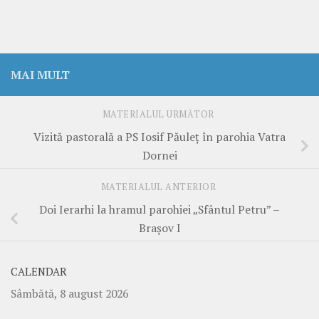
MAI MULT
MATERIALUL URMĂTOR
Vizită pastorală a PS Iosif Păuleț în parohia Vatra
Dornei
MATERIALUL ANTERIOR
Doi Ierarhi la hramul parohiei „Sfântul Petru” –
Brașov I
CALENDAR
Sâmbătă, 8 august 2026