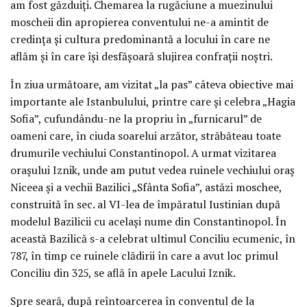
am fost găzduiți. Chemarea la rugăciune a muezinului
moscheii din apropierea conventului ne-a amintit de
credința și cultura predominantă a locului în care ne
aflăm și în care își desfășoară slujirea confrații noștri.
În ziua următoare, am vizitat „la pas” câteva obiective mai
importante ale Istanbulului, printre care și celebra „Hagia
Sofia”, cufundându-ne la propriu în „furnicarul” de
oameni care, în ciuda soarelui arzător, străbăteau toate
drumurile vechiului Constantinopol. A urmat vizitarea
orașului Iznik, unde am putut vedea ruinele vechiului oraș
Niceea și a vechii Bazilici „Sfânta Sofia”, astăzi moschee,
construită în sec. al VI-lea de împăratul Iustinian după
modelul Bazilicii cu același nume din Constantinopol. În
această Bazilică s-a celebrat ultimul Conciliu ecumenic, în
787, în timp ce ruinele clădirii în care a avut loc primul
Conciliu din 325, se află în apele Lacului Iznik.
Spre seară, după reîntoarcerea în conventul de la