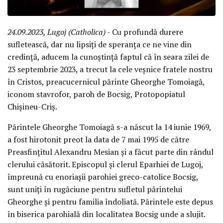
24.09.2023, Lugoj (Catholica)
- Cu profundă durere
sufletească, dar nu lipsiți de speranța ce ne vine din
credință, aducem la cunoștință faptul că în seara zilei de
23 septembrie 2023, a trecut la cele veșnice fratele nostru
în Cristos, preacucernicul părinte Gheorghe Tomoiagă,
iconom stavrofor, paroh de Bocsig, Protopopiatul
Chișineu-Criș.
Părintele Gheorghe Tomoiagă s-a născut la 14 iunie 1969,
a fost hirotonit preot la data de 7 mai 1995 de către
Preasfințitul Alexandru Mesian și a făcut parte din rândul
clerului căsătorit. Episcopul și clerul Eparhiei de Lugoj,
împreună cu enoriașii parohiei greco-catolice Bocsig,
sunt uniți în rugăciune pentru sufletul părintelui
Gheorghe și pentru familia îndoliată. Părintele este depus
în biserica parohială din localitatea Bocsig unde a slujit.