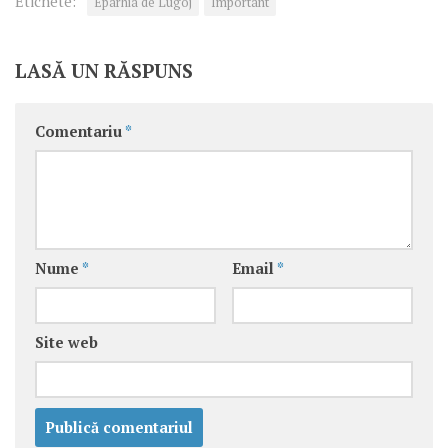
Etichete:
Eparhia de Lugoj
Important
LASĂ UN RĂSPUNS
Comentariu
*
Nume
*
Email
*
Site web