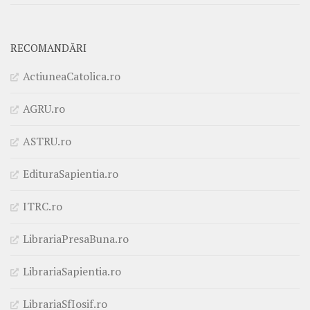
RECOMANDĂRI
ActiuneaCatolica.ro
AGRU.ro
ASTRU.ro
EdituraSapientia.ro
ITRC.ro
LibrariaPresaBuna.ro
LibrariaSapientia.ro
LibrariaSfIosif.ro