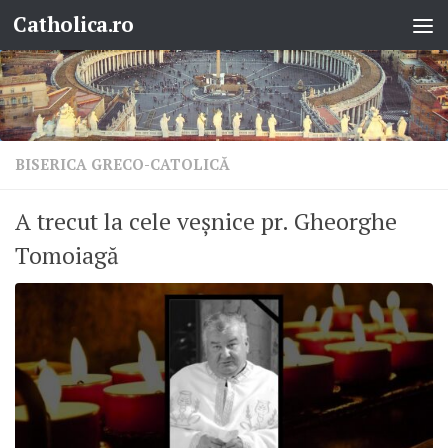
Catholica.ro
Skip to content
BISERICA GRECO-CATOLICĂ
A trecut la cele veșnice pr. Gheorghe
Tomoiagă