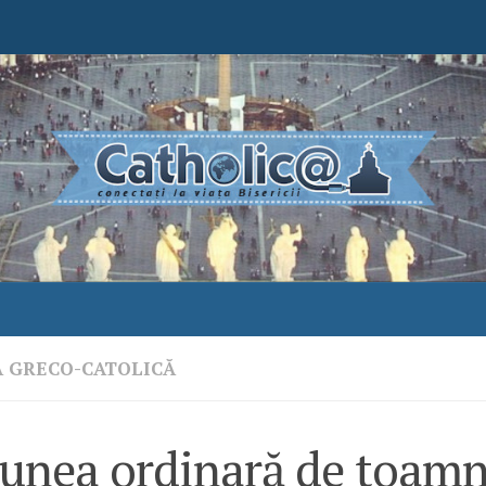
A GRECO-CATOLICĂ
iunea ordinară de toamn