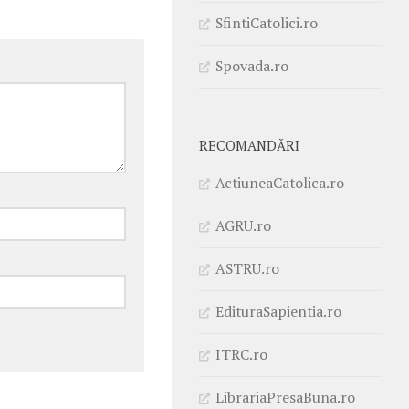
SfintiCatolici.ro
Spovada.ro
RECOMANDĂRI
ActiuneaCatolica.ro
AGRU.ro
ASTRU.ro
EdituraSapientia.ro
ITRC.ro
LibrariaPresaBuna.ro