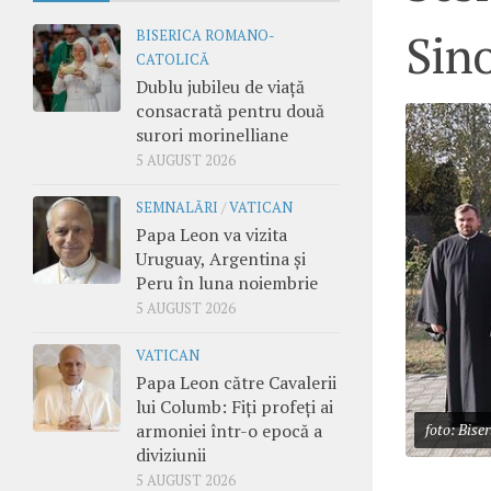
Sin
BISERICA ROMANO-
CATOLICĂ
Dublu jubileu de viață
consacrată pentru două
surori morinelliane
5 AUGUST 2026
SEMNALĂRI
/
VATICAN
Papa Leon va vizita
Uruguay, Argentina și
Peru în luna noiembrie
5 AUGUST 2026
VATICAN
Papa Leon către Cavalerii
lui Columb: Fiți profeți ai
armoniei într-o epocă a
foto: Bis
diviziunii
5 AUGUST 2026