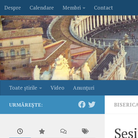
Despre
Calendare
Membri
Contact
Skip to content
Toate ştirile
Video
Anunţuri
BISERIC
URMĂREȘTE:
Ses