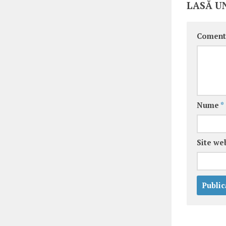
LASĂ U
Coment
Nume
*
Site we