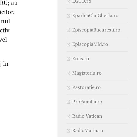
EGCO.ro
GRU; au
cilor.
EparhiaClujGherla.ro
anul
EpiscopiaBucuresti.ro
ctiv
vel
EpiscopiaMM.ro
Ercis.ro
j în
Magisteriu.ro
Pastoratie.ro
ProFamilia.ro
Radio Vatican
RadioMaria.ro