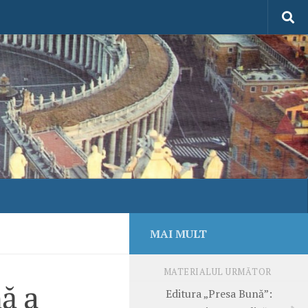
MAI MULT
MATERIALUL URMĂTOR
ă a
Editura „Presa Bună”: