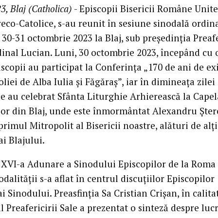
3, Blaj (Catholica)
- Episcopii Bisericii Române Unite
eco-Catolice, s-au reunit în sesiune sinodală ordin
30-31 octombrie 2023 la Blaj, sub președinția Preafe
dinal Lucian. Luni, 30 octombrie 2023, începând cu 
iscopii au participat la Conferința „170 de ani de ex
liei de Alba Iulia și Făgăraș”, iar în dimineața zilei
e au celebrat Sfânta Liturghie Arhierească la Capel
lor din Blaj, unde este înmormântat Alexandru Șter
primul Mitropolit al Bisericii noastre, alături de alț
ai Blajului.
 XVI-a Adunare a Sinodului Episcopilor de la Roma
dalității s-a aflat în centrul discuțiilor Episcopilor
 Sinodului. Preasfinția Sa Cristian Crișan, în calita
l Preafericirii Sale a prezentat o sinteză despre lucr