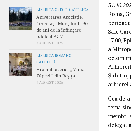
31.10.202
BISERICA GRECO-CATOLICĂ
Roma, Gr
Aniversarea Asociației
perioada 
Cercetașii Munților la 30
de ani de la înființare –
Sale Car
Jubileul ACM
17.00, Ep
4 AUGUST 2026
a Mitropo
BISERICA ROMANO-
octombri
CATOLICĂ
Arhierei
Hramul bisericii „Maria
Șuluțiu, 
Zăpezii” din Reșița
4 AUGUST 2026
arhierei 
Cea de-a
tema sino
membri ai
delegat a