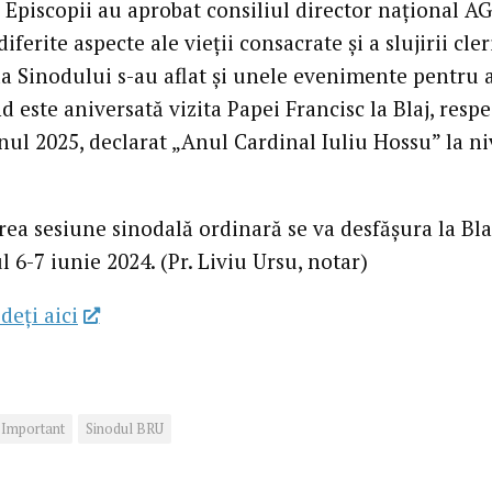
. Episcopii au aprobat consiliul director național A
diferite aspecte ale vieții consacrate și a slujirii cleri
a Sinodului s-au aflat și unele evenimente pentru 
d este aniversată vizita Papei Francisc la Blaj, respe
nul 2025, declarat „Anul Cardinal Iuliu Hossu” la ni
.
ea sesiune sinodală ordinară se va desfășura la Bla
l 6-7 iunie 2024. (Pr. Liviu Ursu, notar)
deţi aici
Important
Sinodul BRU