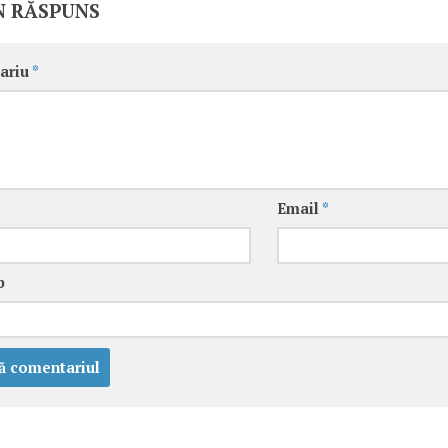
N RĂSPUNS
ariu
*
Email
*
b