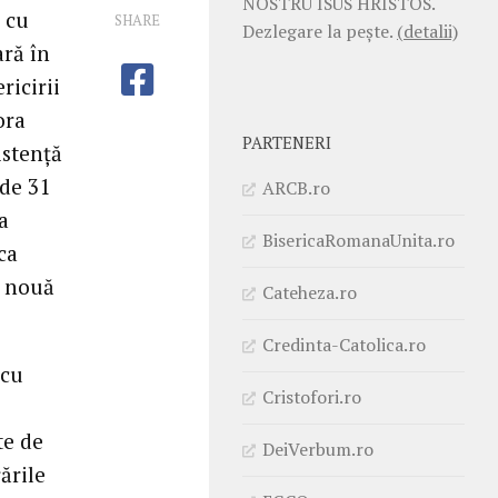
NOSTRU ISUS HRISTOS.
 cu
SHARE
Dezlegare la pește.
(detalii)
ară în
ricirii
ora
PARTENERI
istență
 de 31
ARCB.ro
a
BisericaRomanaUnita.ro
ca
i nouă
Cateheza.ro
Credinta-Catolica.ro
 cu
Cristofori.ro
te de
DeiVerbum.ro
ările