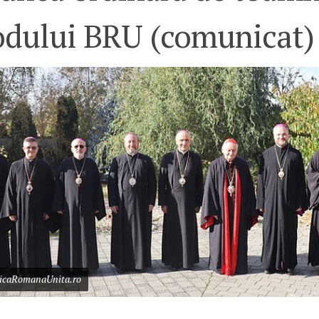
odului BRU (comunicat)
ericaRomanaUnita.ro