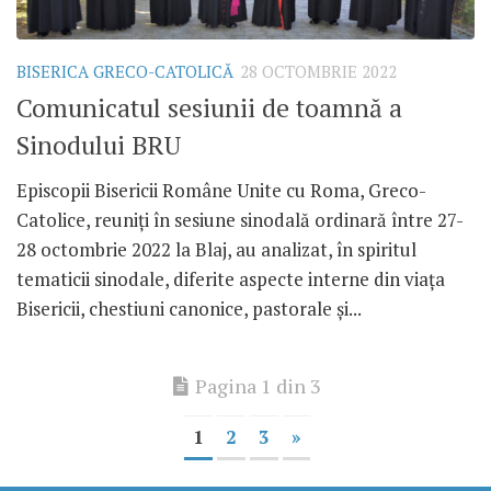
BISERICA GRECO-CATOLICĂ
28 OCTOMBRIE 2022
Comunicatul sesiunii de toamnă a
Sinodului BRU
Episcopii Bisericii Române Unite cu Roma, Greco-
Catolice, reuniți în sesiune sinodală ordinară între 27-
28 octombrie 2022 la Blaj, au analizat, în spiritul
tematicii sinodale, diferite aspecte interne din viața
Bisericii, chestiuni canonice, pastorale și...
Pagina 1 din 3
1
2
3
»