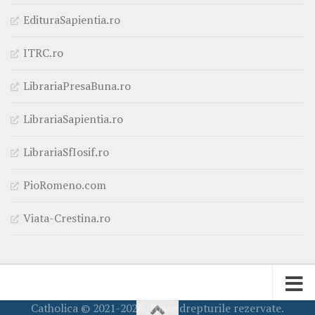
EdituraSapientia.ro
ITRC.ro
LibrariaPresaBuna.ro
LibrariaSapientia.ro
LibrariaSfIosif.ro
PioRomeno.com
Viata-Crestina.ro
Catholica © 2021-2026. Toate drepturile rezervate.