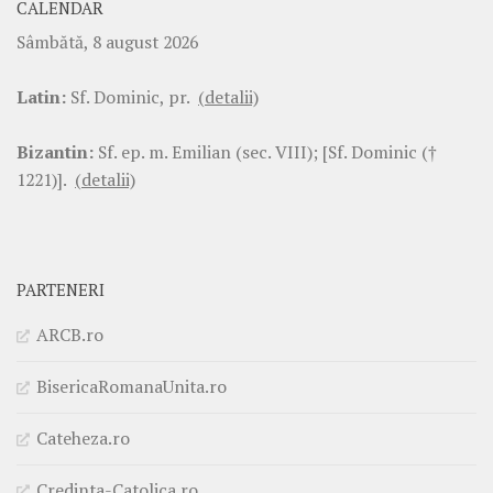
CALENDAR
Sâmbătă, 8 august 2026
Latin:
Sf. Dominic, pr.
(detalii)
Bizantin:
Sf. ep. m. Emilian (sec. VIII); [Sf. Dominic (†
1221)].
(detalii)
PARTENERI
ARCB.ro
BisericaRomanaUnita.ro
Cateheza.ro
Credinta-Catolica.ro