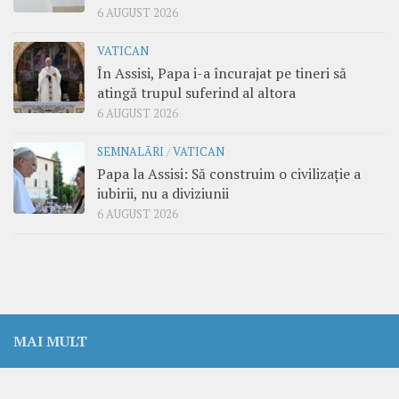
6 AUGUST 2026
VATICAN
În Assisi, Papa i-a încurajat pe tineri să
atingă trupul suferind al altora
6 AUGUST 2026
SEMNALĂRI
/
VATICAN
Papa la Assisi: Să construim o civilizație a
iubirii, nu a diviziunii
6 AUGUST 2026
MAI MULT