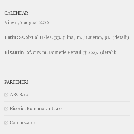
CALENDAR
Vineri, 7 august 2026
Latin:
Ss. Sixt al II-lea, pp. şi îns., m. ; Caietan, pr.
(detalii)
Bizantin:
Sf. cuv. m. Dometie Persul († 262).
(detalii)
PARTENERI
ARCB.ro
BisericaRomanaUnita.ro
Cateheza.ro