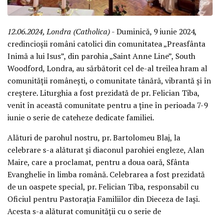
12.06.2024, Londra (Catholica)
- Duminică, 9 iunie 2024,
credincioșii români catolici din comunitatea „Preasfânta
Inimă a lui Isus”, din parohia „Saint Anne Line”, South
Woodford, Londra, au sărbătorit cel de-al treilea hram al
comunității românești, o comunitate tânără, vibrantă și în
creștere. Liturghia a fost prezidată de pr. Felician Tiba,
venit în această comunitate pentru a ține în perioada 7-9
iunie o serie de cateheze dedicate familiei.
Alături de parohul nostru, pr. Bartolomeu Blaj, la
celebrare s-a alăturat și diaconul parohiei engleze, Alan
Maire, care a proclamat, pentru a doua oară, Sfânta
Evanghelie în limba română. Celebrarea a fost prezidată
de un oaspete special, pr. Felician Tiba, responsabil cu
Oficiul pentru Pastorația Familiilor din Dieceza de Iași.
Acesta s-a alăturat comunității cu o serie de