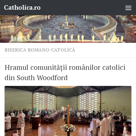
Catholica.ro
Skip to content
BISERICA ROMANO-CATOLICĂ
Hramul comunității românilor catolici
din South Woodford