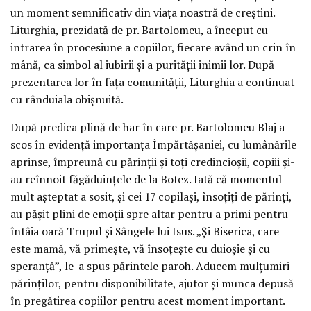
un moment semnificativ din viața noastră de creștini.
Liturghia, prezidată de pr. Bartolomeu, a început cu
intrarea în procesiune a copiilor, fiecare având un crin în
mână, ca simbol al iubirii și a purității inimii lor. După
prezentarea lor în fața comunității, Liturghia a continuat
cu rânduiala obișnuită.
După predica plină de har în care pr. Bartolomeu Blaj a
scos în evidență importanța Împărtășaniei, cu lumânările
aprinse, împreună cu părinții și toți credincioșii, copiii și-
au reînnoit făgăduințele de la Botez. Iată că momentul
mult așteptat a sosit, și cei 17 copilași, însoțiți de părinți,
au pășit plini de emoții spre altar pentru a primi pentru
întâia oară Trupul și Sângele lui Isus. „Și Biserica, care
este mamă, vă primește, vă însoțește cu duioșie și cu
speranță”, le-a spus părintele paroh. Aducem mulțumiri
părinților, pentru disponibilitate, ajutor și munca depusă
în pregătirea copiilor pentru acest moment important.