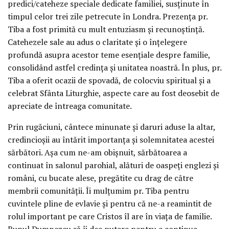
predici/cateheze speciale dedicate familiei, susținute în
timpul celor trei zile petrecute în Londra. Prezența pr.
Tiba a fost primită cu mult entuziasm și recunoștință.
Catehezele sale au adus o claritate și o înțelegere
profundă asupra acestor teme esențiale despre familie,
consolidând astfel credința și unitatea noastră. În plus, pr.
Tiba a oferit ocazii de spovadă, de colocviu spiritual și a
celebrat Sfânta Liturghie, aspecte care au fost deosebit de
apreciate de întreaga comunitate.
Prin rugăciuni, cântece minunate și daruri aduse la altar,
credincioșii au întărit importanța și solemnitatea acestei
sărbători. Așa cum ne-am obișnuit, sărbătoarea a
continuat în salonul parohial, alături de oaspeți englezi și
români, cu bucate alese, pregătite cu drag de către
membrii comunității. Îi mulțumim pr. Tiba pentru
cuvintele pline de evlavie și pentru că ne-a reamintit de
rolul important pe care Cristos îl are în viața de familie.
Bunul Dumnezeu să îi dea putere pentru a continua