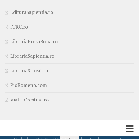
EdituraSapientia.ro
ITRC.ro
LibrariaPresaBuna.ro
LibrariaSapientia.ro
LibrariaSfIosif.ro
PioRomeno.com
Viata-Crestina.ro