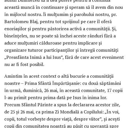
această muncă în continuare și speram să îl avem din nou
în mijlocul nostru. Îi mulțumim și parohului nostru, pr.
Bartolomeu Blaj, pentru tot sprijinul pe care îl oferă
enoriașilor și pentru păstorirea activă a comunității. Și,
bineînțeles, nu se poate să închei aceste rânduri fără a
aduce mulțumiri călduroase pentru implicare și
organizare tuturor participanților și întregii comunități
„Preasfânta Inimă a lui Isus”, fără de care acest eveniment
nu ar fi fost posibil.
Amintim în acest context o altă bucurie a comunității
noastre – Prima Sfântă Împărtășanie: cu două săptămâni
în urmă, duminică, 26 mai, în această comunitate, 17 copii
l-au primit pentru prima dată pe Isus în inima lor.
Precum Sfântul Părinte a spus la declararea acestor zile,
de 25 și 26 mai, ca prima Zi Mondială a Copilului: „În voi,
copii, totul vorbește despre viață, despre viitor”, și acești
copii din comunitatea noastră au pășit cu speranță spre