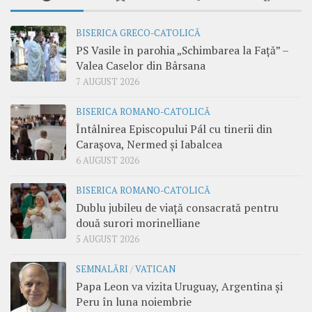
BISERICA GRECO-CATOLICĂ
PS Vasile în parohia „Schimbarea la Față” –
Valea Caselor din Bârsana
7 AUGUST 2026
BISERICA ROMANO-CATOLICĂ
Întâlnirea Episcopului Pál cu tinerii din
Carașova, Nermed și Iabalcea
6 AUGUST 2026
BISERICA ROMANO-CATOLICĂ
Dublu jubileu de viață consacrată pentru
două surori morinelliane
5 AUGUST 2026
SEMNALĂRI
/
VATICAN
Papa Leon va vizita Uruguay, Argentina și
Peru în luna noiembrie