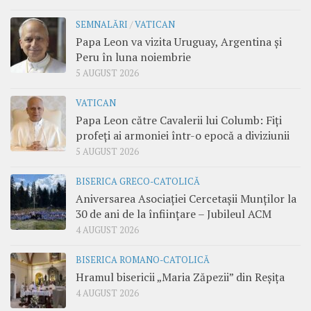
SEMNALĂRI
/
VATICAN
Papa Leon va vizita Uruguay, Argentina și
Peru în luna noiembrie
5 AUGUST 2026
VATICAN
Papa Leon către Cavalerii lui Columb: Fiți
profeți ai armoniei într-o epocă a diviziunii
5 AUGUST 2026
BISERICA GRECO-CATOLICĂ
Aniversarea Asociației Cercetașii Munților la
30 de ani de la înființare – Jubileul ACM
4 AUGUST 2026
BISERICA ROMANO-CATOLICĂ
Hramul bisericii „Maria Zăpezii” din Reșița
4 AUGUST 2026