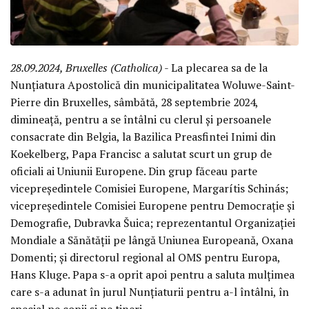
28.09.2024, Bruxelles (Catholica)
- La plecarea sa de la
Nunțiatura Apostolică din municipalitatea Woluwe-Saint-
Pierre din Bruxelles, sâmbătă, 28 septembrie 2024,
dimineață, pentru a se întâlni cu clerul și persoanele
consacrate din Belgia, la Bazilica Preasfintei Inimi din
Koekelberg, Papa Francisc a salutat scurt un grup de
oficiali ai Uniunii Europene. Din grup făceau parte
vicepreședintele Comisiei Europene, Margarítis Schinás;
vicepreședintele Comisiei Europene pentru Democrație și
Demografie, Dubravka Šuica; reprezentantul Organizației
Mondiale a Sănătății pe lângă Uniunea Europeană, Oxana
Domenti; și directorul regional al OMS pentru Europa,
Hans Kluge. Papa s-a oprit apoi pentru a saluta mulțimea
care s-a adunat în jurul Nunțiaturii pentru a-l întâlni, în
special pe copii și pe tineri.