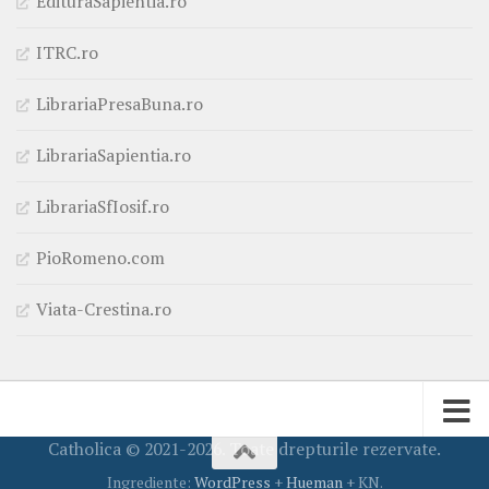
EdituraSapientia.ro
ITRC.ro
LibrariaPresaBuna.ro
LibrariaSapientia.ro
LibrariaSfIosif.ro
PioRomeno.com
Viata-Crestina.ro
Catholica © 2021-2026. Toate drepturile rezervate.
Ingrediente:
WordPress
+
Hueman
+ KN.