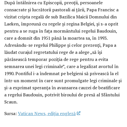
După întâlnirea cu Episcopii, preoții, persoanele
consacrate și lucrătorii pastorali ai țării, Papa Francisc a
vizitat cripta regală de sub Bazilica Maicii Domnului din
Laeken, împreună cu regele și regina Belgiei, și s-a oprit
pentru a se ruga în fața mormântului regelui Baudouin,
care a domnit din 1951 până la moartea sa, în 1993.
Adresându-se regelui Philippe și celor prezenți, Papa a
lăudat curajul regretatului rege de a alege „să își
părăsească temporar poziția de rege pentru a evita
semnarea unei legi criminale”, care a legalizat avortul în
1990. Pontiful i-a îndemnat pe belgieni să privească la el
într-un moment în care sunt promulgate legi criminale și
și-a exprimat speranța în avansarea cauzei de beatificare
a regelui Baudouin, potrivit biroului de presă al Sfântului
Scaun.
Sursa:
Vatican News, ediția engleză