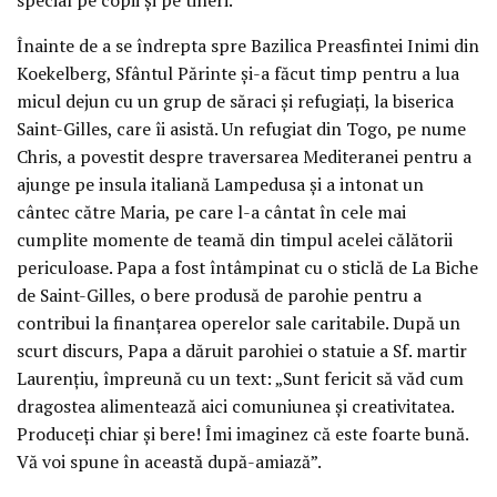
Înainte de a se îndrepta spre Bazilica Preasfintei Inimi din
Koekelberg, Sfântul Părinte și-a făcut timp pentru a lua
micul dejun cu un grup de săraci și refugiați, la biserica
Saint-Gilles, care îi asistă. Un refugiat din Togo, pe nume
Chris, a povestit despre traversarea Mediteranei pentru a
ajunge pe insula italiană Lampedusa și a intonat un
cântec către Maria, pe care l-a cântat în cele mai
cumplite momente de teamă din timpul acelei călătorii
periculoase. Papa a fost întâmpinat cu o sticlă de La Biche
de Saint-Gilles, o bere produsă de parohie pentru a
contribui la finanțarea operelor sale caritabile. După un
scurt discurs, Papa a dăruit parohiei o statuie a Sf. martir
Laurențiu, împreună cu un text: „Sunt fericit să văd cum
dragostea alimentează aici comuniunea și creativitatea.
Produceți chiar și bere! Îmi imaginez că este foarte bună.
Vă voi spune în această după-amiază”.