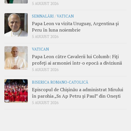
5 AUGUST 2026
SEMNALĂRI
/
VATICAN
Papa Leon va vizita Uruguay, Argentina și
Peru în luna noiembrie
5 AUGUST 2026
VATICAN
Papa Leon către Cavalerii lui Columb: Fiți
profeți ai armoniei într-o epocă a diviziunii
5 AUGUST 2026
BISERICA ROMANO-CATOLICĂ
Episcopul de Chișinău a administrat Mirului
în parohia „Ss Ap Petru și Paul” din Onești
5 AUGUST 2026