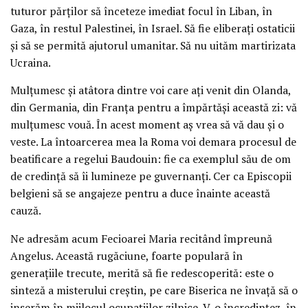
tuturor părților să înceteze imediat focul în Liban, în
Gaza, în restul Palestinei, în Israel. Să fie eliberați ostaticii
și să se permită ajutorul umanitar. Să nu uităm martirizata
Ucraina.
Mulțumesc și atâtora dintre voi care ați venit din Olanda,
din Germania, din Franța pentru a împărtăși această zi: vă
mulțumesc vouă. În acest moment aș vrea să vă dau și o
veste. La întoarcerea mea la Roma voi demara procesul de
beatificare a regelui Baudouin: fie ca exemplul său de om
de credință să îi lumineze pe guvernanți. Cer ca Episcopii
belgieni să se angajeze pentru a duce înainte această
cauză.
Ne adresăm acum Fecioarei Maria recitând împreună
Angelus. Această rugăciune, foarte populară în
generațiile trecute, merită să fie redescoperită: este o
sinteză a misterului creștin, pe care Biserica ne învață să o
inserăm în mijlocul ocupațiilor zilnice. V-o încredințez, în