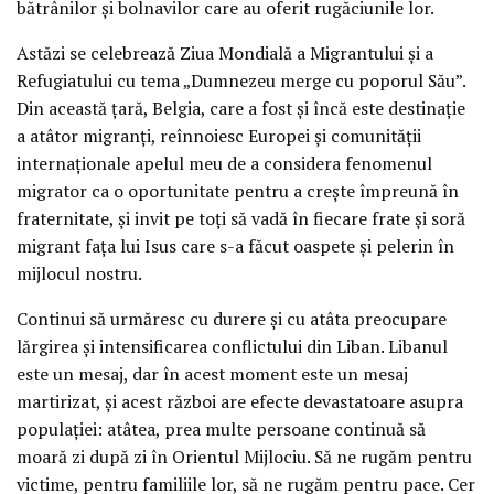
bătrânilor și bolnavilor care au oferit rugăciunile lor.
Astăzi se celebrează Ziua Mondială a Migrantului și a
Refugiatului cu tema „Dumnezeu merge cu poporul Său”.
Din această țară, Belgia, care a fost și încă este destinație
a atâtor migranți, reînnoiesc Europei și comunității
internaționale apelul meu de a considera fenomenul
migrator ca o oportunitate pentru a crește împreună în
fraternitate, și invit pe toți să vadă în fiecare frate și soră
migrant fața lui Isus care s-a făcut oaspete și pelerin în
mijlocul nostru.
Continui să urmăresc cu durere și cu atâta preocupare
lărgirea și intensificarea conflictului din Liban. Libanul
este un mesaj, dar în acest moment este un mesaj
martirizat, și acest război are efecte devastatoare asupra
populației: atâtea, prea multe persoane continuă să
moară zi după zi în Orientul Mijlociu. Să ne rugăm pentru
victime, pentru familiile lor, să ne rugăm pentru pace. Cer