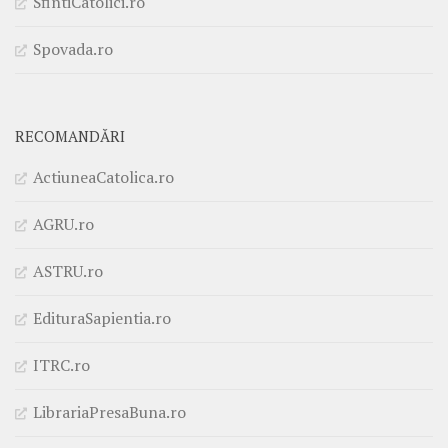
SfintiCatolici.ro
Spovada.ro
RECOMANDĂRI
ActiuneaCatolica.ro
AGRU.ro
ASTRU.ro
EdituraSapientia.ro
ITRC.ro
LibrariaPresaBuna.ro