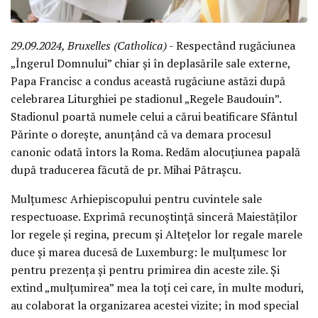
29.09.2024, Bruxelles (Catholica)
- Respectând rugăciunea
„Îngerul Domnului” chiar și în deplasările sale externe,
Papa Francisc a condus această rugăciune astăzi după
celebrarea Liturghiei pe stadionul „Regele Baudouin”.
Stadionul poartă numele celui a cărui beatificare Sfântul
Părinte o dorește, anunțând că va demara procesul
canonic odată întors la Roma. Redăm alocuțiunea papală
după traducerea făcută de pr. Mihai Pătrașcu.
Mulțumesc Arhiepiscopului pentru cuvintele sale
respectuoase. Exprimă recunoștință sinceră Maiestăților
lor regele și regina, precum și Altețelor lor regale marele
duce și marea ducesă de Luxemburg: le mulțumesc lor
pentru prezența și pentru primirea din aceste zile. Și
extind „mulțumirea” mea la toți cei care, în multe moduri,
au colaborat la organizarea acestei vizite; în mod special