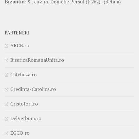
Bizantin:
Sf. cuv. m. Dometie Persul († 262).
(detalii)
PARTENERI
ARCB.ro
BisericaRomanaUnita.ro
Cateheza.ro
Credinta-Catolica.ro
Cristofori.ro
DeiVerbum.ro
EGCO.ro