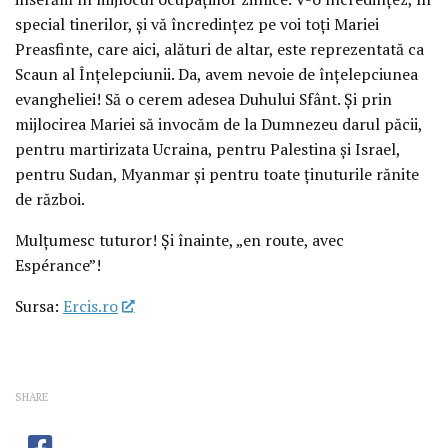
special tinerilor, și vă încredințez pe voi toți Mariei
Preasfinte, care aici, alături de altar, este reprezentată ca
Scaun al Înțelepciunii. Da, avem nevoie de înțelepciunea
evangheliei! Să o cerem adesea Duhului Sfânt. Și prin
mijlocirea Mariei să invocăm de la Dumnezeu darul păcii,
pentru martirizata Ucraina, pentru Palestina și Israel,
pentru Sudan, Myanmar și pentru toate ținuturile rănite
de război.
Mulțumesc tuturor! Și înainte, „en route, avec
Espérance”!
Sursa:
Ercis.ro
SHARE