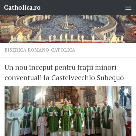
Catholica.ro
Skip to content
BISERICA ROMANO-CATOLICĂ
Un nou început pentru frații minori
conventuali la Castelvecchio Subequo