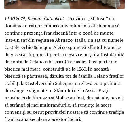
14.10.2024, Roman (Catholica)
- Provincia „Sf. Iosif” din
România a fraților minori conventuali a fost chemată să
continue prezența franciscană într-o zonă de munte,
într-un sat din regiunea Abruzzo, Italia, un sat cu numele
Castelvecchio Subequo. Aici se spune că Sfântul Francisc
de Assisi ar fi poposit pentru ceva vreme și i-a fost dăruită
de conții de Celano o bisericuță ce astăzi face parte din
biserica mai mare, construită pe la 1260. În această
biserică se păstrează, dăruită tot de familia Celano fraților
stabiliți la Castelvecchio Subequo, o relicvă cu o picătură
din sângele stigmatelor Sfântului de la Assisi. Frații
provinciei de Abruzzo și Molise au fost, din păcate, nevoiți
să strângă și mai mult rândurile, să renunțe la acest
convent și au cerut provinciei noastre să continue tradiția
franciscană seculară a acestor locuri.