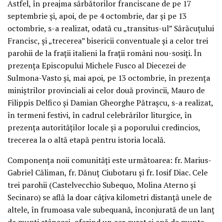
Astfel, în preajma sărbătorilor franciscane de pe 17
septembrie și, apoi, de pe 4 octombrie, dar și pe 13
octombrie, s-a realizat, odată cu „transitus-ul” Sărăcuțului
Francisc, și „trecerea” bisericii conventuale și a celor trei
parohii de la frații italieni la frații români nou-sosiți. În
prezența Episcopului Michele Fusco al Diecezei de
Sulmona-Vasto și, mai apoi, pe 13 octombrie, în prezența
miniștrilor provinciali ai celor două provincii, Mauro de
Filippis Delfico și Damian Gheorghe Pătrașcu, s-a realizat,
în termeni festivi, în cadrul celebrărilor liturgice, în
prezența autorităților locale și a poporului credincios,
trecerea la o altă etapă pentru istoria locală.
Componența noii comunități este următoarea: fr. Marius-
Gabriel Căliman, fr. Dănuț Ciubotaru și fr. Iosif Diac. Cele
trei parohii (Castelvecchio Subequo, Molina Aterno și
Secinaro) se află la doar câțiva kilometri distanță unele de
altele, în frumoasa vale subequană, înconjurată de un lanț
de munți stâncoși, oferind un aer curat și apă de munte