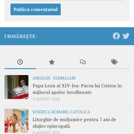
URMĂREȘTE:
ANGELUS
/
SEMNALĂRI
Papa Leon al XIV-lea: Pacea lui Cristos în
mijlocul apelor învolburate
9 AUGUST 2026
BISERICA ROMANO-CATOLICĂ
Liturghie de mulțumire pentru 7 ani de
slujire episcopală
8 AUGUST 2026