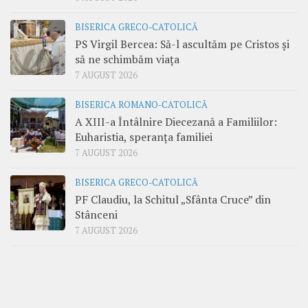
BISERICA GRECO-CATOLICĂ
PS Virgil Bercea: Să-l ascultăm pe Cristos și
să ne schimbăm viața
7 AUGUST 2026
BISERICA ROMANO-CATOLICĂ
A XIII-a Întâlnire Diecezană a Familiilor:
Euharistia, speranța familiei
7 AUGUST 2026
BISERICA GRECO-CATOLICĂ
PF Claudiu, la Schitul „Sfânta Cruce” din
Stânceni
7 AUGUST 2026