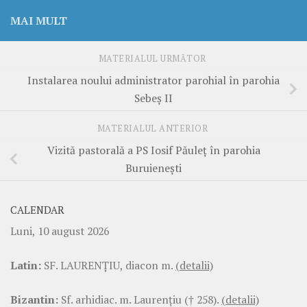
MAI MULT
MATERIALUL URMĂTOR
Instalarea noului administrator parohial în parohia
Sebeș II
MATERIALUL ANTERIOR
Vizită pastorală a PS Iosif Păuleț în parohia
Buruienești
CALENDAR
Luni, 10 august 2026
Latin:
SF. LAURENŢIU, diacon m.
(detalii)
Bizantin:
Sf. arhidiac. m. Laurenţiu († 258).
(detalii)