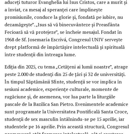
aduceți tuturor Evanghelia lui Isus Cristos, care a murit și
a înviat, ca mesaj al speranței care împlinește
promisiunile, conduce la glorie și, fondată pe iubire, nu
dezamăgește”. „Isus să vă binecuvânteze și Preasfânta
Fecioară să vă protejeze”, se încheie mesajul. Fondat în
1968 de Sf. Josemaría Escrivá, Congresul UNIV servește
drept platformă de împărtășire intelectuală și spirituală
între studenții din întreaga lume.
Ediția din 2025, cu tema „Cetățeni ai lumii noastre”, atrage
peste 2.000 de studenți din 25 de țări și 32 de universități.
În timpul Săptămânii Sfinte, studenții se vor implica în
sesiuni academice, experiențe culturale, momente de
rugăciune și, de asemenea, vor lua parte la liturgiile
pascale de la Bazilica San Pietro. Evenimentele academice
sunt programate la Universitatea Pontificală Santa Croce,
studenții de sex masculin întâlnindu-se pe 15 aprilie, iar
studentele pe 16 aprilie. Prin această structură, Congresul
promovează atât formarea intelectuală, cât și creșterea