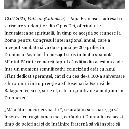
12.04.2025, Vatican (Catholica)
- Papa Francisc a adresat o
scrisoare studenților din Opus Dei, oferindu-le
încurajarea sa spirituală, în timp ce aceștia se reunesc la
Roma pentru Congresul internațional anual, care a
început sâmbătă și va dura până pe 20 aprilie, în
Duminica Paștelui. În mesajul scris în limba spaniolă,
Sfântul Părinte remarcă faptul că ediția din acest an cade
într-un moment semnificativ, coincizând atât cu Anul
Sfânt dedicat speranței, cât și cu cea de-a 100-a aniversare
a hirotonirii întru preoție a Sf. Josemaría Escrivá de
Balaguer, ceea ce, scrie el, este un „motiv de a mulțumi lui
Dumnezeu”.
„Mă alătur bucuriei voastre”, se arată în scrisoare, „și vă
însoțesc cu rugăciunea mea, cerându-i Domnului ca acest
timp de pelerinaj și de întâlnire fraternă să vă inspire să