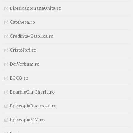
BisericaRomanaUnita.ro
Cateheza.ro
Credinta-Catolica.ro
Cristofori.ro
DeiVerbum.ro
EGCO.ro
EparhiaClujGherla.ro
EpiscopiaBucuresti.ro
EpiscopiaMM.ro