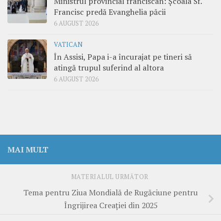
Ministrul provincial franciscan: Școala Sf.
Francisc predă Evanghelia păcii
6 AUGUST 2026
VATICAN
În Assisi, Papa i-a încurajat pe tineri să
atingă trupul suferind al altora
6 AUGUST 2026
MAI MULT
MATERIALUL URMĂTOR
Tema pentru Ziua Mondială de Rugăciune pentru
Îngrijirea Creației din 2025