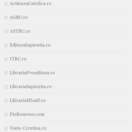
ActiuneaCatolica.ro
AGRU.ro
ASTRU.ro
EdituraSapientia.ro
ITRC.ro
LibrariaPresaBuna.ro
LibrariaSapientia.ro
LibrariaSfIosif.ro
PioRomeno.com
Viata-Crestina.ro