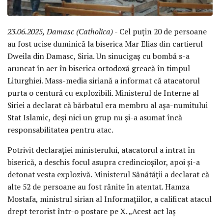
23.06.2025, Damasc (Catholica)
- Cel puțin 20 de persoane
au fost ucise duminică la biserica Mar Elias din cartierul
Dweila din Damasc, Siria. Un sinucigaș cu bombă s-a
aruncat în aer în biserica ortodoxă greacă în timpul
Liturghiei. Mass-media siriană a informat că atacatorul
purta o centură cu explozibili. Ministerul de Interne al
Siriei a declarat că bărbatul era membru al așa-numitului
Stat Islamic, deși nici un grup nu și-a asumat încă
responsabilitatea pentru atac.
Potrivit declarației ministerului, atacatorul a intrat în
biserică, a deschis focul asupra credincioșilor, apoi și-a
detonat vesta explozivă. Ministerul Sănătății a declarat că
alte 52 de persoane au fost rănite în atentat. Hamza
Mostafa, ministrul sirian al Informațiilor, a calificat atacul
drept terorist într-o postare pe X. „Acest act laș