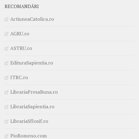
RECOMANDĂRI
ActiuneaCatolica.ro
AGRU.ro
ASTRU.ro
EdituraSapientia.ro
ITRC.ro
LibrariaPresaBuna.ro
LibrariaSapientia.ro
LibrariaSfIosif.ro
PioRomeno.com