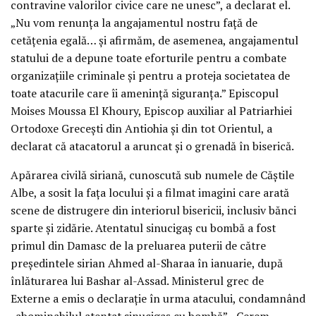
contravine valorilor civice care ne unesc”, a declarat el.
„Nu vom renunța la angajamentul nostru față de
cetățenia egală… și afirmăm, de asemenea, angajamentul
statului de a depune toate eforturile pentru a combate
organizațiile criminale și pentru a proteja societatea de
toate atacurile care îi amenință siguranța.” Episcopul
Moises Moussa El Khoury, Episcop auxiliar al Patriarhiei
Ortodoxe Grecești din Antiohia și din tot Orientul, a
declarat că atacatorul a aruncat și o grenadă în biserică.
Apărarea civilă siriană, cunoscută sub numele de Căștile
Albe, a sosit la fața locului și a filmat imagini care arată
scene de distrugere din interiorul bisericii, inclusiv bănci
sparte și zidărie. Atentatul sinucigaș cu bombă a fost
primul din Damasc de la preluarea puterii de către
președintele sirian Ahmed al-Sharaa în ianuarie, după
înlăturarea lui Bashar al-Assad. Ministerul grec de
Externe a emis o declarație în urma atacului, condamnând
„abominabilul atentat sinucigaș cu bombă”. „Cerem