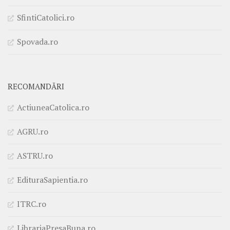
SfintiCatolici.ro
Spovada.ro
RECOMANDĂRI
ActiuneaCatolica.ro
AGRU.ro
ASTRU.ro
EdituraSapientia.ro
ITRC.ro
LibrariaPresaBuna.ro