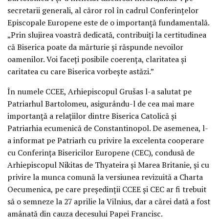
secretarii generali, al căror rol în cadrul Conferințelor
Episcopale Europene este de o importanță fundamentală.
„Prin slujirea voastră dedicată, contribuiți la certitudinea
că Biserica poate da mărturie și răspunde nevoilor
oamenilor. Voi faceți posibile coerența, claritatea și
caritatea cu care Biserica vorbește astăzi.”
În numele CCEE, Arhiepiscopul Grušas l-a salutat pe
Patriarhul Bartolomeu, asigurându-l de cea mai mare
importanță a relațiilor dintre Biserica Catolică și
Patriarhia ecumenică de Constantinopol. De asemenea, l-
a informat pe Patriarh cu privire la excelenta cooperare
cu Conferința Bisericilor Europene (CEC), condusă de
Arhiepiscopul Nikitas de Thyateira și Marea Britanie, și cu
privire la munca comună la versiunea revizuită a Charta
Oecumenica, pe care președinții CCEE și CEC ar fi trebuit
să o semneze la 27 aprilie la Vilnius, dar a cărei dată a fost
amânată din cauza decesului Papei Francisc.