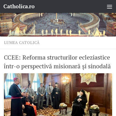
Catholica.ro
Skip to content
LUMEA CATOLICĂ
CCEE: Reforma structurilor ecleziastice
într-o perspectivă misionară și sinodală