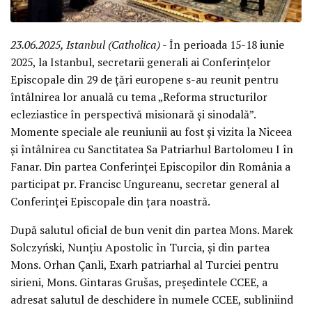
23.06.2025, Istanbul (Catholica)
- În perioada 15-18 iunie
2025, la Istanbul, secretarii generali ai Conferințelor
Episcopale din 29 de țări europene s-au reunit pentru
întâlnirea lor anuală cu tema „Reforma structurilor
ecleziastice în perspectivă misionară și sinodală”.
Momente speciale ale reuniunii au fost și vizita la Niceea
și întâlnirea cu Sanctitatea Sa Patriarhul Bartolomeu I în
Fanar. Din partea Conferinței Episcopilor din România a
participat pr. Francisc Ungureanu, secretar general al
Conferinței Episcopale din țara noastră.
După salutul oficial de bun venit din partea Mons. Marek
Solczyński, Nunțiu Apostolic în Turcia, și din partea
Mons. Orhan Çanli, Exarh patriarhal al Turciei pentru
sirieni, Mons. Gintaras Grušas, președintele CCEE, a
adresat salutul de deschidere în numele CCEE, subliniind