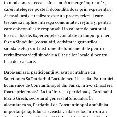
în mod concret ceea ce înseamnă a merge împreună: „a
cărei înțelegere poate fi dobândită doar prin experiență”.
Această fază de realizare este un proces eclezial care
trebuie să implice întreaga comunitate creștină și pentru
care episcopul este responsabil în calitate de pastor al
Bisericii locale. Experiențele acumulate în timpul primei
faze a Sinodului (consultări, activitatea grupurilor
sinodale etc.) sunt instrumente fundamentale pentru
revitalizarea vieții sinodale a Bisericilor locale și pentru
faza de realizare.
După-amiază, participanții au avut o întâlnire cu
Sanctitatea Sa Patriarhul Bartolomeu I la sediul Patriarhiei
Ecumenice de Constantinopol din Fanar, într-o atmosferă
foarte prietenoasă. La întâlnire au participat și Cardinalul
Mario Grech, secretarul general al Sinodului. În
alocuțiunea sa, Patriarhul de Constantinopol a subliniat
importanța faptului că această vizită are loc într-un an