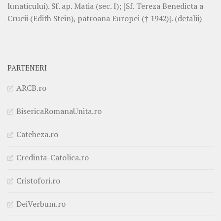
lunaticului). Sf. ap. Matia (sec. I); [Sf. Tereza Benedicta a
Crucii (Edith Stein), patroana Europei († 1942)].
(detalii)
PARTENERI
ARCB.ro
BisericaRomanaUnita.ro
Cateheza.ro
Credinta-Catolica.ro
Cristofori.ro
DeiVerbum.ro