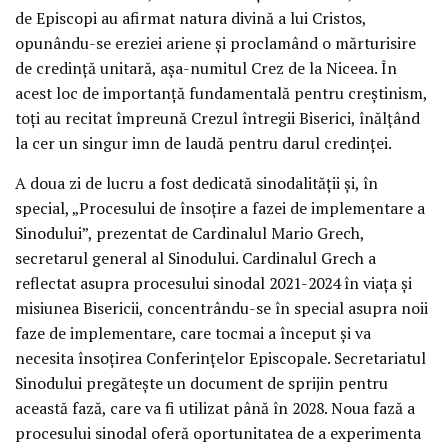
de Episcopi au afirmat natura divină a lui Cristos,
opunându-se ereziei ariene și proclamând o mărturisire
de credință unitară, așa-numitul Crez de la Niceea. În
acest loc de importanță fundamentală pentru creștinism,
toți au recitat împreună Crezul întregii Biserici, înălțând
la cer un singur imn de laudă pentru darul credinței.
A doua zi de lucru a fost dedicată sinodalității și, în
special, „Procesului de însoțire a fazei de implementare a
Sinodului”, prezentat de Cardinalul Mario Grech,
secretarul general al Sinodului. Cardinalul Grech a
reflectat asupra procesului sinodal 2021-2024 în viața și
misiunea Bisericii, concentrându-se în special asupra noii
faze de implementare, care tocmai a început și va
necesita însoțirea Conferințelor Episcopale. Secretariatul
Sinodului pregătește un document de sprijin pentru
această fază, care va fi utilizat până în 2028. Noua fază a
procesului sinodal oferă oportunitatea de a experimenta