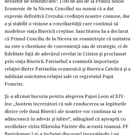
deosebit de semnificativ: 1700 de ani de la Primul Sinod
Ecumenic de la Niceea. Conciliul nu numai că a dat
expresie definitivă Crezului credinței noastre comune, dar
a și stabilit o viziune a conciliarității care continuă să
modeleze viața Bisericii creștine. Sanctitatea Sa a declarat
că Primul Conciliu de la Niceea ne reamintește că unitatea
nu este o chestiune de conveniență sau de strategie, ci de
fidelitate față de adevărul revelat în Cristos și proclamat
prin viața Bisericii. Patriarhul a reamintit importanța
relației dintre Patriarhia ecumenică și Biserica Catolică și a
subliniat unicitatea relației sale cu regretatul Papă
Francisc.
Și-a afirmat bucuria pentru alegerea Papei Leon al XIV-
lea: „Suntem încrezători că sub conducerea sa legăturile
dintre cele două Biserici ale noastre vor continua să se
adâncească în adevăr și iubire”, adăugând că așteaptă cu
nerăbdare vizita Sfântului Părinte din această toamnă. PF
Bartolomeu I și-a încheiat discursul încurajându-i pe