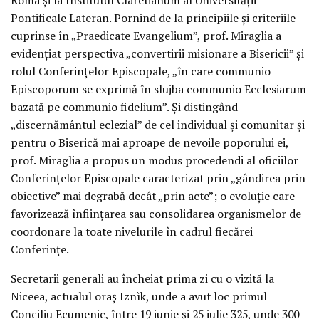
Pontificale Lateran. Pornind de la principiile și criteriile
cuprinse în „Praedicate Evangelium”, prof. Miraglia a
evidențiat perspectiva „convertirii misionare a Bisericii” și
rolul Conferințelor Episcopale, „în care communio
Episcoporum se exprimă în slujba communio Ecclesiarum
bazată pe communio fidelium”. Și distingând
„discernământul eclezial” de cel individual și comunitar și
pentru o Biserică mai aproape de nevoile poporului ei,
prof. Miraglia a propus un modus procedendi al oficiilor
Conferințelor Episcopale caracterizat prin „gândirea prin
obiective” mai degrabă decât „prin acte”; o evoluție care
favorizează înființarea sau consolidarea organismelor de
coordonare la toate nivelurile în cadrul fiecărei
Conferințe.
Secretarii generali au încheiat prima zi cu o vizită la
Niceea, actualul oraș Iznìk, unde a avut loc primul
Conciliu Ecumenic, între 19 iunie și 25 iulie 325, unde 300