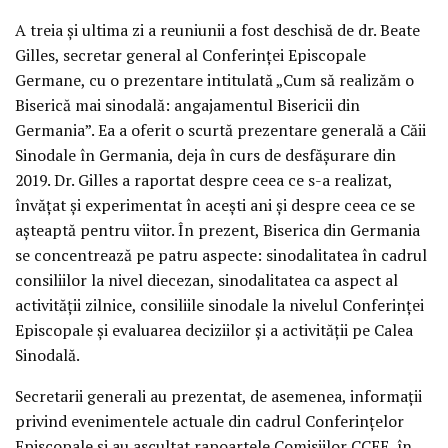
A treia și ultima zi a reuniunii a fost deschisă de dr. Beate
Gilles, secretar general al Conferinței Episcopale
Germane, cu o prezentare intitulată „Cum să realizăm o
Biserică mai sinodală: angajamentul Bisericii din
Germania”. Ea a oferit o scurtă prezentare generală a Căii
Sinodale în Germania, deja în curs de desfășurare din
2019. Dr. Gilles a raportat despre ceea ce s-a realizat,
învățat și experimentat în acești ani și despre ceea ce se
așteaptă pentru viitor. În prezent, Biserica din Germania
se concentrează pe patru aspecte: sinodalitatea în cadrul
consiliilor la nivel diecezan, sinodalitatea ca aspect al
activității zilnice, consiliile sinodale la nivelul Conferinței
Episcopale și evaluarea deciziilor și a activității pe Calea
Sinodală.
Secretarii generali au prezentat, de asemenea, informații
privind evenimentele actuale din cadrul Conferințelor
Episcopale și au ascultat rapoartele Comisiilor CCEE, în