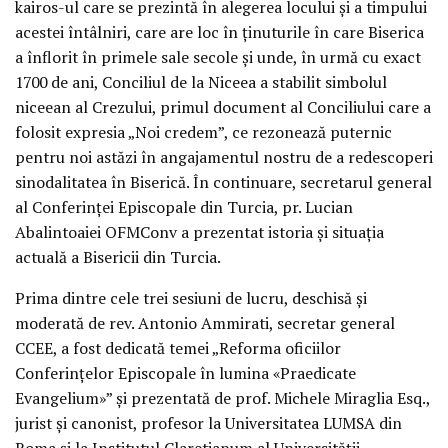
kairos-ul care se prezintă în alegerea locului și a timpului
acestei întâlniri, care are loc în ținuturile în care Biserica
a înflorit în primele sale secole și unde, în urmă cu exact
1700 de ani, Conciliul de la Niceea a stabilit simbolul
niceean al Crezului, primul document al Conciliului care a
folosit expresia „Noi credem”, ce rezonează puternic
pentru noi astăzi în angajamentul nostru de a redescoperi
sinodalitatea în Biserică. În continuare, secretarul general
al Conferinței Episcopale din Turcia, pr. Lucian
Abalintoaiei OFMConv a prezentat istoria și situația
actuală a Bisericii din Turcia.
Prima dintre cele trei sesiuni de lucru, deschisă și
moderată de rev. Antonio Ammirati, secretar general
CCEE, a fost dedicată temei „Reforma oficiilor
Conferințelor Episcopale în lumina «Praedicate
Evangelium»” și prezentată de prof. Michele Miraglia Esq.,
jurist și canonist, profesor la Universitatea LUMSA din
Roma și la Institutul Claretianum al Universității