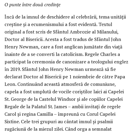
O punte între două credințe
Încă de la imnul de deschidere al celebrării, tema unității
creștine și a ecumenismului a fost evidentă. Textul
original a fost scris de Sfântul Ambrozie al Milanului,
Doctor al Bisericii. Acesta a fost tradus de Sfântul John
Henry Newman, care a fost anglican jumătate din viață
înainte de a se converti la catolicism. Regele Charles a
participat la ceremonia de canonizare a teologului englez
în 2019. Sfântul John Henry Newman urmează să fie
declarat Doctor al Bisericii pe 1 noiembrie de către Papa
Leon. Continuând această atmosferă de comuniune,
capela a fost umplută de vocile coriștilor laici ai Capelei
St. George de la Castelul Windsor și ale copiilor Capelei
Regale de la Palatul St. James – ambii invitați de regele
Carol și regina Camilla – împreună cu Corul Capelei
Sixtine. Cele trei grupuri au cântat imnul și psalmii
rugăciunii de la miezul zilei. Când orga a semnalat