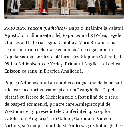
23.10.2025, Vatican (Catholica)
- După o întâlnire la Palatul
Apostolic în dimineața zilei, Papa Leon al XIV-lea, regele
Charles al III-lea și regina Camilla a Marii Britanii s-au
reunit pentru o celebrare ecumenică de rugăciune în
Capela Sixtină. Lor li s-a alăturat Rev. Stephen Cottrell, al
98-lea Arhiepiscop de York și Primatul Angliei – al doilea
Episcop ca rang în Biserica Anglicană.
Papa și Arhiepiscopul au condus o rugăciune de la miezul
zilei care a cuprins psalmi și citirea Evangheliei. Capela
pictată cu fresce de Michelangelo a fost plină de o serie
de oaspeți ecumenici, printre care Arhiepiscopul de
Westminster și președintele Conferinței Episcopilor
Catolici din Anglia și Țara Galilor, Cardinalul Vincent
Nichols, și Arhiepiscopul de St. Andrews și Edinburgh, Leo