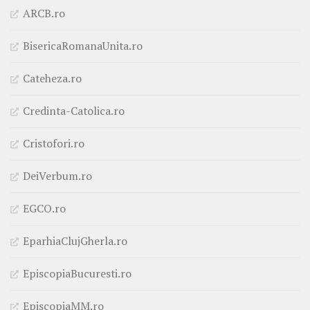
ARCB.ro
BisericaRomanaUnita.ro
Cateheza.ro
Credinta-Catolica.ro
Cristofori.ro
DeiVerbum.ro
EGCO.ro
EparhiaClujGherla.ro
EpiscopiaBucuresti.ro
EpiscopiaMM.ro