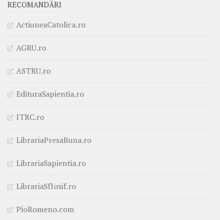
RECOMANDĂRI
ActiuneaCatolica.ro
AGRU.ro
ASTRU.ro
EdituraSapientia.ro
ITRC.ro
LibrariaPresaBuna.ro
LibrariaSapientia.ro
LibrariaSfIosif.ro
PioRomeno.com