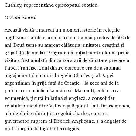
Cushley, reprezentând episcopatul scoțian.
O vizită istorică
Această vizită a marcat un moment istoric în relațiile
anglicano-catolice, unul care nu s-a mai produs de 500 de
ani. Două teme au marcat călătoria: unitatea creștină și
grija față de mediu. Programată inițial pentru luna aprilie,
vizita a fost anulată din cauza stării de sănătate precare a
Papei Francisc. Unul dintre obiective era de a sublinia
angajamentul comun al regelui Charles și al Papei
argentinian în grija față de Creație – la zece ani de la
publicarea enciclicii Laudato si’. Mai mult, celebrarea
ecumenică, ținută în latină și engleză, a consolidat
relațiile bune dintre Vatican și Regatul Unit. De asemenea,
a îndeplinit o dorință a regelui Charles, care, ca
guvernator suprem al Bisericii Anglicane, s-a angajat de
mult timp în dialogul interreligios.