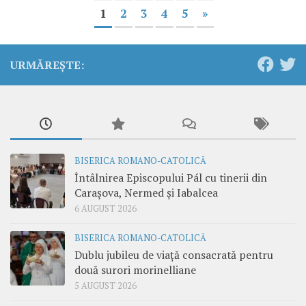
1
2
3
4
5
»
URMĂREȘTE:
BISERICA ROMANO-CATOLICĂ
Întâlnirea Episcopului Pál cu tinerii din
Carașova, Nermed și Iabalcea
6 AUGUST 2026
BISERICA ROMANO-CATOLICĂ
Dublu jubileu de viață consacrată pentru
două surori morinelliane
5 AUGUST 2026