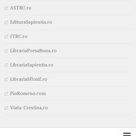
ASTRU.ro
EdituraSapientia.ro
ITRC.ro
LibrariaPresaBuna.ro
LibrariaSapientia.ro
LibrariaSfIosif.ro
PioRomeno.com
Viata-Crestina.ro