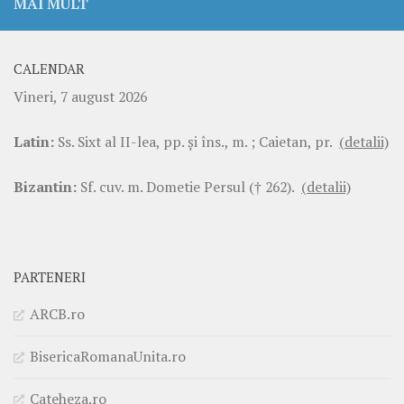
MAI MULT
CALENDAR
Vineri, 7 august 2026
Latin:
Ss. Sixt al II-lea, pp. şi îns., m. ; Caietan, pr.
(detalii)
Bizantin:
Sf. cuv. m. Dometie Persul († 262).
(detalii)
PARTENERI
ARCB.ro
BisericaRomanaUnita.ro
Cateheza.ro