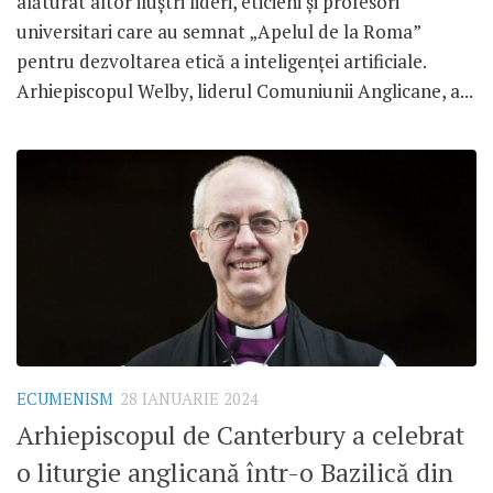
alăturat altor iluștri lideri, eticieni și profesori
universitari care au semnat „Apelul de la Roma”
pentru dezvoltarea etică a inteligenței artificiale.
Arhiepiscopul Welby, liderul Comuniunii Anglicane, a...
ECUMENISM
28 IANUARIE 2024
Arhiepiscopul de Canterbury a celebrat
o liturgie anglicană într-o Bazilică din