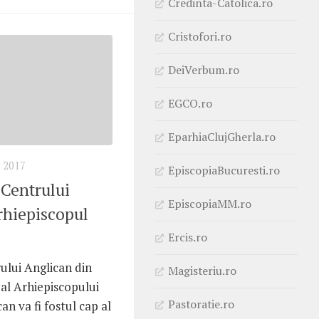
Credinta-Catolica.ro
Cristofori.ro
DeiVerbum.ro
EGCO.ro
EparhiaClujGherla.ro
 2017
EpiscopiaBucuresti.ro
 Centrului
EpiscopiaMM.ro
rhiepiscopul
Ercis.ro
ului Anglican din
Magisteriu.ro
al Arhiepiscopului
Pastoratie.ro
an va fi fostul cap al