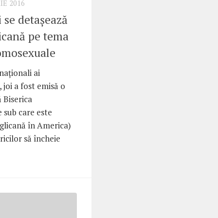
IE 2016
i se detașează
icană pe tema
homosexuale
naționali ai
joi a fost emisă o
 Biserica
 sub care este
glicană în America)
icilor să încheie