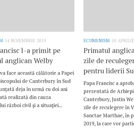
SM
14 NOIEMBRIE 2019
ECUMENISM
10 APRILIE
ancisc l-a primit pe
Primatul anglic
l anglican Welby
zile de reculege
pentru liderii S
va face această călătorie a Papei
piscopului de Canterbury în Sud
Papa Francisc a apro
nțată deja în urmă cu doi ani
prezentată de Arhiepi
ată realizată din cauza
Canterbury, Justin Wel
i război civil și a situației...
zile de reculegere în 
Sanctae Marthae, în p
2019, la care vor partic