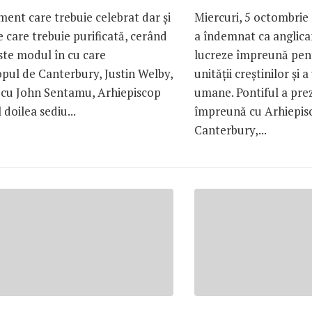
ent care trebuie celebrat dar și
Miercuri, 5 octombrie
care trebuie purificată, cerând
a îndemnat ca anglicani
este modul în cu care
lucreze împreună pe
pul de Canterbury, Justin Welby,
unității creștinilor și a
cu John Sentamu, Arhiepiscop
umane. Pontiful a pre
 doilea sediu...
împreună cu Arhiepis
Canterbury,...