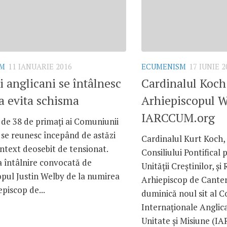
SM
11 IANUARIE 2016
ECUMENISM
17 IUNIE 2
i anglicani se întâlnesc
Cardinalul Koch 
a evita schisma
Arhiepiscopul W
IARCCUM.org
de 38 de primați ai Comuniunii
 se reunesc începând de astăzi
Cardinalul Kurt Koch,
ntext deosebit de tensionat.
Consiliului Pontifica
a întâlnire convocată de
Unităţii Creştinilor, şi
opul Justin Welby de la numirea
Arhiepiscop de Canter
episcop de...
duminică noul sit al C
Internaţionale Anglic
Unitate şi Misiune (I