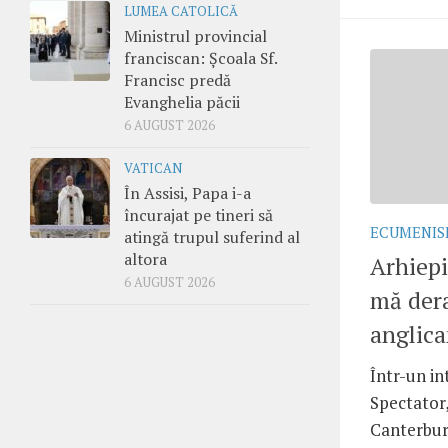
LUMEA CATOLICĂ
Ministrul provincial
franciscan: Școala Sf.
Francisc predă
Evanghelia păcii
6 AUGUST 2026
VATICAN
În Assisi, Papa i-a
încurajat pe tineri să
ECUMENI
atingă trupul suferind al
altora
Arhiepi
6 AUGUST 2026
mă dera
anglica
Într-un in
Spectator,
Canterbur