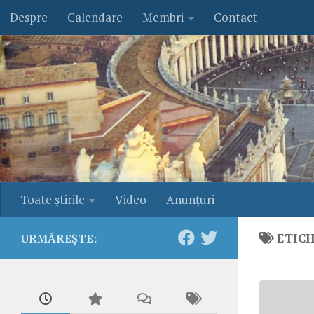
Despre
Calendare
Membri
Contact
Skip to content
Toate ştirile
Video
Anunţuri
ETIC
URMĂREȘTE: