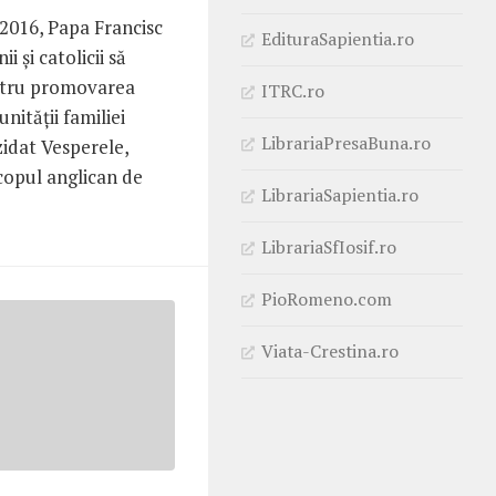
 2016, Papa Francisc
EdituraSapientia.ro
i și catolicii să
ntru promovarea
ITRC.ro
 unității familiei
LibrariaPresaBuna.ro
zidat Vesperele,
copul anglican de
LibrariaSapientia.ro
LibrariaSfIosif.ro
PioRomeno.com
Viata-Crestina.ro