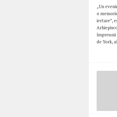
„Un evenim
o memorie 
iertare”, 
Arhiepisco
împreună 
de York, al