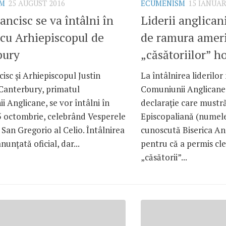
SM
25 AUGUST 2016
ECUMENISM
15 IANUAR
ancisc se va întâlni în
Liderii anglican
cu Arhiepiscopul de
de ramura amer
bury
„căsătoriilor” 
isc și Arhiepiscopul Justin
La întâlnirea liderilor 
Canterbury, primatul
Comuniunii Anglicane, 
 Anglicane, se vor întâlni în
declarație care mustră
 octombrie, celebrând Vesperele
Episcopaliană (numele
a San Gregorio al Celio. Întâlnirea
cunoscută Biserica An
nunțată oficial, dar...
pentru că a permis cler
„căsătorii”...