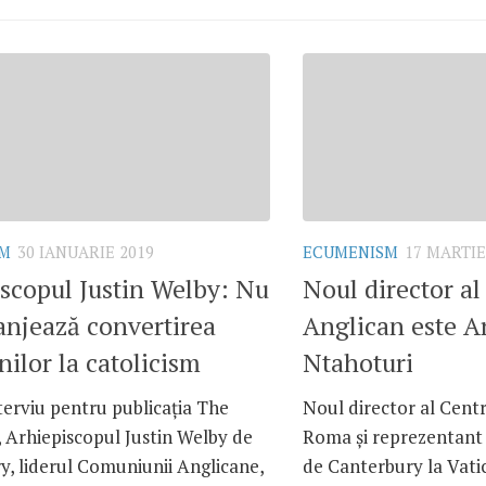
SM
30 IANUARIE 2019
ECUMENISM
17 MARTIE
scopul Justin Welby: Nu
Noul director al
njează convertirea
Anglican este A
nilor la catolicism
Ntahoturi
terviu pentru publicația The
Noul director al Centr
 Arhiepiscopul Justin Welby de
Roma și reprezentant 
y, liderul Comuniunii Anglicane,
de Canterbury la Vatic