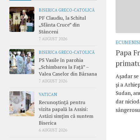
BISERICA GRECO-CATOLICĂ
PF Claudiu, la Schitul
„Sfânta Cruce” din
Stânceni
7 AUGUST 2026
ECUMENI
Papa Fr
BISERICA GRECO-CATOLICĂ
PS Vasile în parohia
primatu
„Schimbarea la Față” –
Valea Caselor din Bârsana
Așadar se 
7 AUGUST 2026
și a Arhie
Sudan, anu
VATICAN
dar niciod
Recunoștință pentru
vizita papală la Assisi:
sângerosulu
Astăzi simțim că suntem
Biserica
6 AUGUST 2026