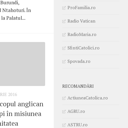
n Burundi,
ProFamilia.ro
 Ntahoturi. În
la Palatul...
Radio Vatican
RadioMaria.ro
SfintiCatolici.ro
Spovada.ro
RECOMANDĂRI
RIE 2016
ActiuneaCatolica.ro
scopul anglican
AGRU.ro
pi în misiunea
itatea
ASTRU.ro