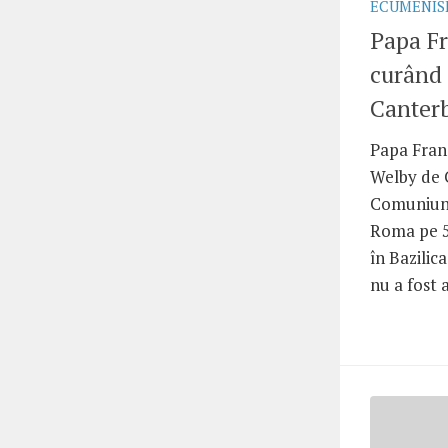
ECUMENI
Papa Fr
curând 
Canter
Papa Franc
Welby de 
Comuniunii
Roma pe 5
în Bazilic
nu a fost a