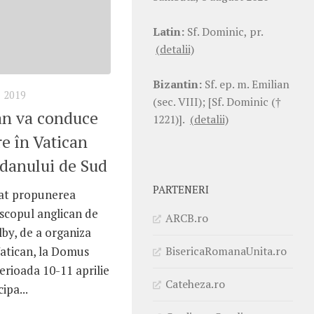
Latin:
Sf. Dominic, pr.
(detalii)
Bizantin:
Sf. ep. m. Emilian
 2019
(sec. VIII); [Sf. Dominic (†
an va conduce
1221)].
(detalii)
re în Vatican
udanului de Sud
PARTENERI
bat propunerea
scopul anglican de
ARCB.ro
by, de a organiza
BisericaRomanaUnita.ro
Vatican, la Domus
erioada 10-11 aprilie
Cateheza.ro
ipa...