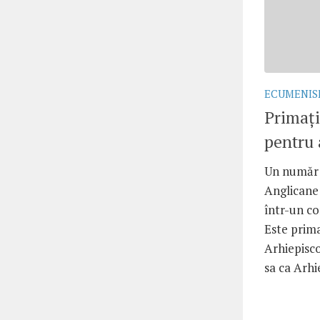
ECUMENI
Primați
pentru 
Un număr 
Anglicane
într-un co
Este prim
Arhiepisc
sa ca Arhi