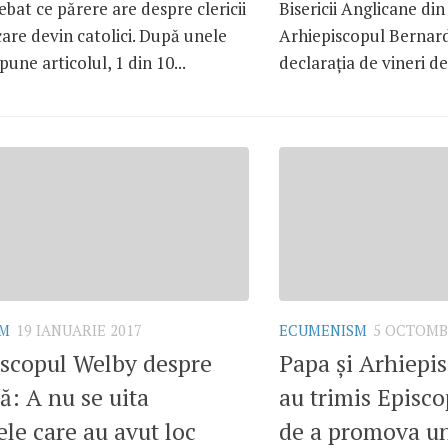
rebat ce părere are despre clericii
Bisericii Anglicane di
care devin catolici. După unele
Arhiepiscopul Bernard
pune articolul, 1 din 10...
declarația de vineri de 
SM
19 IANUARIE 2017
ECUMENISM
5 OCTOMB
iscopul Welby despre
Papa și Arhiepi
: A nu se uita
au trimis Episco
ele care au avut loc
de a promova un