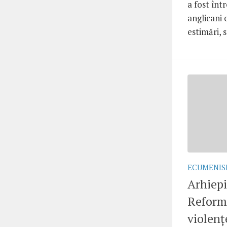
a fost înt
anglicani 
estimări, s
ECUMENI
Arhiep
Reformă
violenț