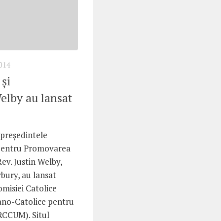
014
şi
elby au lansat
 preşedintele
l pentru Promovarea
 Rev. Justin Welby,
bury, au lansat
omisiei Catolice
ano-Catolice pentru
ARCCUM). Situl