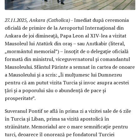
27.11.2025, Ankara (Catholica)
- Imediat după ceremonia
oficială de primire de la Aeroportul Internațional din
Ankara de joi dimineață, Papa Leon al XIV-lea a vizitat
Mausoleul lui Atatürk din oraș – sau Anıtkabir (literal,
„mormântul memorial”) – însoțit de o delegație oficială
formată din ministrul, viceguvernatorul și comandantul
Mausoleului. Sfântul Părinte a semnat în cartea de onoare
a Mausoleului și a scris: „Îi mulțumesc lui Dumnezeu
pentru că am putut vizita Turcia și invoc asupra acestei
țări și a poporului său o abundență de pace și
prosperitate”.
Suveranul Pontif se află în prima zi a vizitei sale de 6 zile
în Turcia și Liban, prima sa vizită apostolică în
străinătate. Memorialul are o mare semnificație pentru
turci, deoarece îl onorează pe fondatorul Turciei