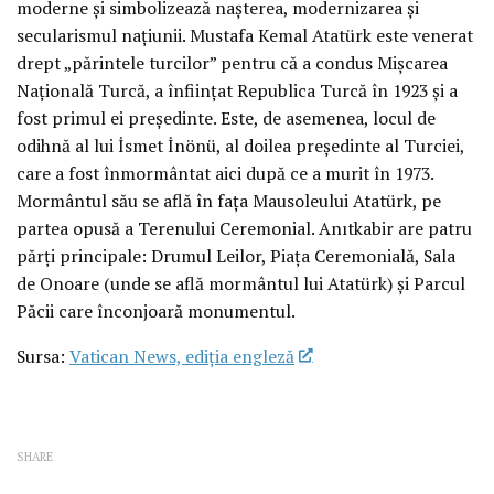
moderne și simbolizează nașterea, modernizarea și
secularismul națiunii. Mustafa Kemal Atatürk este venerat
drept „părintele turcilor” pentru că a condus Mișcarea
Națională Turcă, a înființat Republica Turcă în 1923 și a
fost primul ei președinte. Este, de asemenea, locul de
odihnă al lui İsmet İnönü, al doilea președinte al Turciei,
care a fost înmormântat aici după ce a murit în 1973.
Mormântul său se află în fața Mausoleului Atatürk, pe
partea opusă a Terenului Ceremonial. Anıtkabir are patru
părți principale: Drumul Leilor, Piața Ceremonială, Sala
de Onoare (unde se află mormântul lui Atatürk) și Parcul
Păcii care înconjoară monumentul.
Sursa:
Vatican News, ediția engleză
SHARE