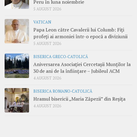
Peru în luna noiembrie
5 AUGUST 2026
VATICAN
Papa Leon către Cavalerii lui Columb: Fiți
profeți ai armoniei într-o epocă a diviziunii
5 AUGUST 2026
BISERICA GRECO-CATOLICĂ
Aniversarea Asociației Cercetașii Munților la
30 de ani de la înființare – Jubileul ACM
4 AUGUST 2026
BISERICA ROMANO-CATOLICĂ
Hramul bisericii „Maria Zăpezii” din Reșița
4 AUGUST 2026