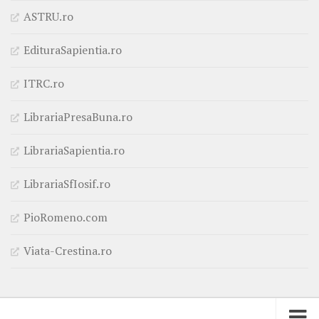
ASTRU.ro
EdituraSapientia.ro
ITRC.ro
LibrariaPresaBuna.ro
LibrariaSapientia.ro
LibrariaSfIosif.ro
PioRomeno.com
Viata-Crestina.ro