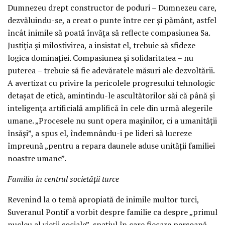
Dumnezeu drept constructor de poduri – Dumnezeu care,
dezvăluindu-se, a creat o punte între cer și pământ, astfel
încât inimile să poată învăța să reflecte compasiunea Sa.
Justiția și milostivirea, a insistat el, trebuie să sfideze
logica dominației. Compasiunea și solidaritatea – nu
puterea – trebuie să fie adevăratele măsuri ale dezvoltării.
A avertizat cu privire la pericolele progresului tehnologic
detașat de etică, amintindu-le ascultătorilor săi că până și
inteligența artificială amplifică în cele din urmă alegerile
umane. „Procesele nu sunt opera mașinilor, ci a umanității
însăși”, a spus el, îndemnându-i pe lideri să lucreze
împreună „pentru a repara daunele aduse unității familiei
noastre umane”.
Familia în centrul societății turce
Revenind la o temă apropiată de inimile multor turci,
Suveranul Pontif a vorbit despre familie ca despre „primul
nucleu al vieții sociale”, spațiul în care fiecare persoană