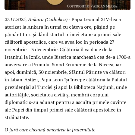
27.11.2025, Ankara (Catholica)
- Papa Leon al XIV-lea a
aterizat la Ankara în urmă cu câteva ore, pășind pe
pământ turc și dând startul primei etape a primei sale
călătorii apostolice, care va avea loc în perioada 27
noiembrie – 3 decembrie. Călătoria îl va duce de la
Istanbul la Iznik, unde Biserica marchează cea de-a 1700-a
aniversare a Primului Sinod Ecumenic de la Niceea, iar
apoi, duminică, 30 noiembrie, Sfântul Părinte va călători
în Liban. Astăzi, Papa Leon își începe călătoria la Palatul
prezidențial al Turciei și apoi la Biblioteca Națiunii, unde
autoritățile, societatea civilă și membrii corpului
diplomatic s-au adunat pentru a asculta primele cuvinte
ale Papei din timpul primei sale călătorii apostolice în
străinătate.
O țară care cheamă omenirea la fraternitate