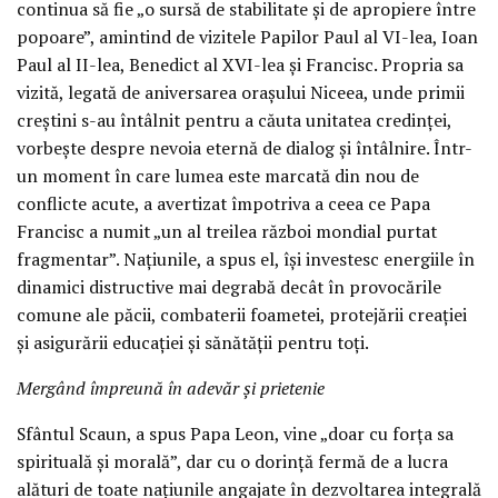
continua să fie „o sursă de stabilitate și de apropiere între
popoare”, amintind de vizitele Papilor Paul al VI-lea, Ioan
Paul al II-lea, Benedict al XVI-lea și Francisc. Propria sa
vizită, legată de aniversarea orașului Niceea, unde primii
creștini s-au întâlnit pentru a căuta unitatea credinței,
vorbește despre nevoia eternă de dialog și întâlnire. Într-
un moment în care lumea este marcată din nou de
conflicte acute, a avertizat împotriva a ceea ce Papa
Francisc a numit „un al treilea război mondial purtat
fragmentar”. Națiunile, a spus el, își investesc energiile în
dinamici distructive mai degrabă decât în provocările
comune ale păcii, combaterii foametei, protejării creației
și asigurării educației și sănătății pentru toți.
Mergând împreună în adevăr și prietenie
Sfântul Scaun, a spus Papa Leon, vine „doar cu forța sa
spirituală și morală”, dar cu o dorință fermă de a lucra
alături de toate națiunile angajate în dezvoltarea integrală