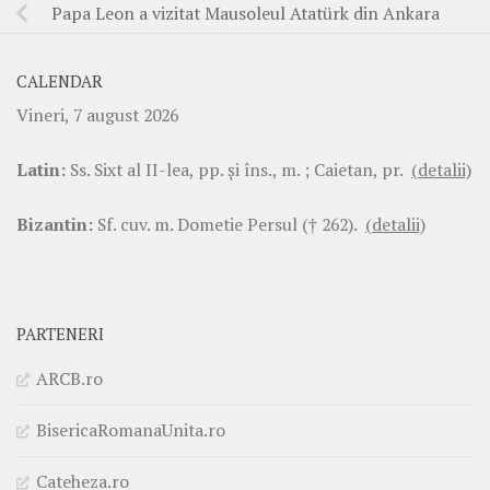
Papa Leon a vizitat Mausoleul Atatürk din Ankara
CALENDAR
Vineri, 7 august 2026
Latin:
Ss. Sixt al II-lea, pp. şi îns., m. ; Caietan, pr.
(detalii)
Bizantin:
Sf. cuv. m. Dometie Persul († 262).
(detalii)
PARTENERI
ARCB.ro
BisericaRomanaUnita.ro
Cateheza.ro