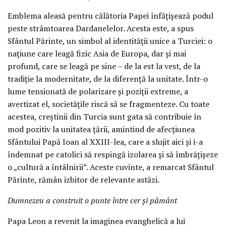
Emblema aleasă pentru călătoria Papei înfățișează podul
peste strâmtoarea Dardanelelor. Acesta este, a spus
Sfântul Părinte, un simbol al identității unice a Turciei: o
națiune care leagă fizic Asia de Europa, dar și mai
profund, care se leagă pe sine – de la est la vest, de la
tradiție la modernitate, de la diferență la unitate. Într-o
lume tensionată de polarizare și poziții extreme, a
avertizat el, societățile riscă să se fragmenteze. Cu toate
acestea, creștinii din Turcia sunt gata să contribuie în
mod pozitiv la unitatea țării, amintind de afecțiunea
Sfântului Papă Ioan al XXIII-lea, care a slujit aici și i-a
îndemnat pe catolici să respingă izolarea și să îmbrățișeze
o „cultură a întâlnirii”. Aceste cuvinte, a remarcat Sfântul
Părinte, rămân izbitor de relevante astăzi.
Dumnezeu a construit o punte între cer și pământ
Papa Leon a revenit la imaginea evanghelică a lui