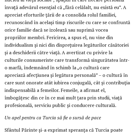
învață adevărul esențial că „fără celălalt, nu există eu”. A
apreciat eforturile țării de a consolida rolul familiei,
recunoscând în același timp riscurile cu care se confruntă
orice familie dacă se izolează sau suprimă vocea
propriilor membri. Fericirea, a spus el, nu vine din
individualism și nici din disprețuirea legăturilor căsătoriei
și a deschiderii către viață. A avertizat cu privire la
culturile consumeriste care transformă singurătatea într-
o marfă, îndemnând în schimb la „o cultură care
apreciază afecțiunea și legătura personală” – o cultură în
care sunt onorate atât iubirea conjugală, cât și contribuția
indispensabilă a femeilor. Femeile, a afirmat el,
îmbogățesc din ce în ce mai mult țara prin studii, viață
profesională, serviciu public și conducere culturală.
Un apel pentru ca Turcia să fie o sursă de pace
Sfântul Părinte și-a exprimat speranța că Turcia poate