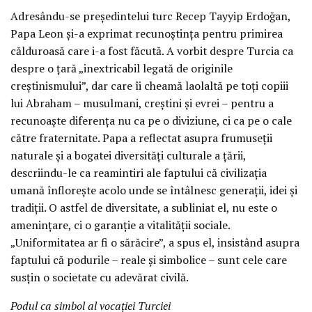
Adresându-se președintelui turc Recep Tayyip Erdoğan,
Papa Leon și-a exprimat recunoștința pentru primirea
călduroasă care i-a fost făcută. A vorbit despre Turcia ca
despre o țară „inextricabil legată de originile
creștinismului”, dar care îi cheamă laolaltă pe toți copiii
lui Abraham – musulmani, creștini și evrei – pentru a
recunoaște diferența nu ca pe o diviziune, ci ca pe o cale
către fraternitate. Papa a reflectat asupra frumuseții
naturale și a bogatei diversități culturale a țării,
descriindu-le ca reamintiri ale faptului că civilizația
umană înflorește acolo unde se întâlnesc generații, idei și
tradiții. O astfel de diversitate, a subliniat el, nu este o
amenințare, ci o garanție a vitalității sociale.
„Uniformitatea ar fi o sărăcire”, a spus el, insistând asupra
faptului că podurile – reale și simbolice – sunt cele care
susțin o societate cu adevărat civilă.
Podul ca simbol al vocației Turciei