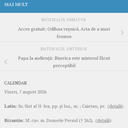
MAI MULT
MATERIALUL URMĂTOR
Acces gratuit: Odihna veșnică. Arta de a muri
frumos
MATERIALUL ANTERIOR
Papa la audiență: Biserica este misterul făcut
perceptibil
CALENDAR
Vineri, 7 august 2026
Latin:
Ss. Sixt al II-lea, pp. şi îns., m. ; Caietan, pr.
(detalii)
Bizantin:
Sf. cuv. m. Dometie Persul († 262).
(detalii)