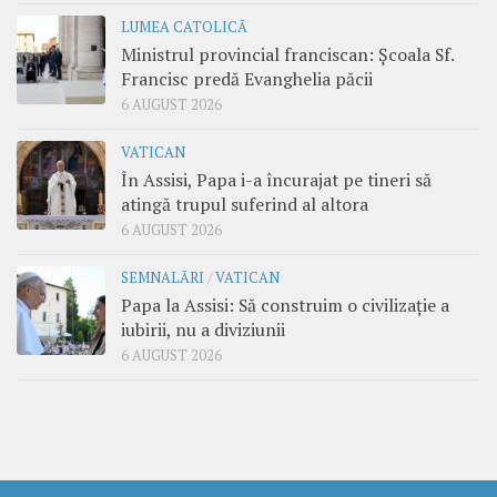
LUMEA CATOLICĂ
Ministrul provincial franciscan: Școala Sf.
Francisc predă Evanghelia păcii
6 AUGUST 2026
VATICAN
În Assisi, Papa i-a încurajat pe tineri să
atingă trupul suferind al altora
6 AUGUST 2026
SEMNALĂRI
/
VATICAN
Papa la Assisi: Să construim o civilizație a
iubirii, nu a diviziunii
6 AUGUST 2026