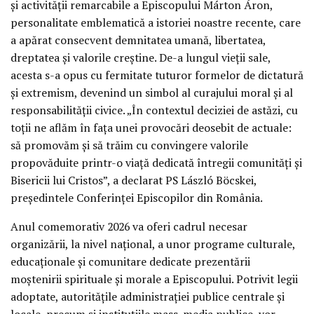
și activității remarcabile a Episcopului Márton Áron,
personalitate emblematică a istoriei noastre recente, care
a apărat consecvent demnitatea umană, libertatea,
dreptatea și valorile creștine. De-a lungul vieții sale,
acesta s-a opus cu fermitate tuturor formelor de dictatură
și extremism, devenind un simbol al curajului moral și al
responsabilității civice. „În contextul deciziei de astăzi, cu
toții ne aflăm în fața unei provocări deosebit de actuale:
să promovăm și să trăim cu convingere valorile
propovăduite printr-o viață dedicată întregii comunități și
Bisericii lui Cristos”, a declarat PS László Böcskei,
președintele Conferinței Episcopilor din România.
Anul comemorativ 2026 va oferi cadrul necesar
organizării, la nivel național, a unor programe culturale,
educaționale și comunitare dedicate prezentării
moștenirii spirituale și morale a Episcopului. Potrivit legii
adoptate, autoritățile administrației publice centrale și
locale, precum și instituțiile mass-media publice, vor