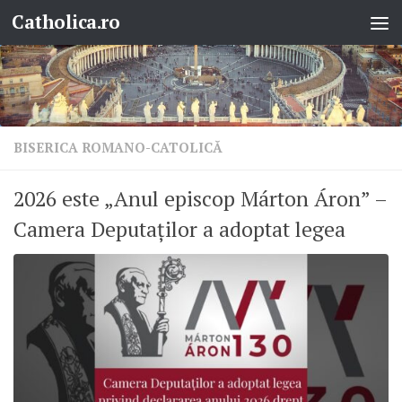
Catholica.ro
Skip to content
BISERICA ROMANO-CATOLICĂ
2026 este „Anul episcop Márton Áron” –
Camera Deputaților a adoptat legea