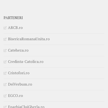
PARTENERI
ARCB.ro
BisericaRomanaUnita.ro
Cateheza.ro
Credinta-Catolica.ro
Cristofori.ro
DeiVerbum.ro
EGCO.ro
EparhiaClujGherla.ro