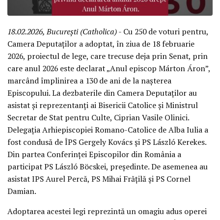
18.02.2026, București (Catholica)
- Cu 250 de voturi pentru,
Camera Deputaților a adoptat, în ziua de 18 februarie
2026, proiectul de lege, care trecuse deja prin Senat, prin
care anul 2026 este declarat „Anul episcop Márton Áron”,
marcând împlinirea a 130 de ani de la nașterea
Episcopului. La dezbaterile din Camera Deputaților au
asistat și reprezentanți ai Bisericii Catolice și Ministrul
Secretar de Stat pentru Culte, Ciprian Vasile Olinici.
Delegația Arhiepiscopiei Romano-Catolice de Alba Iulia a
fost condusă de ÎPS Gergely Kovács și PS László Kerekes.
Din partea Conferinței Episcopilor din România a
participat PS László Böcskei, președinte. De asemenea au
asistat IPS Aurel Percă, PS Mihai Frățilă și PS Cornel
Damian.
Adoptarea acestei legi reprezintă un omagiu adus operei