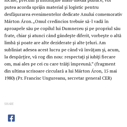
putea acorda sprijin material și logistic pentru
desfășurarea evenimentelor dedicate Anului comemorativ
Márton Áron. „Omul credincios trebuie să-l vadă în
aproapele său pe copilul lui Dumnezeu și pe propriul său
frate, chiar și atunci când gândește diferit, vorbește o altă
limbă și poate are alte deziderate și alte țeluri. Am
subliniat adesea acest lucru pe când vă învățam și, acum,
la despărțire, vă rog din nou: respectați și iubiți fiecare
om, mai ales pe cei cu care trăiți împreună.” (fragment
din ultima scrisoare circulară a lui Márton Áron, 15 mai
1980) (Pr. Francisc Ungureanu, secretar general CER)
SHARE