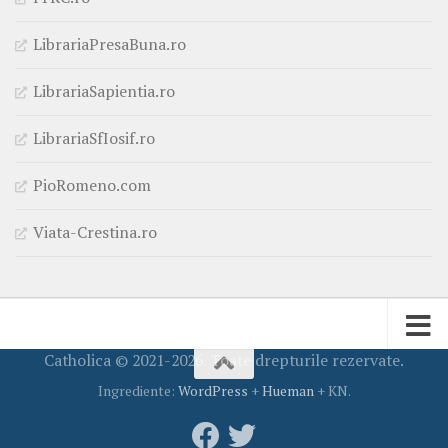
LibrariaPresaBuna.ro
LibrariaSapientia.ro
LibrariaSfIosif.ro
PioRomeno.com
Viata-Crestina.ro
Catholica © 2021-2026. Toate drepturile rezervate.
Ingrediente:
WordPress
+
Hueman
+ KN.