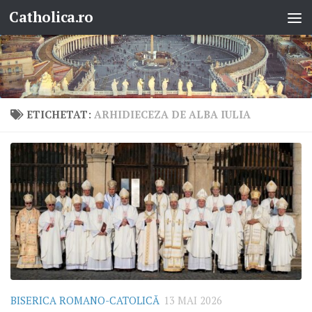
Catholica.ro
Skip to content
ETICHETAT:
ARHIDIECEZA DE ALBA IULIA
BISERICA ROMANO-CATOLICĂ
13 MAI 2026