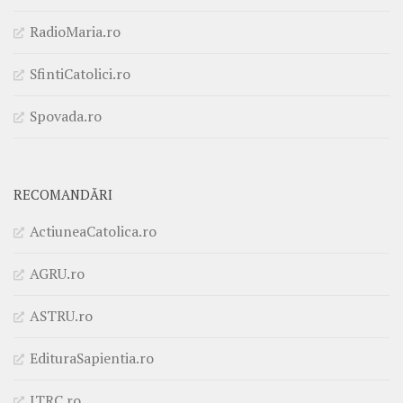
RadioMaria.ro
SfintiCatolici.ro
Spovada.ro
RECOMANDĂRI
ActiuneaCatolica.ro
AGRU.ro
ASTRU.ro
EdituraSapientia.ro
ITRC.ro