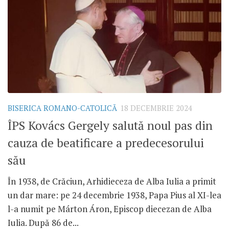
BISERICA ROMANO-CATOLICĂ
18 DECEMBRIE 2024
ÎPS Kovács Gergely salută noul pas din
cauza de beatificare a predecesorului
său
În 1938, de Crăciun, Arhidieceza de Alba Iulia a primit
un dar mare: pe 24 decembrie 1938, Papa Pius al XI-lea
l-a numit pe Márton Áron, Episcop diecezan de Alba
Iulia. După 86 de...