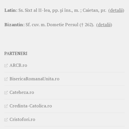
Latin:
Ss. Sixt al II-lea, pp. şi îns., m. ; Caietan, pr.
(detalii)
Bizantin:
Sf. cuv. m. Dometie Persul († 262).
(detalii)
PARTENERI
ARCB.ro
BisericaRomanaUnita.ro
Cateheza.ro
Credinta-Catolica.ro
Cristofori.ro