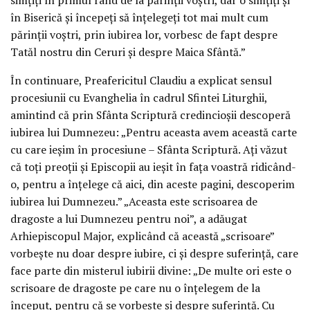
în Biserică și începeți să înțelegeți tot mai mult cum
părinții voștri, prin iubirea lor, vorbesc de fapt despre
Tatăl nostru din Ceruri și despre Maica Sfântă.”
În continuare, Preafericitul Claudiu a explicat sensul
procesiunii cu Evanghelia în cadrul Sfintei Liturghii,
amintind că prin Sfânta Scriptură credincioșii descoperă
iubirea lui Dumnezeu: „Pentru aceasta avem această carte
cu care ieșim în procesiune – Sfânta Scriptură. Ați văzut
că toți preoții și Episcopii au ieșit în fața voastră ridicând-
o, pentru a înțelege că aici, din aceste pagini, descoperim
iubirea lui Dumnezeu.” „Aceasta este scrisoarea de
dragoste a lui Dumnezeu pentru noi”, a adăugat
Arhiepiscopul Major, explicând că această „scrisoare”
vorbește nu doar despre iubire, ci și despre suferință, care
face parte din misterul iubirii divine: „De multe ori este o
scrisoare de dragoste pe care nu o înțelegem de la
început, pentru că se vorbește și despre suferință. Cu