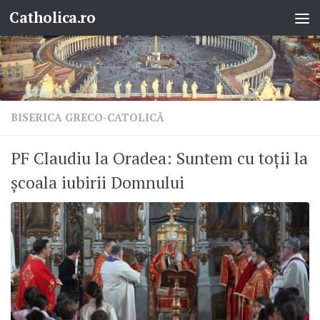
Catholica.ro
Skip to content
BISERICA GRECO-CATOLICĂ
PF Claudiu la Oradea: Suntem cu toții la
școala iubirii Domnului