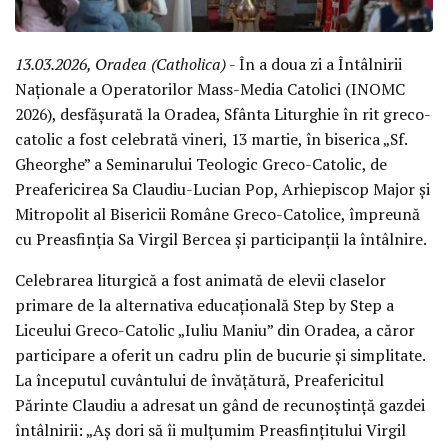
13.03.2026, Oradea (Catholica)
- În a doua zi a Întâlnirii
Naționale a Operatorilor Mass-Media Catolici (INOMC
2026), desfășurată la Oradea, Sfânta Liturghie în rit greco-
catolic a fost celebrată vineri, 13 martie, în biserica „Sf.
Gheorghe” a Seminarului Teologic Greco-Catolic, de
Preafericirea Sa Claudiu-Lucian Pop, Arhiepiscop Major și
Mitropolit al Bisericii Române Greco-Catolice, împreună
cu Preasfinția Sa Virgil Bercea și participanții la întâlnire.
Celebrarea liturgică a fost animată de elevii claselor
primare de la alternativa educațională Step by Step a
Liceului Greco-Catolic „Iuliu Maniu” din Oradea, a căror
participare a oferit un cadru plin de bucurie și simplitate.
La începutul cuvântului de învățătură, Preafericitul
Părinte Claudiu a adresat un gând de recunoștință gazdei
întâlnirii: „Aș dori să îi mulțumim Preasfințitului Virgil