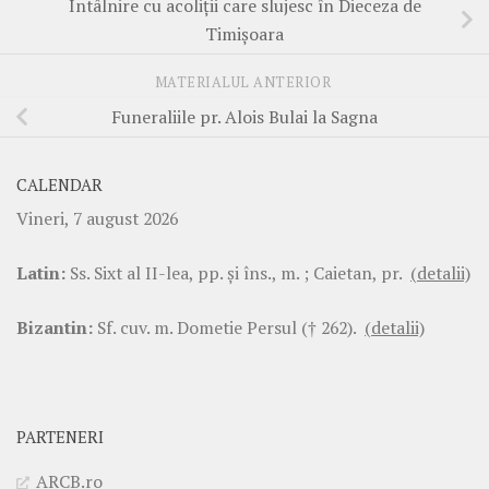
Întâlnire cu acoliții care slujesc în Dieceza de
Timișoara
MATERIALUL ANTERIOR
Funeraliile pr. Alois Bulai la Sagna
CALENDAR
Vineri, 7 august 2026
Latin:
Ss. Sixt al II-lea, pp. şi îns., m. ; Caietan, pr.
(detalii)
Bizantin:
Sf. cuv. m. Dometie Persul († 262).
(detalii)
PARTENERI
ARCB.ro