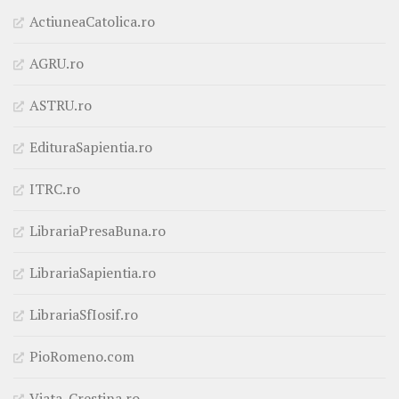
ActiuneaCatolica.ro
AGRU.ro
ASTRU.ro
EdituraSapientia.ro
ITRC.ro
LibrariaPresaBuna.ro
LibrariaSapientia.ro
LibrariaSfIosif.ro
PioRomeno.com
Viata-Crestina.ro