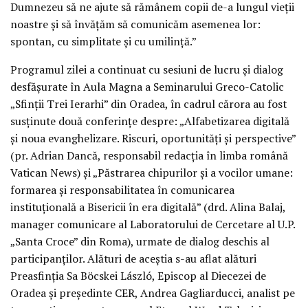
Dumnezeu să ne ajute să rămânem copii de-a lungul vieții
noastre și să învățăm să comunicăm asemenea lor:
spontan, cu simplitate și cu umilință.”
Programul zilei a continuat cu sesiuni de lucru și dialog
desfășurate în Aula Magna a Seminarului Greco-Catolic
„Sfinții Trei Ierarhi” din Oradea, în cadrul cărora au fost
susținute două conferințe despre: „Alfabetizarea digitală
și noua evanghelizare. Riscuri, oportunități și perspective”
(pr. Adrian Dancă, responsabil redacția în limba română
Vatican News) și „Păstrarea chipurilor și a vocilor umane:
formarea și responsabilitatea în comunicarea
instituțională a Bisericii în era digitală” (drd. Alina Balaj,
manager comunicare al Laboratorului de Cercetare al U.P.
„Santa Croce” din Roma), urmate de dialog deschis al
participanților. Alături de aceștia s-au aflat alături
Preasfinția Sa Böcskei László, Episcop al Diecezei de
Oradea și președinte CER, Andrea Gagliarducci, analist pe