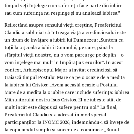
timpul veți înțelege cum suferința face parte din iubire
sau cum suferința nu respinge și nu anulează iubirea.”
Reflectând asupra sensului vieții creștine, Preafericitul
Claudiu a subliniat că întreaga viață a credinciosului este
un drum de învățare a iubirii lui Dumnezeu: „Suntem cu
toții la o școală a iubirii Domnului, pe care, până la
sfârșitul vieții noastre, nu o vom parcurge pe deplin – o
vom înțelege mai mult în Împărăția Cerurilor”. În acest
context, Arhiepiscopul Major a invitat credincioșii să
trăiască timpul Postului Mare ca pe o ocazie de a medita
la iubirea lui Cristos: „Avem această ocazie a Postului
Mare de a medita la o iubire care include suferința: iubirea
Mântuitorului nostru Isus Cristos. El ne iubește atât de
mult încât este dispus să sufere pentru noi.” La final,
Preafericitul Claudiu s-a adresat în mod special
participanților la INOMC 2026, îndemnându-i să învețe de
la copii modul simplu și sincer de a comunica: „Bunul