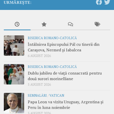
URMĂREȘTE:
BISERICA ROMANO-CATOLICĂ
Întâlnirea Episcopului Pál cu tinerii din
Carașova, Nermed și Iabalcea
6 AUGUST 2026
BISERICA ROMANO-CATOLICĂ
Dublu jubileu de viață consacrată pentru
două surori morinelliane
5 AUGUST 2026
SEMNALĂRI
/
VATICAN
Papa Leon va vizita Uruguay, Argentina și
Peru în luna noiembrie
5 AUGUST 2026