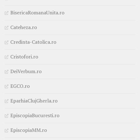
BisericaRomanaUnita.ro
Cateheza.ro
Credinta-Catolica.ro
Cristofori.ro
DeiVerbum.ro
EGCO.ro
EparhiaClujGherla.ro
EpiscopiaBucuresti.ro
EpiscopiaMM.ro