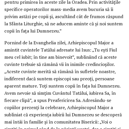
pentru primirea în aceste zile la Oradea. Prin activitățile
specifice operatorilor mass-media avem bucuria să îi
privim astăzi pe copii și, ascultând cât de frumos răspund
la Sfânta Liturghie, să ne aducem aminte că și noi suntem
copii în fața lui Dumnezeu.”
Pornind de la Evanghelia zilei, Arhiepiscopul Major a
amintit cuvintele Tatălui adresate lui Isus: „Tu ești Fiul
meu cel iubit; în tine am binevoit”, subliniind că aceste
cuvinte trebuie să rămână vii în inimile credincioșilor.
„Aceste cuvinte merită să rămână în sufletele noastre,
indiferent dacă suntem episcopi sau preoți, persoane
aparent mature. Toți suntem copii în fața lui Dumnezeu.
Avem nevoie să simțim Cuvântul Tatălui, iubirea Sa, în
fiecare clipă”, a spus Preafericirea Sa. Adresându-se
copiilor prezenți la celebrare, Arhiepiscopul Major a
subliniat că experiența iubirii lui Dumnezeu se descoperă
mai întâi în familie și în comunitatea Bisericii: „Voi o
simțiți în primul rând de la părinții voștri, dar o simțiți și