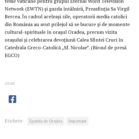
teme vaticane pentru grupul Eternal Word Television
Network (EWTN) și gazda întâlnirii, Preasfinția Sa Virgil
Bercea. În cadrul aceleași zile, operatorii media catolici
din România au avut prilejul să se bucure și de momente
cultural-spirituale în orașul Oradea, precum vizita
orașului și celebrarea devoțiunii Calea Sfintei Cruci în
Catedrala Greco-Catolică „Sf. Nicolae”. (Biroul de presă
EGCO)
SHARE
Etichete:
Eparhia de Oradea
Important