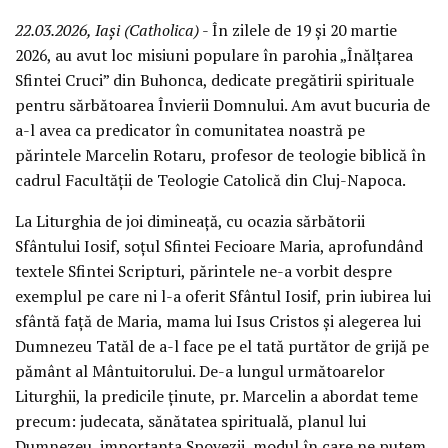
22.03.2026, Iași (Catholica)
- În zilele de 19 și 20 martie
2026, au avut loc misiuni populare în parohia „Înălțarea
Sfintei Cruci” din Buhonca, dedicate pregătirii spirituale
pentru sărbătoarea Învierii Domnului. Am avut bucuria de
a-l avea ca predicator în comunitatea noastră pe
părintele Marcelin Rotaru, profesor de teologie biblică în
cadrul Facultății de Teologie Catolică din Cluj-Napoca.
La Liturghia de joi dimineață, cu ocazia sărbătorii
Sfântului Iosif, soțul Sfintei Fecioare Maria, aprofundând
textele Sfintei Scripturi, părintele ne-a vorbit despre
exemplul pe care ni l-a oferit Sfântul Iosif, prin iubirea lui
sfântă față de Maria, mama lui Isus Cristos și alegerea lui
Dumnezeu Tatăl de a-l face pe el tată purtător de grijă pe
pământ al Mântuitorului. De-a lungul următoarelor
Liturghii, la predicile ținute, pr. Marcelin a abordat teme
precum: judecata, sănătatea spirituală, planul lui
Dumnezeu, importanța Spovezii, modul în care ne putem