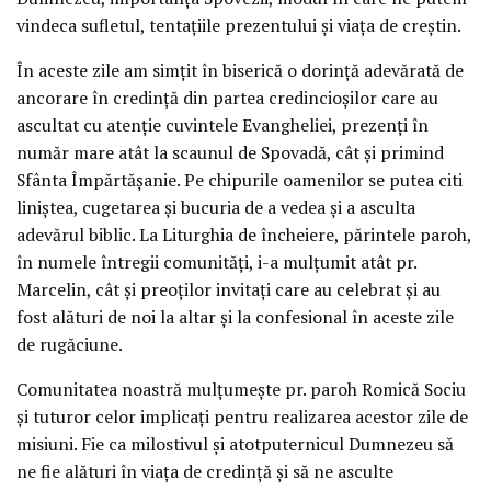
vindeca sufletul, tentațiile prezentului și viața de creștin.
În aceste zile am simțit în biserică o dorință adevărată de
ancorare în credință din partea credincioșilor care au
ascultat cu atenție cuvintele Evangheliei, prezenți în
număr mare atât la scaunul de Spovadă, cât și primind
Sfânta Împărtășanie. Pe chipurile oamenilor se putea citi
liniștea, cugetarea și bucuria de a vedea și a asculta
adevărul biblic. La Liturghia de încheiere, părintele paroh,
în numele întregii comunități, i-a mulțumit atât pr.
Marcelin, cât și preoților invitați care au celebrat și au
fost alături de noi la altar și la confesional în aceste zile
de rugăciune.
Comunitatea noastră mulțumește pr. paroh Romică Sociu
și tuturor celor implicați pentru realizarea acestor zile de
misiuni. Fie ca milostivul și atotputernicul Dumnezeu să
ne fie alături în viața de credință și să ne asculte