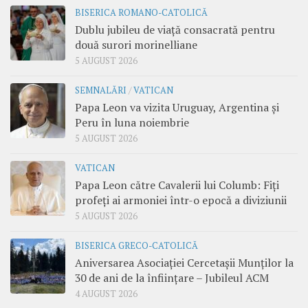
BISERICA ROMANO-CATOLICĂ
Dublu jubileu de viață consacrată pentru
două surori morinelliane
5 AUGUST 2026
SEMNALĂRI
/
VATICAN
Papa Leon va vizita Uruguay, Argentina și
Peru în luna noiembrie
5 AUGUST 2026
VATICAN
Papa Leon către Cavalerii lui Columb: Fiți
profeți ai armoniei într-o epocă a diviziunii
5 AUGUST 2026
BISERICA GRECO-CATOLICĂ
Aniversarea Asociației Cercetașii Munților la
30 de ani de la înființare – Jubileul ACM
4 AUGUST 2026