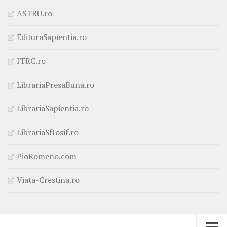
ASTRU.ro
EdituraSapientia.ro
ITRC.ro
LibrariaPresaBuna.ro
LibrariaSapientia.ro
LibrariaSfIosif.ro
PioRomeno.com
Viata-Crestina.ro