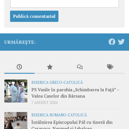
URMĂREȘTE:
BISERICA GRECO-CATOLICĂ
PS Vasile în parohia „Schimbarea la Față” –
Valea Caselor din Bârsana
7 AUGUST 2026
BISERICA ROMANO-CATOLICĂ
Întâlnirea Episcopului Pál cu tinerii din
Carașova, Nermed și Iabalcea