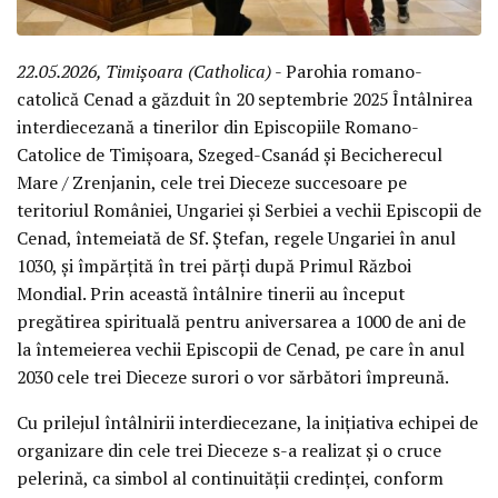
22.05.2026, Timișoara (Catholica)
- Parohia romano-
catolică Cenad a găzduit în 20 septembrie 2025 Întâlnirea
interdiecezană a tinerilor din Episcopiile Romano-
Catolice de Timișoara, Szeged-Csanád și Becicherecul
Mare / Zrenjanin, cele trei Dieceze succesoare pe
teritoriul României, Ungariei și Serbiei a vechii Episcopii de
Cenad, întemeiată de Sf. Ștefan, regele Ungariei în anul
1030, și împărțită în trei părți după Primul Război
Mondial. Prin această întâlnire tinerii au început
pregătirea spirituală pentru aniversarea a 1000 de ani de
la întemeierea vechii Episcopii de Cenad, pe care în anul
2030 cele trei Dieceze surori o vor sărbători împreună.
Cu prilejul întâlnirii interdiecezane, la inițiativa echipei de
organizare din cele trei Dieceze s-a realizat și o cruce
pelerină, ca simbol al continuității credinței, conform