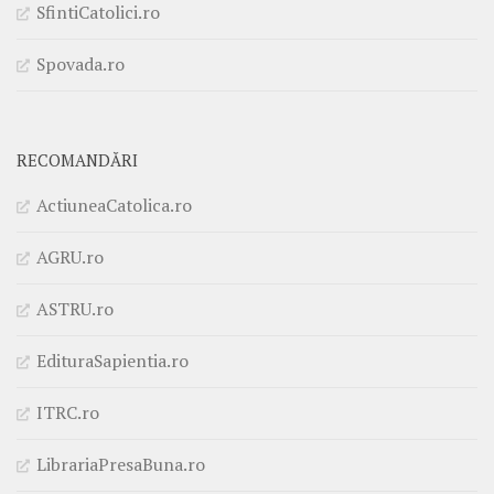
SfintiCatolici.ro
Spovada.ro
RECOMANDĂRI
ActiuneaCatolica.ro
AGRU.ro
ASTRU.ro
EdituraSapientia.ro
ITRC.ro
LibrariaPresaBuna.ro