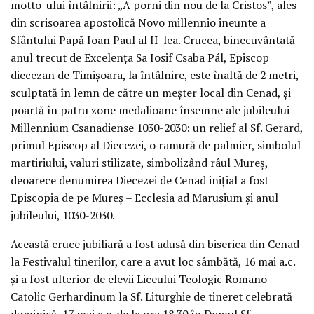
motto-ului întâlnirii: „A porni din nou de la Cristos”, ales
din scrisoarea apostolică Novo millennio ineunte a
Sfântului Papă Ioan Paul al II-lea. Crucea, binecuvântată
anul trecut de Excelența Sa Iosif Csaba Pál, Episcop
diecezan de Timișoara, la întâlnire, este înaltă de 2 metri,
sculptată în lemn de către un meșter local din Cenad, și
poartă în patru zone medalioane însemne ale jubileului
Millennium Csanadiense 1030-2030: un relief al Sf. Gerard,
primul Episcop al Diecezei, o ramură de palmier, simbolul
martiriului, valuri stilizate, simbolizând râul Mureș,
deoarece denumirea Diecezei de Cenad inițial a fost
Episcopia de pe Mureș – Ecclesia ad Marusium și anul
jubileului, 1030-2030.
Această cruce jubiliară a fost adusă din biserica din Cenad
la Festivalul tinerilor, care a avut loc sâmbătă, 16 mai a.c.
și a fost ulterior de elevii Liceului Teologic Romano-
Catolic Gerhardinum la Sf. Liturghie de tineret celebrată
duminică, 17 mai a.c. de la ora 18.30 în Domul Sf.