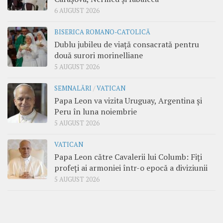
6 AUGUST 2026
BISERICA ROMANO-CATOLICĂ
Dublu jubileu de viață consacrată pentru
două surori morinelliane
5 AUGUST 2026
SEMNALĂRI
/
VATICAN
Papa Leon va vizita Uruguay, Argentina și
Peru în luna noiembrie
5 AUGUST 2026
VATICAN
Papa Leon către Cavalerii lui Columb: Fiți
profeți ai armoniei într-o epocă a diviziunii
5 AUGUST 2026