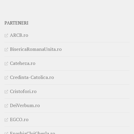
PARTENERI
ARCB.ro
BisericaRomanaUnita.ro
Cateheza.ro
Credinta-Catolica.ro
Cristofori.ro
DeiVerbum.ro
EGCO.ro
EparhiaClujGherla.ro