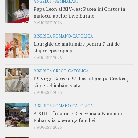
ANGELUS
/
SEMNALĂRI
Papa Leon al XIV-lea: Pacea lui Cristos în
mijlocul apelor învolburate
9 AUGUST 2026
BISERICA ROMANO-CATOLICĂ
Liturghie de mulțumire pentru 7 ani de
slujire episcopală
8 AUGUST 2026
BISERICA GRECO-CATOLICĂ
PS Virgil Bercea: Să-l ascultăm pe Cristos și
să ne schimbăm viața
7 AUGUST 2026
BISERICA ROMANO-CATOLICĂ
A XIII-a Întâlnire Diecezană a Familiilor:
Euharistia, speranța familiei
7 AUGUST 2026