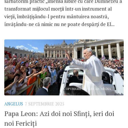
sărbătorim practic „imensa iubire cu care Dumnezeu a
transformat mijlocul morții într-un instrument al
vieții, îmbrățișându-l pentru mântuirea noastră,
învățându-ne că nimic nu ne poate despărți de El...
ANGELUS
7 SEPTEMBRIE 2025
Papa Leon: Azi doi noi Sfinți, ieri doi
noi Fericiți