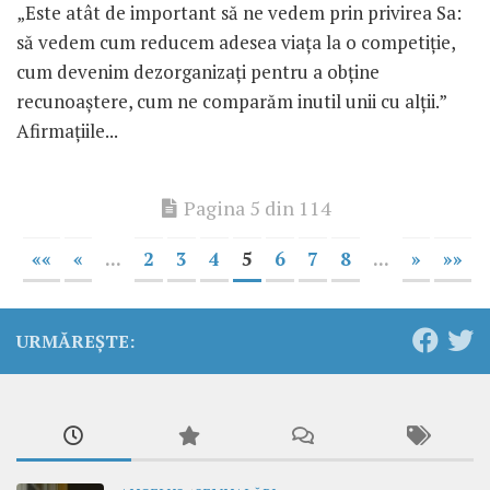
„Este atât de important să ne vedem prin privirea Sa:
să vedem cum reducem adesea viața la o competiție,
cum devenim dezorganizați pentru a obține
recunoaștere, cum ne comparăm inutil unii cu alții.”
Afirmațiile...
Pagina 5 din 114
««
«
...
2
3
4
5
6
7
8
...
»
»»
URMĂREȘTE: