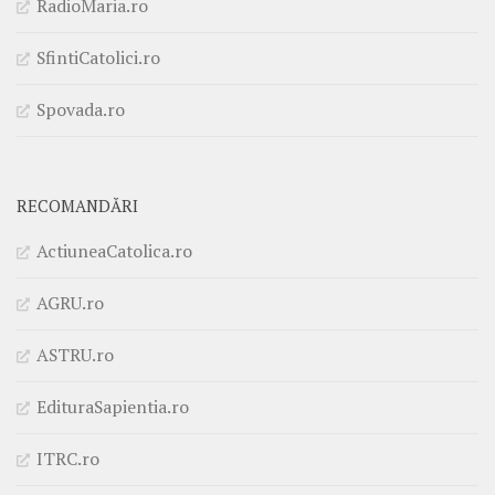
RadioMaria.ro
SfintiCatolici.ro
Spovada.ro
RECOMANDĂRI
ActiuneaCatolica.ro
AGRU.ro
ASTRU.ro
EdituraSapientia.ro
ITRC.ro