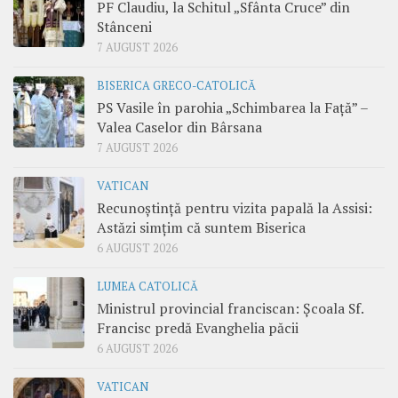
PF Claudiu, la Schitul „Sfânta Cruce” din
Stânceni
7 AUGUST 2026
BISERICA GRECO-CATOLICĂ
PS Vasile în parohia „Schimbarea la Față” –
Valea Caselor din Bârsana
7 AUGUST 2026
VATICAN
Recunoștință pentru vizita papală la Assisi:
Astăzi simțim că suntem Biserica
6 AUGUST 2026
LUMEA CATOLICĂ
Ministrul provincial franciscan: Școala Sf.
Francisc predă Evanghelia păcii
6 AUGUST 2026
VATICAN