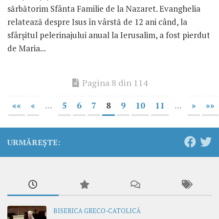
sărbătorim Sfânta Familie de la Nazaret. Evanghelia
relatează despre Isus în vârstă de 12 ani când, la
sfârșitul pelerinajului anual la Ierusalim, a fost pierdut
de Maria...
Pagina 8 din 114
««
«
...
5
6
7
8
9
10
11
...
»
»»
URMĂREȘTE:
BISERICA GRECO-CATOLICĂ