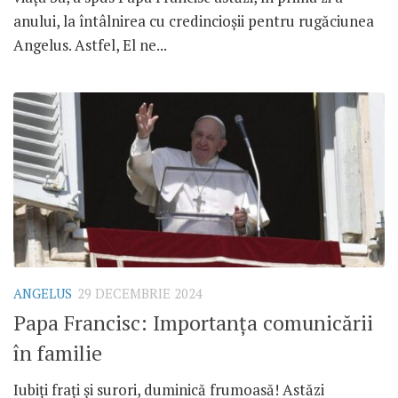
anului, la întâlnirea cu credincioșii pentru rugăciunea
Angelus. Astfel, El ne...
ANGELUS
29 DECEMBRIE 2024
Papa Francisc: Importanța comunicării
în familie
Iubiți frați și surori, duminică frumoasă! Astăzi