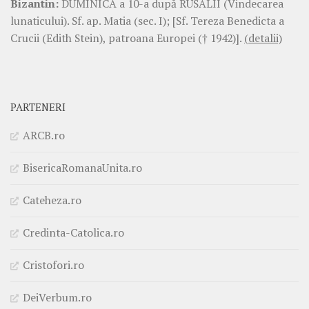
Bizantin:
DUMINICA a 10-a după RUSALII (Vindecarea
lunaticului). Sf. ap. Matia (sec. I); [Sf. Tereza Benedicta a
Crucii (Edith Stein), patroana Europei († 1942)].
(detalii)
PARTENERI
ARCB.ro
BisericaRomanaUnita.ro
Cateheza.ro
Credinta-Catolica.ro
Cristofori.ro
DeiVerbum.ro