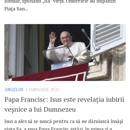
Jubiliar, spunând „da” vieții. Umbrelele au împânzit
Piața San...
ANGELUS
1 IANUARIE 2025
Papa Francisc: Isus este revelația iubirii
veșnice a lui Dumnezeu
Isus a ales să se nască pentru ca să ne dăruiască însăși
viața Sa, a spus Papa Francisc astăzi, în prima zi a