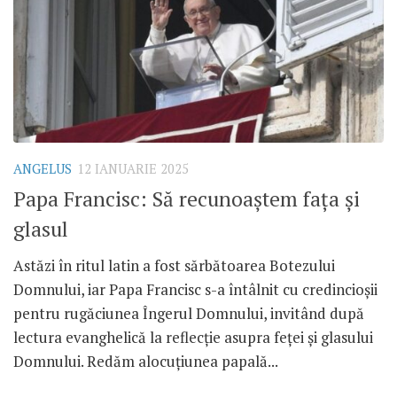
ANGELUS
12 IANUARIE 2025
Papa Francisc: Să recunoaștem fața și
glasul
Astăzi în ritul latin a fost sărbătoarea Botezului
Domnului, iar Papa Francisc s-a întâlnit cu credincioșii
pentru rugăciunea Îngerul Domnului, invitând după
lectura evanghelică la reflecție asupra feței și glasului
Domnului. Redăm alocuțiunea papală...