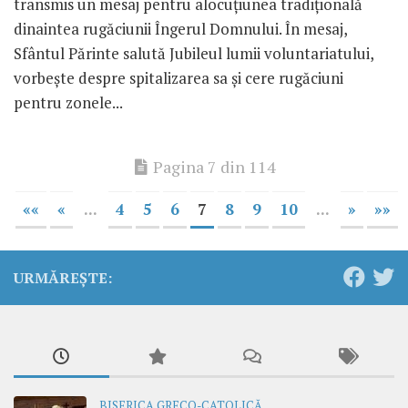
transmis un mesaj pentru alocuțiunea tradițională
dinaintea rugăciunii Îngerul Domnului. În mesaj,
Sfântul Părinte salută Jubileul lumii voluntariatului,
vorbește despre spitalizarea sa și cere rugăciuni
pentru zonele...
Pagina 7 din 114
««
«
...
4
5
6
7
8
9
10
...
»
»»
URMĂREȘTE:
BISERICA GRECO-CATOLICĂ