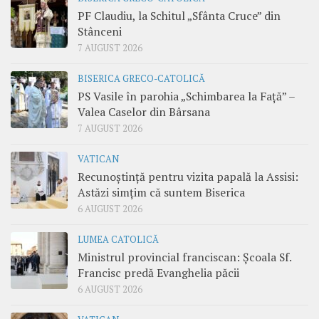
PF Claudiu, la Schitul „Sfânta Cruce” din
Stânceni
7 AUGUST 2026
BISERICA GRECO-CATOLICĂ
PS Vasile în parohia „Schimbarea la Față” –
Valea Caselor din Bârsana
7 AUGUST 2026
VATICAN
Recunoștință pentru vizita papală la Assisi:
Astăzi simțim că suntem Biserica
6 AUGUST 2026
LUMEA CATOLICĂ
Ministrul provincial franciscan: Școala Sf.
Francisc predă Evanghelia păcii
6 AUGUST 2026