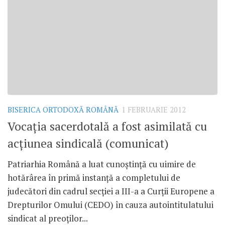
BISERICA ORTODOXĂ ROMÂNĂ
1 FEBRUARIE 2012
Vocaţia sacerdotală a fost asimilată cu
acţiunea sindicală (comunicat)
Patriarhia Română a luat cunoştinţă cu uimire de
hotărârea în primă instanţă a completului de
judecători din cadrul secţiei a III-a a Curţii Europene a
Drepturilor Omului (CEDO) în cauza autointitulatului
sindicat al preoţilor...