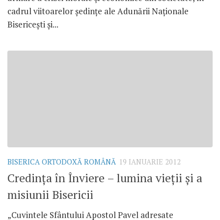
cadrul viitoarelor şedinţe ale Adunării Naţionale
Bisericeşti şi...
BISERICA ORTODOXĂ ROMÂNĂ
19 IANUARIE 2012
Credinţa în Înviere – lumina vieţii şi a
misiunii Bisericii
„Cuvintele Sfântului Apostol Pavel adresate