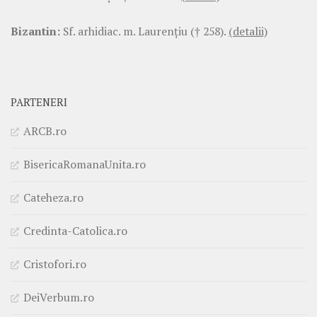
Bizantin:
Sf. arhidiac. m. Laurenţiu († 258).
(detalii)
PARTENERI
ARCB.ro
BisericaRomanaUnita.ro
Cateheza.ro
Credinta-Catolica.ro
Cristofori.ro
DeiVerbum.ro