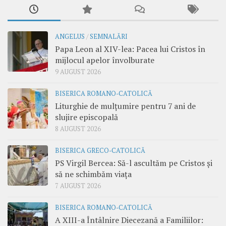
ANGELUS
/
SEMNALĂRI
Papa Leon al XIV-lea: Pacea lui Cristos în
mijlocul apelor învolburate
9 AUGUST 2026
BISERICA ROMANO-CATOLICĂ
Liturghie de mulțumire pentru 7 ani de
slujire episcopală
8 AUGUST 2026
BISERICA GRECO-CATOLICĂ
PS Virgil Bercea: Să-l ascultăm pe Cristos și
să ne schimbăm viața
7 AUGUST 2026
BISERICA ROMANO-CATOLICĂ
A XIII-a Întâlnire Diecezană a Familiilor: