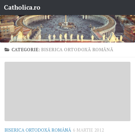
Catholica.ro
Skip to content
CATEGORIE:
BISERICA ORTODOXĂ ROMÂNĂ
BISERICA ORTODOXĂ ROMÂNĂ
6 MARTIE 2012