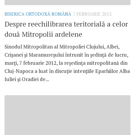
BISERICA ORTODOXĂ ROMÂNĂ
7 FEBRUARIE 2012
Despre reechilibrarea teritorială a celor
două Mitropolii ardelene
Sinodul Mitropolitan al Mitropoliei Clujului, Albei,
Crişanei şi Maramureşului întrunit în şedinţă de lucru,
marţi, 7 februarie 2012, la reşedinţa mitropolitană din
Cluj-Napoca a luat în discuţie intenţiile Eparhiilor Alba
Iuliei şi Oradiei de...