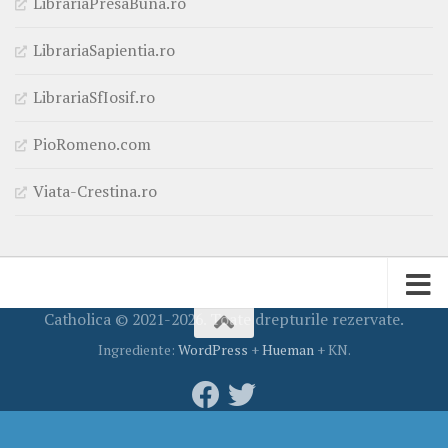
LibrariaPresaBuna.ro
LibrariaSapientia.ro
LibrariaSfIosif.ro
PioRomeno.com
Viata-Crestina.ro
Catholica © 2021-2026. Toate drepturile rezervate.
Ingrediente:
WordPress
+
Hueman
+ KN.