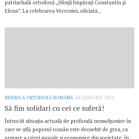
patriarhală ortodoxă „Sfinţii Împăraţi Constantin şi
Elena”. La celebrarea Vecerniei, oficiată...
BISERICA ORTODOXĂ ROMÂNĂ
20 IANUARIE 2012
Să fim solidari cu cei ce suferă!
Întrucât situaţia actuală de profundă nemulţumire în
care se află poporul român este deosebit de grea, ca
urmare a crizei morale şi economice din societate, în