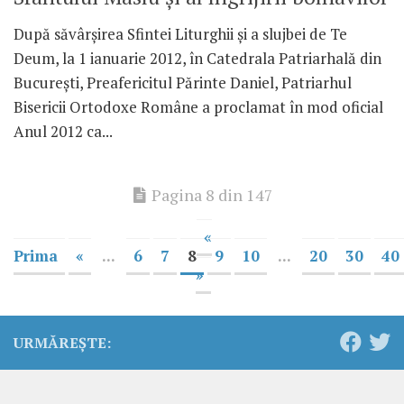
După săvârşirea Sfintei Liturghii şi a slujbei de Te
Deum, la 1 ianuarie 2012, în Catedrala Patriarhală din
Bucureşti, Preafericitul Părinte Daniel, Patriarhul
Bisericii Ortodoxe Române a proclamat în mod oficial
Anul 2012 ca...
Pagina 8 din 147
«
Prima
«
...
6
7
8
9
10
...
20
30
40
»
URMĂREȘTE: