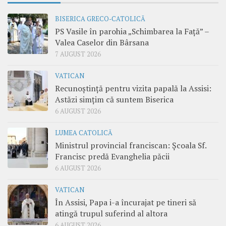
BISERICA GRECO-CATOLICĂ
PS Vasile în parohia „Schimbarea la Față” –
Valea Caselor din Bârsana
7 AUGUST 2026
VATICAN
Recunoștință pentru vizita papală la Assisi:
Astăzi simțim că suntem Biserica
6 AUGUST 2026
LUMEA CATOLICĂ
Ministrul provincial franciscan: Școala Sf.
Francisc predă Evanghelia păcii
6 AUGUST 2026
VATICAN
În Assisi, Papa i-a încurajat pe tineri să
atingă trupul suferind al altora
6 AUGUST 2026