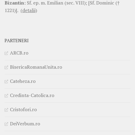
Bizantin:
Sf. ep. m. Emilian (sec. VIII); [Sf. Dominic (†
1221)].
(detalii)
PARTENERI
ARCB.ro
BisericaRomanaUnita.ro
Cateheza.ro
Credinta-Catolica.ro
Cristofori.ro
DeiVerbum.ro