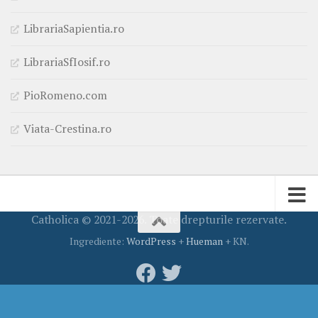
LibrariaSapientia.ro
LibrariaSfIosif.ro
PioRomeno.com
Viata-Crestina.ro
Catholica © 2021-2026. Toate drepturile rezervate.
Ingrediente:
WordPress
+
Hueman
+ KN.