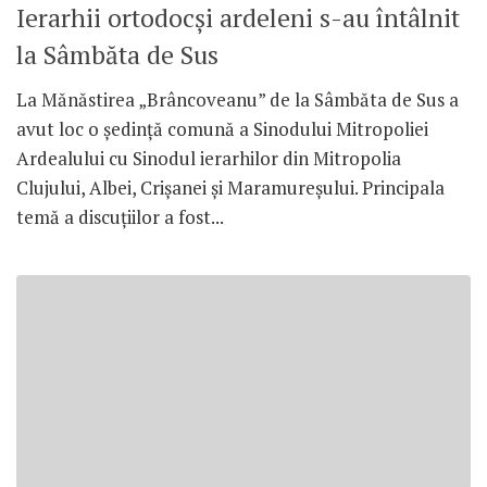
Ierarhii ortodocşi ardeleni s-au întâlnit
la Sâmbăta de Sus
La Mănăstirea „Brâncoveanu” de la Sâmbăta de Sus a
avut loc o şedinţă comună a Sinodului Mitropoliei
Ardealului cu Sinodul ierarhilor din Mitropolia
Clujului, Albei, Crişanei şi Maramureşului. Principala
temă a discuţiilor a fost...