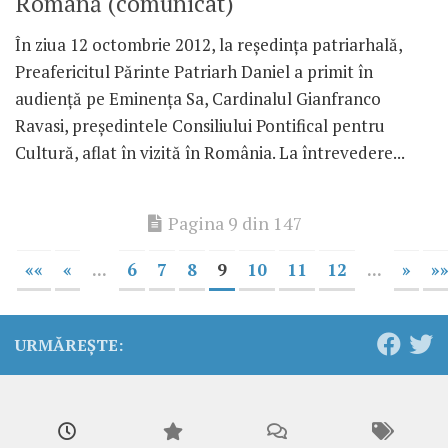
Română (comunicat)
În ziua 12 octombrie 2012, la reşedinţa patriarhală,
Preafericitul Părinte Patriarh Daniel a primit în
audienţă pe Eminenţa Sa, Cardinalul Gianfranco
Ravasi, preşedintele Consiliului Pontifical pentru
Cultură, aflat în vizită în România. La întrevedere...
Pagina 9 din 147
««
«
...
6
7
8
9
10
11
12
...
»
»
URMĂREȘTE: