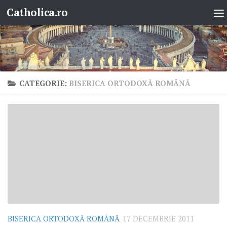
Catholica.ro
Skip to content
CATEGORIE:
BISERICA ORTODOXĂ ROMÂNĂ
BISERICA ORTODOXĂ ROMÂNĂ
17 DECEMBRIE 2011