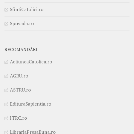
SfintiCatolici.ro
Spovada.ro
RECOMANDĂRI
ActiuneaCatolica.ro
AGRU.ro
ASTRU.ro
EdituraSapientia.ro
ITRC.ro
LibrariaPresaBuna.ro