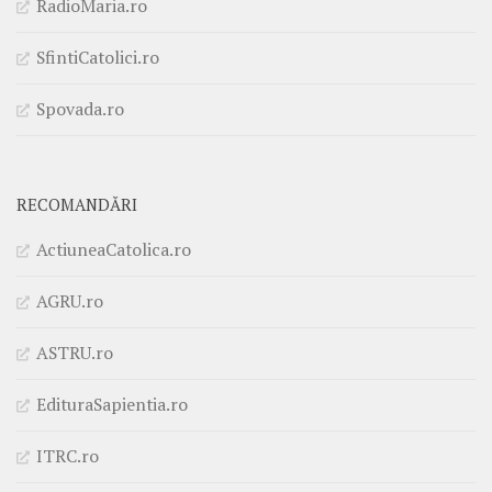
RadioMaria.ro
SfintiCatolici.ro
Spovada.ro
RECOMANDĂRI
ActiuneaCatolica.ro
AGRU.ro
ASTRU.ro
EdituraSapientia.ro
ITRC.ro