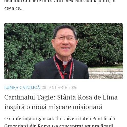
dealului Cubilete din statul mexican Guanajuato, în
ceea ce...
LUMEA CATOLICĂ
28 IANUARIE 2026
Cardinalul Tagle: Sfânta Rosa de Lima
inspiră o nouă mișcare misionară
O conferință organizată la Universitatea Pontificală
Gregoriană din Roma s-a concentrat asupra figurii