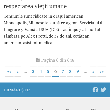
respectarea vieții umane
Tensiunile sunt ridicate în orașul american
Minneapolis, Minnesota, după ce agenții Serviciului de
Imigrare și Vamă al SUA (ICE) l-au împușcat mortal
sâmbătă pe Alex Pretti, de 37 de ani, cetățean
american, asistent medical...
Pagina 6 din 648
««
«
...
3
4
5
6
7
8
9
...
»
»»
URMĂREȘTE: