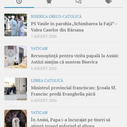
BISERICA GRECO-CATOLICĂ
PS Vasile în parohia „Schimbarea la Față” –
Valea Caselor din Bârsana
7 AUGUST 2026
VATICAN
Recunoștință pentru vizita papală la Assisi:
Astăzi simțim că suntem Biserica
6 AUGUST 2026
LUMEA CATOLICĂ
Ministrul provincial franciscan: Școala Sf.
Francisc predă Evanghelia păcii
6 AUGUST 2026
VATICAN
În Assisi, Papa i-a încurajat pe tineri să
atingă trupul suferind al altora