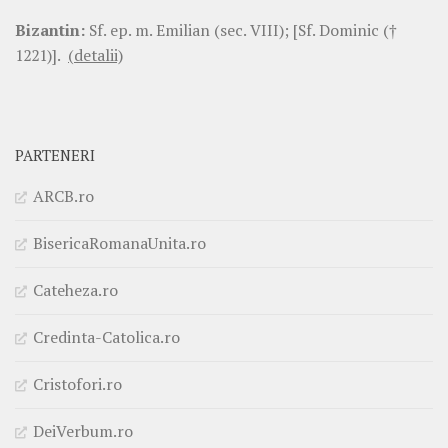
Bizantin:
Sf. ep. m. Emilian (sec. VIII); [Sf. Dominic (†
1221)].
(detalii)
PARTENERI
ARCB.ro
BisericaRomanaUnita.ro
Cateheza.ro
Credinta-Catolica.ro
Cristofori.ro
DeiVerbum.ro