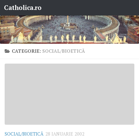
Catholica.ro
Skip to content
CATEGORIE:
SOCIAL/BIOETICĂ
SOCIAL/BIOETICĂ
28 IANUARIE 2002