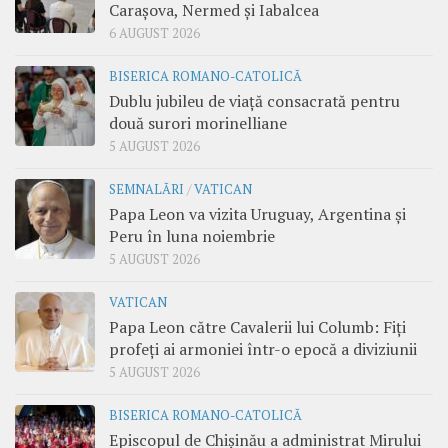
Carașova, Nermed și Iabalcea
6 AUGUST 2026
BISERICA ROMANO-CATOLICĂ
Dublu jubileu de viață consacrată pentru
două surori morinelliane
5 AUGUST 2026
SEMNALĂRI
/
VATICAN
Papa Leon va vizita Uruguay, Argentina și
Peru în luna noiembrie
5 AUGUST 2026
VATICAN
Papa Leon către Cavalerii lui Columb: Fiți
profeți ai armoniei într-o epocă a diviziunii
5 AUGUST 2026
BISERICA ROMANO-CATOLICĂ
Episcopul de Chișinău a administrat Mirului