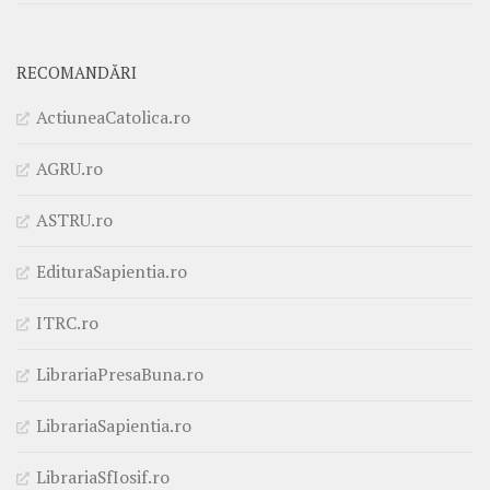
RECOMANDĂRI
ActiuneaCatolica.ro
AGRU.ro
ASTRU.ro
EdituraSapientia.ro
ITRC.ro
LibrariaPresaBuna.ro
LibrariaSapientia.ro
LibrariaSfIosif.ro