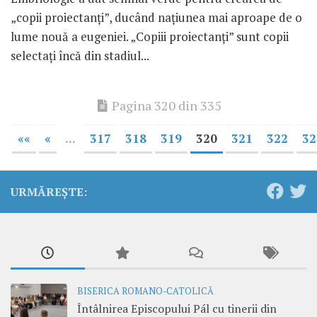
„copii proiectanţi”, ducând naţiunea mai aproape de o
lume nouă a eugeniei. „Copiii proiectanţi” sunt copii
selectaţi încă din stadiul...
Pagina 320 din 335
««
«
...
317
318
319
320
321
322
32
URMĂREȘTE:
BISERICA ROMANO-CATOLICĂ
Întâlnirea Episcopului Pál cu tinerii din