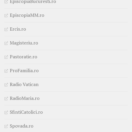
EpiscopiaBucuresti.ro
EpiscopiaMM.ro
Ercis.ro
Magisteriu.ro
Pastoratie.ro
ProFamilia.ro
Radio Vatican
RadioMaria.ro
SfintiCatolici.ro
Spovada.ro