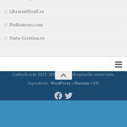
LibrariaSfIosif.ro
PioRomeno.com
Viata-Crestina.ro
Catholica © 2021-2026. Toate drepturile rezervate.
Ingrediente:
WordPress
+
Hueman
+ KN.