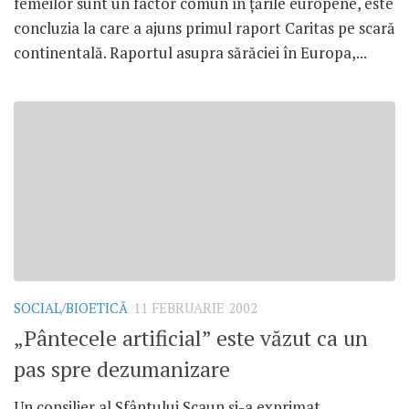
femeilor sunt un factor comun în ţările europene, este
concluzia la care a ajuns primul raport Caritas pe scară
continentală. Raportul asupra sărăciei în Europa,...
SOCIAL/BIOETICĂ
11 FEBRUARIE 2002
„Pântecele artificial” este văzut ca un
pas spre dezumanizare
Un consilier al Sfântului Scaun şi-a exprimat