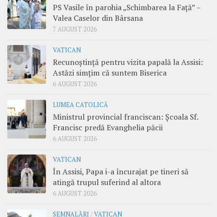
PS Vasile în parohia „Schimbarea la Față” –
Valea Caselor din Bârsana
7 AUGUST 2026
VATICAN
Recunoștință pentru vizita papală la Assisi:
Astăzi simțim că suntem Biserica
6 AUGUST 2026
LUMEA CATOLICĂ
Ministrul provincial franciscan: Școala Sf.
Francisc predă Evanghelia păcii
6 AUGUST 2026
VATICAN
În Assisi, Papa i-a încurajat pe tineri să
atingă trupul suferind al altora
6 AUGUST 2026
SEMNALĂRI
/
VATICAN