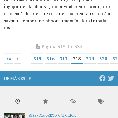
îngrijorarea la aflarea ştirii privind crearea unui „uter
artificial”, despre care cei care l-au creat au spus că a
susţinut temporar embrioni umani în afara trupului
unei...
Pagina 318 din 335
««
«
...
315
316
317
318
319
320
32
URMĂREȘTE:
BISERICA GRECO-CATOLICĂ