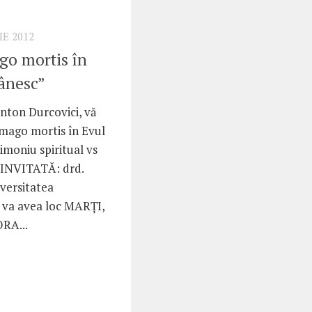
IE 2012
go mortis în
ânesc”
nton Durcovici, vă
„Imago mortis în Evul
moniu spiritual vs
 INVITATĂ: drd.
versitatea
a va avea loc MARŢI,
RA...