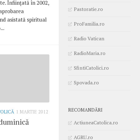
te. Înfiinţată în 2002,
Pastoratie.ro
 aprobarea
ind asistată spiritual
ProFamilia.ro
..
Radio Vatican
RadioMaria.ro
SfintiCatolici.ro
Spovada.ro
RECOMANDĂRI
TOLICĂ
1 MARTIE 2012
 duminică
ActiuneaCatolica.ro
AGRU.ro