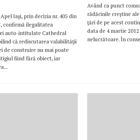
Având ca punct comun
rădăcinile creştine al
Apel Iaşi, prin decizia nr. 405 din
ţări de pe acest conti
, confirmă ilegalitatea
data de 4 martie 2012 
ei auto-intitulate Cathedral
nelucrătoare. În conse
ilind că rediscutarea valabilităţii
ei de construire nu mai poate
itigiul fiind fără obiect, iar
a...