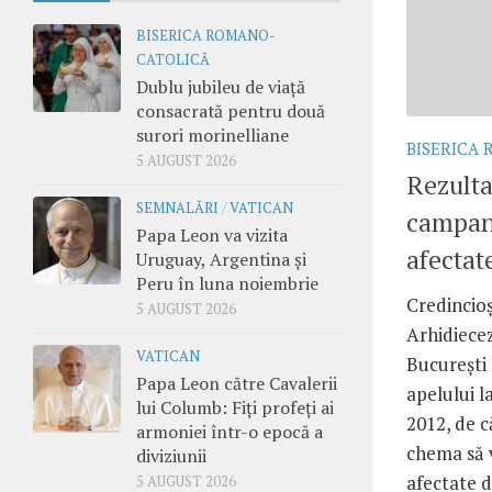
BISERICA ROMANO-
CATOLICĂ
Dublu jubileu de viață
consacrată pentru două
surori morinelliane
BISERICA
5 AUGUST 2026
Rezulta
SEMNALĂRI
/
VATICAN
campan
Papa Leon va vizita
afectat
Uruguay, Argentina și
Peru în luna noiembrie
Credincioşi
5 AUGUST 2026
Arhidiece
VATICAN
Bucureşti
Papa Leon către Cavalerii
apelului l
lui Columb: Fiți profeți ai
2012, de c
armoniei într-o epocă a
chema să v
diviziunii
afectate de
5 AUGUST 2026