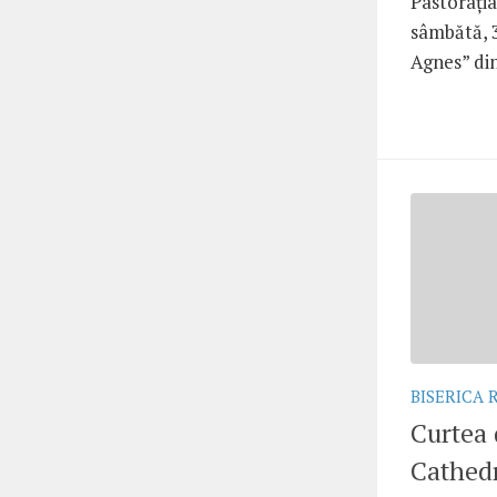
Pastoraţia
sâmbătă, 3
Agnes” din
BISERICA
Curtea 
Cathedr