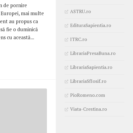
 de pornire
ASTRU.ro
e Europei, mai multe
nent au propus ca
EdituraSapientia.ro
să fie o duminică
ns cu această...
ITRC.ro
LibrariaPresaBuna.ro
LibrariaSapientia.ro
LibrariaSfIosif.ro
PioRomeno.com
Viata-Crestina.ro