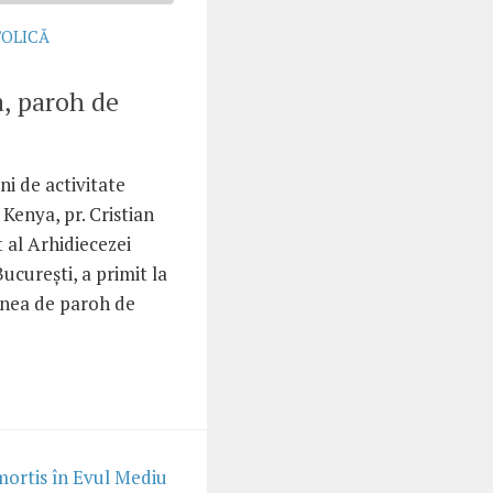
TOLICĂ
a, paroh de
i de activitate
Kenya, pr. Cristian
t al Arhidiecezei
cureşti, a primit la
unea de paroh de