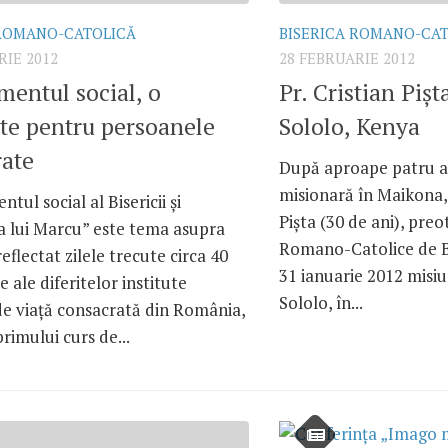
 ROMANO-CATOLICĂ
BISERICA ROMANO-CA
RIE 2012
28 FEBRUARIE 2012
entul social, o
Pr. Cristian Pişt
ate pentru persoanele
Sololo, Kenya
rate
După aproape patru an
misionară în Maikona, 
tul social al Bisericii şi
Pişta (30 de ani), preo
a lui Marcu” este tema asupra
Romano-Catolice de Bu
reflectat zilele trecute circa 40
31 ianuarie 2012 misi
ale diferitelor institute
Sololo, în...
de viaţă consacrată din România,
primului curs de...