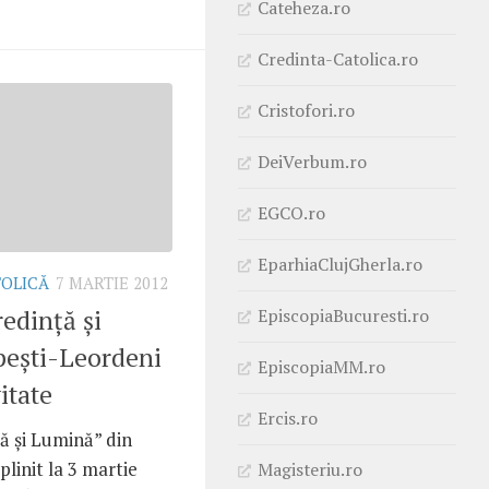
Cateheza.ro
Credinta-Catolica.ro
Cristofori.ro
DeiVerbum.ro
EGCO.ro
EparhiaClujGherla.ro
TOLICĂ
7 MARTIE 2012
edinţă şi
EpiscopiaBucuresti.ro
peşti-Leordeni
EpiscopiaMM.ro
itate
Ercis.ro
ă şi Lumină” din
linit la 3 martie
Magisteriu.ro