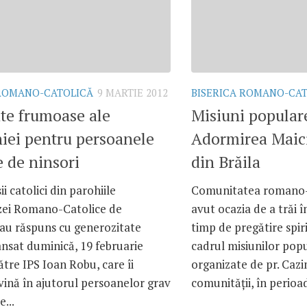
 ROMANO-CATOLICĂ
9 MARTIE 2012
BISERICA ROMANO-CA
te frumoase ale
Misiuni popular
iei pentru persoanele
Adormirea Maic
e de ninsori
din Brăila
i catolici din parohiile
Comunitatea romano-c
zei Romano-Catolice de
avut ocazia de a trăi 
 au răspuns cu generozitate
timp de pregătire spiri
ansat duminică, 19 februarie
cadrul misiunilor pop
ătre IPS Ioan Robu, care îi
organizate de pr. Caz
ină în ajutorul persoanelor grav
comunităţii, în perioad
...