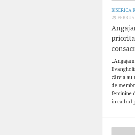
BISERICA
29 FEBRUA
Angajam
priorit
consac
„Angajamen
Evangheli
căreia au 
de membre 
feminine 
în cadrul 