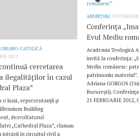
ANUNŢURI
19 FEBRUAR
Conferinţa „Ima
Evul Mediu rom
 ROMANO-CATOLICĂ
Academia Teologică A
RIE 2012
invită la conferinţa: 
continuă cercetarea
Mediu românesc: patri
patrimoniu material”.
 ilegalităţilor în cazul
Adriana GORGOS (Uni
ral Plaza”
Bucureşti). Conferinţ
21 FEBRUARIE 2012, O
 o lună, reprezentanţii şi
illennium Building
nt, dezvoltatorul
latei „Cathedral Plaza”, clamau
 intrării în circuitul civil a