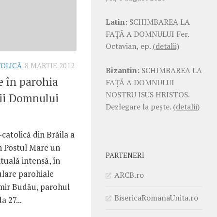
Latin:
SCHIMBAREA LA
FAŢĂ A DOMNULUI Fer.
Octavian, ep.
(detalii)
TOLICĂ
8 MARTIE 2012
Bizantin:
SCHIMBAREA LA
e în parohia
FAŢĂ A DOMNULUI
NOSTRU ISUS HRISTOS.
ii Domnului
Dezlegare la pește.
(detalii)
atolică din Brăila a
în Postul Mare un
PARTENERI
tuală intensă, în
ulare parohiale
ARCB.ro
imir Budău, parohul
BisericaRomanaUnita.ro
a 27...