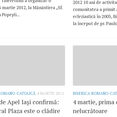
 Tineretului a organizat-o
2012 10 ani de activita
 martie 2012, la Mănăstirea „Sf.
comunitatea a primit
 Popeşti...
ecleziastică în 2003, fi
la început de pr. Paulo.
 ROMANO-CATOLICĂ
4 MARTIE 2012
BISERICA ROMANO-CA
de Apel Iaşi confirmă:
4 martie, prima
al Plaza este o clădire
nelucrătoare