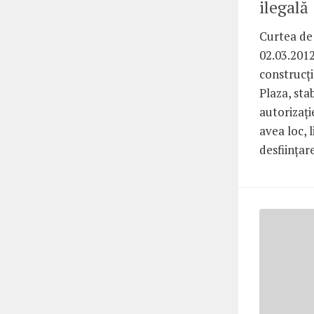
ilegală
Curtea de 
02.03.2012
construcţi
Plaza, stab
autorizaţi
avea loc, l
desfiinţare