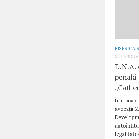
BISERICA
22 FEBRUA
D.N.A. 
penală a
„Cathed
În urmă cu
avocaţii M
Developme
autointitu
legalitatea