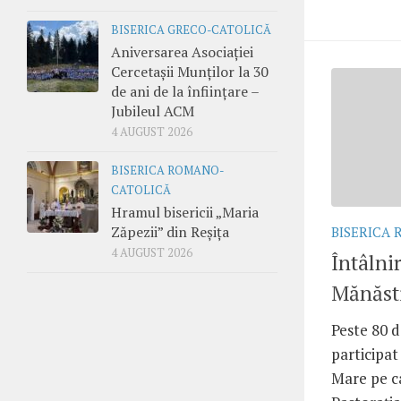
BISERICA GRECO-CATOLICĂ
Aniversarea Asociației
Cercetașii Munților la 30
de ani de la înființare –
Jubileul ACM
4 AUGUST 2026
BISERICA ROMANO-
CATOLICĂ
Hramul bisericii „Maria
Zăpezii” din Reșița
BISERICA
4 AUGUST 2026
Întâlnir
Mănăsti
Peste 80 d
participat
Mare pe c