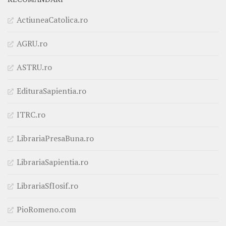
ActiuneaCatolica.ro
AGRU.ro
ASTRU.ro
EdituraSapientia.ro
ITRC.ro
LibrariaPresaBuna.ro
LibrariaSapientia.ro
LibrariaSfIosif.ro
PioRomeno.com