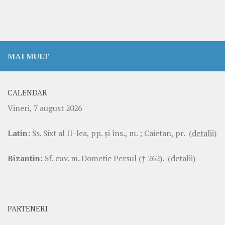
MAI MULT
CALENDAR
Vineri, 7 august 2026
Latin:
Ss. Sixt al II-lea, pp. şi îns., m. ; Caietan, pr.
(detalii)
Bizantin:
Sf. cuv. m. Dometie Persul († 262).
(detalii)
PARTENERI