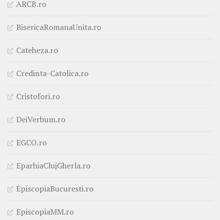
ARCB.ro
BisericaRomanaUnita.ro
Cateheza.ro
Credinta-Catolica.ro
Cristofori.ro
DeiVerbum.ro
EGCO.ro
EparhiaClujGherla.ro
EpiscopiaBucuresti.ro
EpiscopiaMM.ro