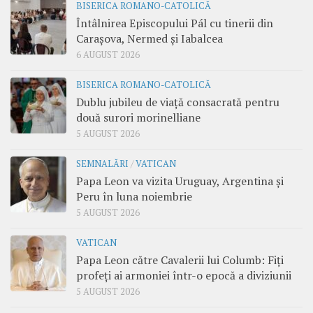
BISERICA ROMANO-CATOLICĂ
Întâlnirea Episcopului Pál cu tinerii din
Carașova, Nermed și Iabalcea
6 AUGUST 2026
BISERICA ROMANO-CATOLICĂ
Dublu jubileu de viață consacrată pentru
două surori morinelliane
5 AUGUST 2026
SEMNALĂRI
/
VATICAN
Papa Leon va vizita Uruguay, Argentina și
Peru în luna noiembrie
5 AUGUST 2026
VATICAN
Papa Leon către Cavalerii lui Columb: Fiți
profeți ai armoniei într-o epocă a diviziunii
5 AUGUST 2026