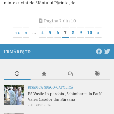
minte cuvintele Sfântului Părinte, de...
Pagina 7 din 10
««
«
...
4
5
6
7
8
9
10
»
URMĂREȘTE:
BISERICA GRECO-CATOLICĂ
PS Vasile în parohia „Schimbarea la Față” –
Valea Caselor din Bârsana
7 AUGUST 2026