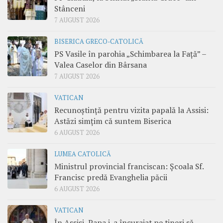
Stânceni
7 AUGUST 2026
BISERICA GRECO-CATOLICĂ
PS Vasile în parohia „Schimbarea la Față” –
Valea Caselor din Bârsana
7 AUGUST 2026
VATICAN
Recunoștință pentru vizita papală la Assisi:
Astăzi simțim că suntem Biserica
6 AUGUST 2026
LUMEA CATOLICĂ
Ministrul provincial franciscan: Școala Sf.
Francisc predă Evanghelia păcii
6 AUGUST 2026
VATICAN
În Assisi, Papa i-a încurajat pe tineri să