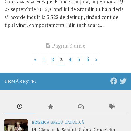
Cu ocazia vizitei Papei Francisc în țară, în perioada 19-
22 septembrie 2015, Consiliul de Stat din Cuba a decis
să acorde indult la 3.522 de deținuți, ținând cont de
tipul vinei, comportamentul din închisoare...
Pagina 3 din 6
«
1
2
3
4
5
6
»
URMĂREȘTE:
BISERICA GRECO-CATOLICĂ
PF Claudiu, la Schitul „Sfânta Cruce” din