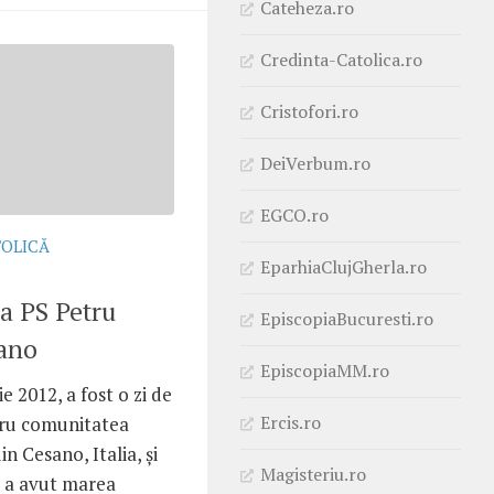
Cateheza.ro
Credinta-Catolica.ro
Cristofori.ro
DeiVerbum.ro
EGCO.ro
TOLICĂ
EparhiaClujGherla.ro
 a PS Petru
EpiscopiaBucuresti.ro
sano
EpiscopiaMM.ro
 2012, a fost o zi de
Ercis.ro
ru comunitatea
n Cesano, Italia, şi
Magisteriu.ro
e a avut marea