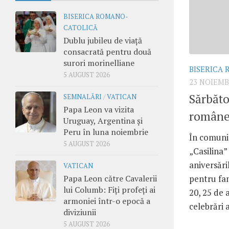
BISERICA ROMANO-
CATOLICĂ
Dublu jubileu de viață
consacrată pentru două
surori morinelliane
BISERICA
5 AUGUST 2026
23 NOIEMB
Sărbăto
SEMNALĂRI
/
VATICAN
Papa Leon va vizita
române
Uruguay, Argentina și
Peru în luna noiembrie
În comunit
5 AUGUST 2026
„Casilina”
aniversări
VATICAN
Papa Leon către Cavalerii
pentru fami
lui Columb: Fiți profeți ai
20, 25 de 
armoniei într-o epocă a
celebrări a
diviziunii
5 AUGUST 2026