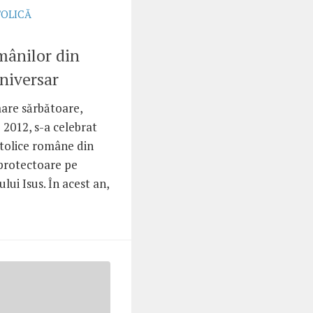
TOLICĂ
mânilor din
niversar
are sărbătoare,
 2012, s-a celebrat
tolice române din
 protectoare pe
lui Isus. În acest an,