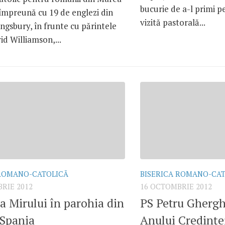
bucurie de a-l primi p
 împreună cu 19 de englezi din
vizită pastorală...
ngsbury, în frunte cu părintele
d Williamson,...
 ROMANO-CATOLICĂ
BISERICA ROMANO-CA
RIE 2012
16 OCTOMBRIE 2012
a Mirului în parohia din
PS Petru Ghergh
 Spania
Anului Credinţe