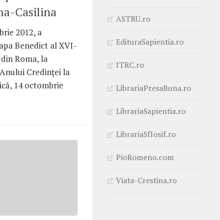
ma-Casilina
ASTRU.ro
brie 2012, a
EdituraSapientia.ro
Papa Benedict al XVI-
o din Roma, la
ITRC.ro
 Anului Credinţei la
ică, 14 octombrie
LibrariaPresaBuna.ro
LibrariaSapientia.ro
LibrariaSfIosif.ro
PioRomeno.com
Viata-Crestina.ro