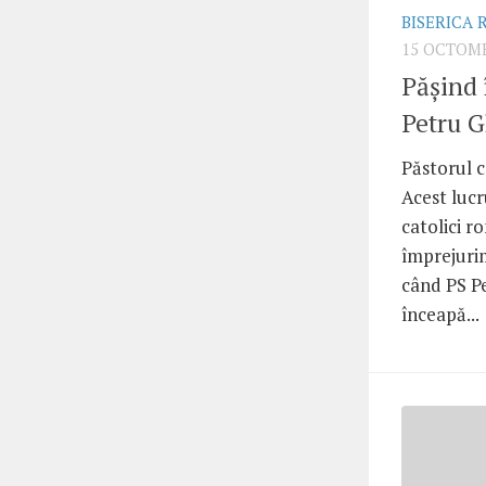
BISERICA
15 OCTOMB
Păşind 
Petru 
Păstorul c
Acest lucru
catolici ro
împrejuri
când PS Pe
înceapă...