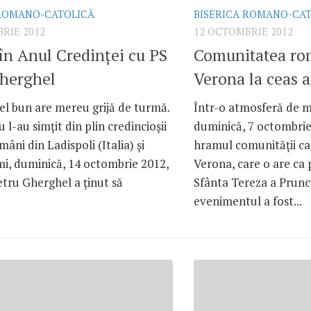
 ROMANO-CATOLICĂ
BISERICA ROMANO-CA
RIE 2012
12 OCTOMBRIE 2012
în Anul Credinţei cu PS
Comunitatea ro
Gherghel
Verona la ceas a
el bun are mereu grijă de turmă.
Într-o atmosferă de m
 l-au simţit din plin credincioşii
duminică, 7 octombrie
mâni din Ladispoli (Italia) şi
hramul comunităţii ca
mi, duminică, 14 octombrie 2012,
Verona, care o are ca
tru Gherghel a ţinut să
Sfânta Tereza a Pruncu
evenimentul a fost...