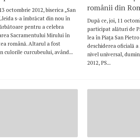
românii din Ro
13 octombrie 2012, biserica „San
Lleida s-a îmbrăcat din nou în
După ce, joi, 11 octom
sărbătoare pentru a celebra
participat alături de 
area Sacramentului Mirului în
lea în Piaţa San Pietr
ea română. Altarul a fost
deschiderea oficială a
n culorile curcubeului, având...
nivel universal, dumin
2012, PS...