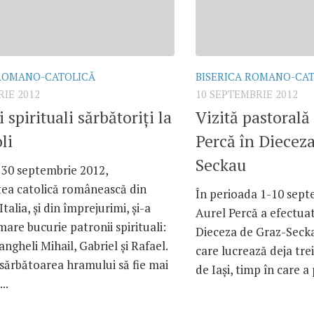
 ROMANO-CATOLICĂ
BISERICA ROMANO-CA
IE 2012
10 SEPTEMBRIE 2012
 spirituali sărbătoriţi la
Vizită pastorală
li
Percă în Diecez
Seckau
 30 septembrie 2012,
ea catolică românească din
În perioada 1-10 sept
Italia, şi din împrejurimi, şi-a
Aurel Percă a efectuat
 mare bucurie patronii spirituali:
Dieceza de Graz-Secka
angheli Mihail, Gabriel şi Rafael.
care lucrează deja tre
sărbătoarea hramului să fie mai
de Iaşi, timp în care a 
..