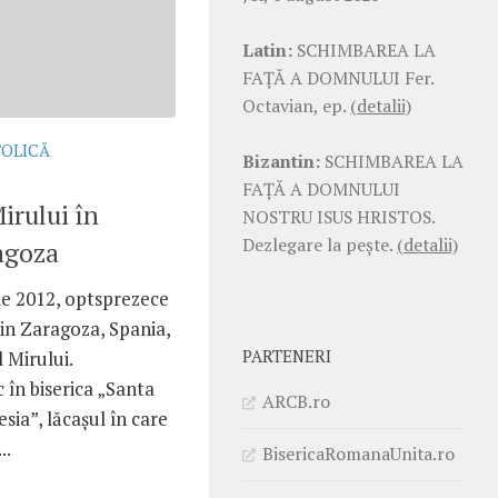
Latin:
SCHIMBAREA LA
FAŢĂ A DOMNULUI Fer.
Octavian, ep.
(detalii)
TOLICĂ
Bizantin:
SCHIMBAREA LA
FAŢĂ A DOMNULUI
irului în
NOSTRU ISUS HRISTOS.
Dezlegare la pește.
(detalii)
agoza
e 2012, optsprezece
din Zaragoza, Spania,
PARTENERI
 Mirului.
 în biserica „Santa
ARCB.ro
sia”, lăcaşul în care
..
BisericaRomanaUnita.ro