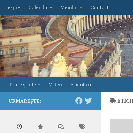
Despre
Calendare
Membri
Contact
Skip to content
Toate ştirile
Video
Anunţuri
ETIC
URMĂREȘTE: