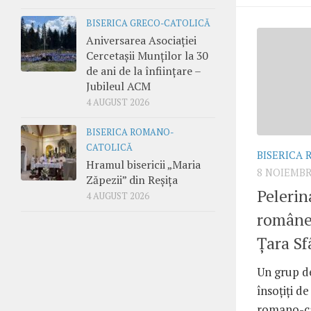
BISERICA GRECO-CATOLICĂ
Aniversarea Asociației
Cercetașii Munților la 30
de ani de la înființare –
Jubileul ACM
4 AUGUST 2026
BISERICA ROMANO-
CATOLICĂ
BISERICA
Hramul bisericii „Maria
8 NOIEMBR
Zăpezii” din Reșița
Pelerin
4 AUGUST 2026
române 
Ţara Sf
Un grup de
însoţiţi d
romano-ca