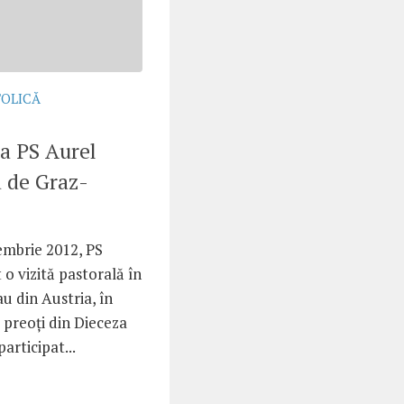
TOLICĂ
 a PS Aurel
a de Graz-
embrie 2012, PS
 o vizită pastorală în
u din Austria, în
i preoţi din Dieceza
participat...