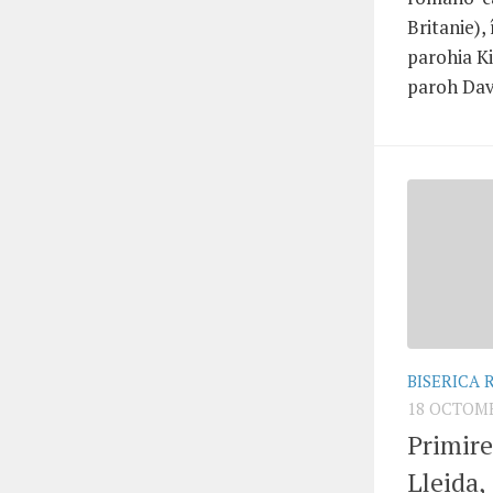
Britanie),
parohia Ki
paroh Davi
BISERICA
18 OCTOMB
Primire
Lleida,