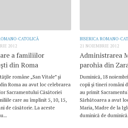
 ROMANO-CATOLICĂ
BISERICA ROMANO-CA
RIE 2012
21 NOIEMBRIE 2012
are a familiilor
Administrarea M
şti din Roma
parohia din Zar
ăţile române „San Vitale” şi
Duminică, 18 noiembri
 din Roma au avut loc celebrarea
copii şi tineri români 
lor Sacramentului Căsătoriei
au primit Sacramentul
liile care au împlinit 5, 10, 15,
Sărbătoarea a avut loc
ani de căsătorie. La aceste
Maria, Madre de la Igle
u...
duminică de duminică.