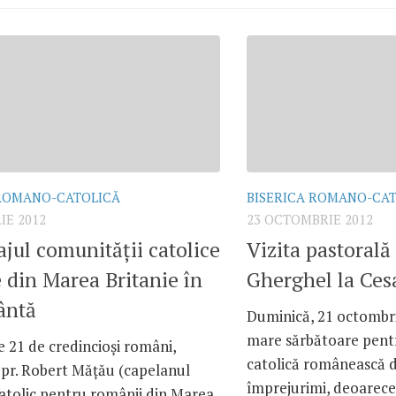
 ROMANO-CATOLICĂ
BISERICA ROMANO-CA
IE 2012
23 OCTOMBRIE 2012
ajul comunităţii catolice
Vizita pastorală
din Marea Britanie în
Gherghel la Ce
ântă
Duminică, 21 octombrie
mare sărbătoare pent
 21 de credincioşi români,
catolică românească di
e pr. Robert Măţău (capelanul
împrejurimi, deoarec
tolic pentru românii din Marea