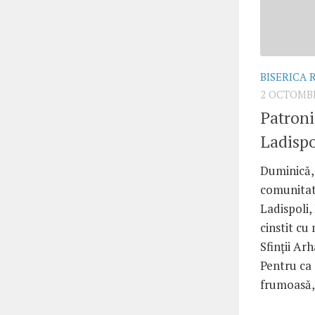
BISERICA
2 OCTOMBR
Patronii
Ladispo
Duminică,
comunitat
Ladispoli, 
cinstit cu
Sfinţii Arh
Pentru ca 
frumoasă,.