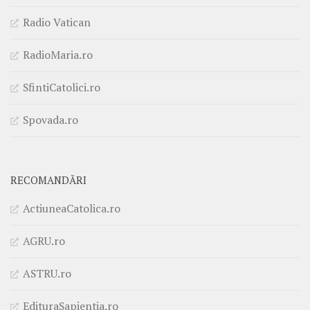
Radio Vatican
RadioMaria.ro
SfintiCatolici.ro
Spovada.ro
RECOMANDĂRI
ActiuneaCatolica.ro
AGRU.ro
ASTRU.ro
EdituraSapientia.ro