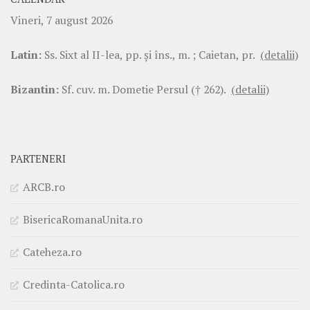
Vineri, 7 august 2026
Latin:
Ss. Sixt al II-lea, pp. şi îns., m. ; Caietan, pr.
(detalii)
Bizantin:
Sf. cuv. m. Dometie Persul († 262).
(detalii)
PARTENERI
ARCB.ro
BisericaRomanaUnita.ro
Cateheza.ro
Credinta-Catolica.ro