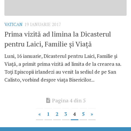
VATICAN
19 IANUARIE 2017
Prima vizită ad limina la Dicasterul
pentru Laici, Familie și Viață
Luni, 16 ianuarie, Dicasterul pentru Laici, Familie și
Viață, a primit prima vizită ad limita de la crearea sa.
Toți Episcopii irlandezi au venit la sediul de pe San
Calisto, vorbind despre viața Bisericilor...
Pagina 4 din 5
«
1
2
3
4
5
»