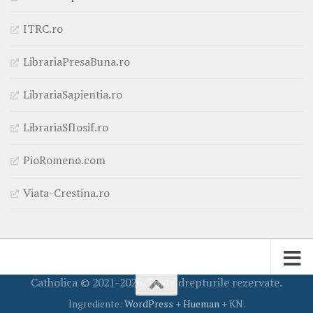
ITRC.ro
LibrariaPresaBuna.ro
LibrariaSapientia.ro
LibrariaSfIosif.ro
PioRomeno.com
Viata-Crestina.ro
Catholica © 2021-2026. Toate drepturile rezervate.
Ingrediente:
WordPress
+
Hueman
+ KN.