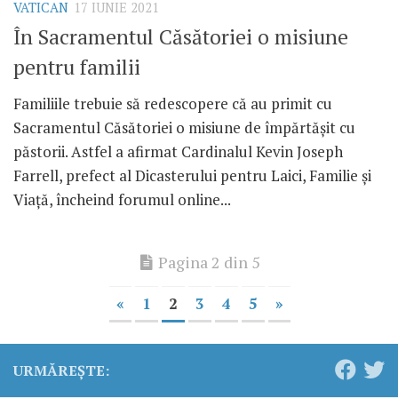
VATICAN
17 IUNIE 2021
În Sacramentul Căsătoriei o misiune
pentru familii
Familiile trebuie să redescopere că au primit cu
Sacramentul Căsătoriei o misiune de împărtășit cu
păstorii. Astfel a afirmat Cardinalul Kevin Joseph
Farrell, prefect al Dicasterului pentru Laici, Familie și
Viață, încheind forumul online...
Pagina 2 din 5
«
1
2
3
4
5
»
URMĂREȘTE: