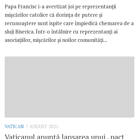
Papa Francisc i-a avertizat joi pe reprezentanții
mișcărilor catolice că dorința de putere și
recunoaștere sunt ispite care împiedică chemarea de a
sluji Biserica. Într-o întâlnire cu reprezentanți ai
asociațiilor, mișcărilor și noilor comunități...
VATICAN
7 AUGUST 2021
Vaticanul anunță lansarea unui „pact