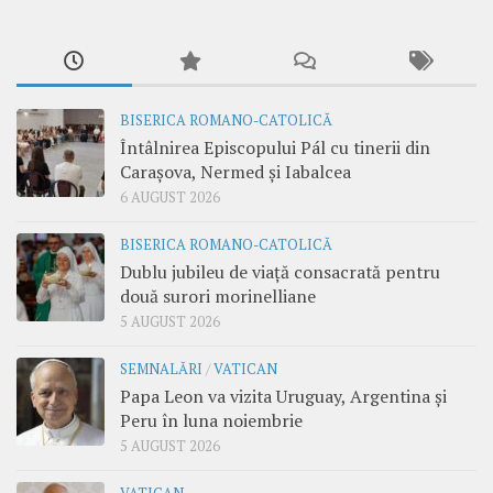
BISERICA ROMANO-CATOLICĂ
Întâlnirea Episcopului Pál cu tinerii din
Carașova, Nermed și Iabalcea
6 AUGUST 2026
BISERICA ROMANO-CATOLICĂ
Dublu jubileu de viață consacrată pentru
două surori morinelliane
5 AUGUST 2026
SEMNALĂRI
/
VATICAN
Papa Leon va vizita Uruguay, Argentina și
Peru în luna noiembrie
5 AUGUST 2026