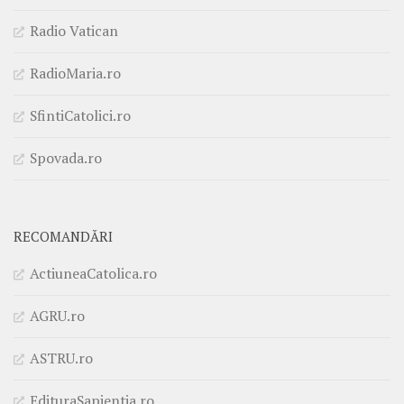
Radio Vatican
RadioMaria.ro
SfintiCatolici.ro
Spovada.ro
RECOMANDĂRI
ActiuneaCatolica.ro
AGRU.ro
ASTRU.ro
EdituraSapientia.ro