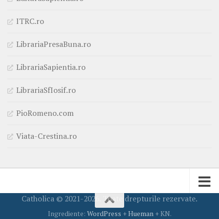
ITRC.ro
LibrariaPresaBuna.ro
LibrariaSapientia.ro
LibrariaSfIosif.ro
PioRomeno.com
Viata-Crestina.ro
Catholica © 2021-2026. Toate drepturile rezervate.
Ingrediente:
WordPress
+
Hueman
+ KN.