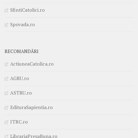
SfintiCatolici.ro
Spovada.ro
RECOMANDĂRI
ActiuneaCatolica.ro
AGRU.ro
ASTRU.ro
EdituraSapientia.ro
ITRC.ro
LibrariaPresaBuna.ro