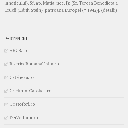
lunaticului). Sf. ap. Matia (sec. I); [Sf. Tereza Benedicta a
Crucii (Edith Stein), patroana Europei († 1942)].
(detalii)
PARTENERI
ARCB.ro
BisericaRomanaUnita.ro
Cateheza.ro
Credinta-Catolica.ro
Cristofori.ro
DeiVerbum.ro