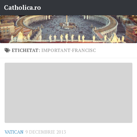
Catholica.ro
Skip to content
ETICHETAT:
IMPORTANT-FRANCISC
VATICAN
9 DECEMBRIE 2013