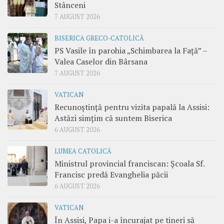
Stânceni
7 AUGUST 2026
BISERICA GRECO-CATOLICĂ
PS Vasile în parohia „Schimbarea la Față” –
Valea Caselor din Bârsana
7 AUGUST 2026
VATICAN
Recunoștință pentru vizita papală la Assisi:
Astăzi simțim că suntem Biserica
6 AUGUST 2026
LUMEA CATOLICĂ
Ministrul provincial franciscan: Școala Sf.
Francisc predă Evanghelia păcii
6 AUGUST 2026
VATICAN
În Assisi, Papa i-a încurajat pe tineri să