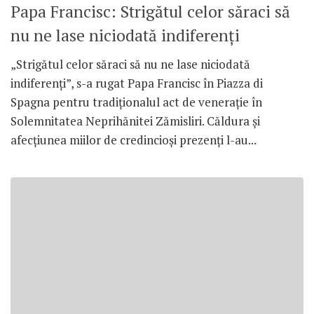
Papa Francisc: Strigătul celor săraci să
nu ne lase niciodată indiferenţi
„Strigătul celor săraci să nu ne lase niciodată
indiferenţi”, s-a rugat Papa Francisc în Piazza di
Spagna pentru tradiţionalul act de veneraţie în
Solemnitatea Neprihănitei Zămisliri. Căldura şi
afecţiunea miilor de credincioşi prezenţi l-au...