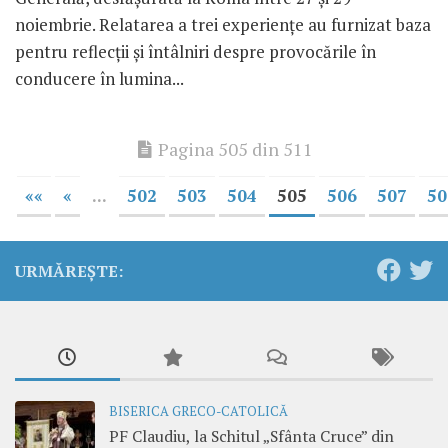
noiembrie. Relatarea a trei experienţe au furnizat baza
pentru reflecţii şi întâlniri despre provocările în
conducere în lumina...
Pagina 505 din 511
««
«
...
502
503
504
505
506
507
50
URMĂREȘTE:
BISERICA GRECO-CATOLICĂ
PF Claudiu, la Schitul „Sfânta Cruce” din