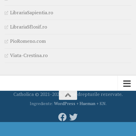
LibrariaSapientia.ro
LibrariaSfIosif.ro
PioRomeno.com
Viata-Crestina.ro
Catholica © 2021-2026. Toate drepturile rezervate.
Ingrediente:
WordPress
+
Hueman
+ KN.