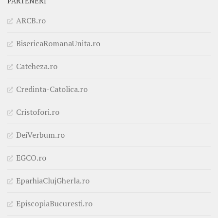
PARTENERI
ARCB.ro
BisericaRomanaUnita.ro
Cateheza.ro
Credinta-Catolica.ro
Cristofori.ro
DeiVerbum.ro
EGCO.ro
EparhiaClujGherla.ro
EpiscopiaBucuresti.ro