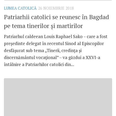
LUMEA CATOLICĂ
26 NOIEMBRIE 2018
Patriarhii catolici se reunesc în Bagdad
pe tema tinerilor și martirilor
Patriarhul caldeean Louis Raphael Sako – care a fost
președinte delegat în recentul Sinod al Episcopilor
desfășurat sub tema „Tinerii, credința și
discernământul vocațional” – va găzdui a XXVI-a
întâlnire a Patriarhilor catolici din...