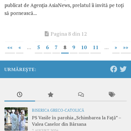
publicat de Agenția AsiaNews, prelatul îi invită pe toți
să pornească...
Pagina 8 din 12
««
«
...
5
6
7
8
9
10
11
...
»
»»
URMĂREȘTE:
BISERICA GRECO-CATOLICĂ
PS Vasile în parohia „Schimbarea la Față” –
Valea Caselor din Bârsana
7 AUGUST 2026