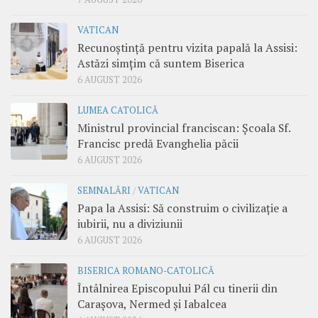
VATICAN
Recunoștință pentru vizita papală la Assisi:
Astăzi simțim că suntem Biserica
6 AUGUST 2026
LUMEA CATOLICĂ
Ministrul provincial franciscan: Școala Sf.
Francisc predă Evanghelia păcii
6 AUGUST 2026
SEMNALĂRI
/
VATICAN
Papa la Assisi: Să construim o civilizație a
iubirii, nu a diviziunii
6 AUGUST 2026
BISERICA ROMANO-CATOLICĂ
Întâlnirea Episcopului Pál cu tinerii din
Carașova, Nermed și Iabalcea