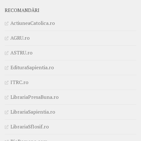
RECOMANDĂRI
ActiuneaCatolica.ro
AGRU.ro
ASTRU.ro
EdituraSapientia.ro
ITRC.ro
LibrariaPresaBuna.ro
LibrariaSapientia.ro
LibrariaSfIosif.ro