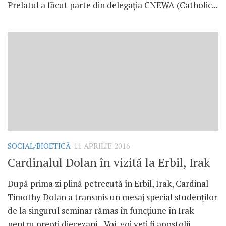
Prelatul a făcut parte din delegația CNEWA (Catholic...
SOCIAL/BIOETICĂ
11 APRILIE 2016
Cardinalul Dolan în vizită la Erbil, Irak
După prima zi plină petrecută în Erbil, Irak, Cardinal
Timothy Dolan a transmis un mesaj special studenților
de la singurul seminar rămas în funcțiune în Irak
pentru preoți diecezani. „Voi, voi veți fi apostolii....