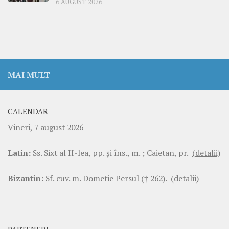
6 AUGUST 2026
MAI MULT
CALENDAR
Vineri, 7 august 2026
Latin:
Ss. Sixt al II-lea, pp. şi îns., m. ; Caietan, pr.
(detalii)
Bizantin:
Sf. cuv. m. Dometie Persul († 262).
(detalii)