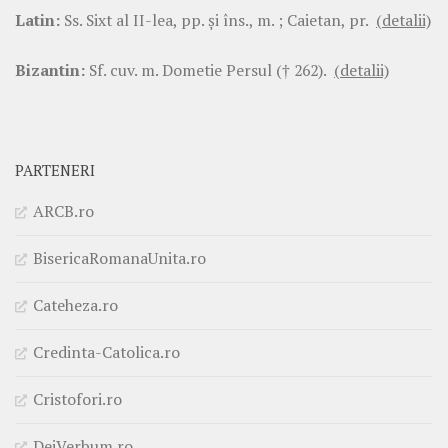
Latin:
Ss. Sixt al II-lea, pp. şi îns., m. ; Caietan, pr.
(detalii)
Bizantin:
Sf. cuv. m. Dometie Persul († 262).
(detalii)
PARTENERI
ARCB.ro
BisericaRomanaUnita.ro
Cateheza.ro
Credinta-Catolica.ro
Cristofori.ro
DeiVerbum.ro