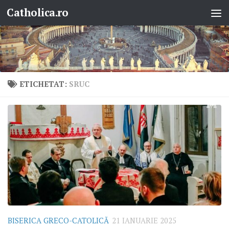
Catholica.ro
Skip to content
ETICHETAT:
SRUC
BISERICA GRECO-CATOLICĂ
21 IANUARIE 2025