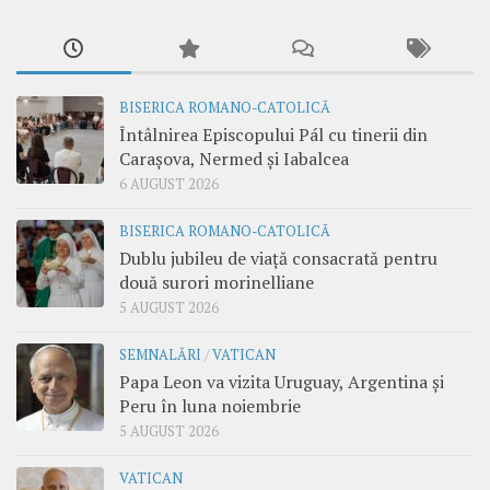
BISERICA ROMANO-CATOLICĂ
Întâlnirea Episcopului Pál cu tinerii din
Carașova, Nermed și Iabalcea
6 AUGUST 2026
BISERICA ROMANO-CATOLICĂ
Dublu jubileu de viață consacrată pentru
două surori morinelliane
5 AUGUST 2026
SEMNALĂRI
/
VATICAN
Papa Leon va vizita Uruguay, Argentina și
Peru în luna noiembrie
5 AUGUST 2026
VATICAN