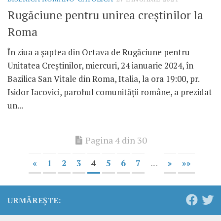
Rugăciune pentru unirea creștinilor la
Roma
În ziua a șaptea din Octava de Rugăciune pentru
Unitatea Creștinilor, miercuri, 24 ianuarie 2024, în
Bazilica San Vitale din Roma, Italia, la ora 19:00, pr.
Isidor Iacovici, parohul comunității române, a prezidat
un...
Pagina 4 din 30
«
1
2
3
4
5
6
7
...
»
»»
URMĂREȘTE: