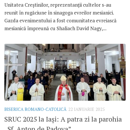
Unitatea Creștinilor, reprezentanții cultelor s-au
reunit în rugăciune în sinagoga evreilor mesianici.
Gazda evenimentului a fost comunitatea evreiască
mesianică împreună cu Shaliach David Nagy,...
BISERICA ROMANO-CATOLICĂ
22 IANUARIE 2025
SRUC 2025 la Iași: A patra zi la parohia
„Sf. Anton de Padova”