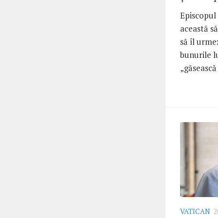
Episcopul 
această s
să îl urm
bunurile l
„găsească 
VATICAN
2