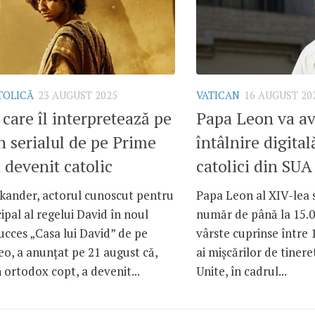
TOLICĂ
23 AUGUST 2025
VATICAN
16 AUGUST 20
 care îl interpretează pe
Papa Leon va a
n serialul de pe Prime
întâlnire digital
 devenit catolic
catolici din SUA
skander, actorul cunoscut pentru
Papa Leon al XIV-lea 
cipal al regelui David în noul
număr de până la 15.0
succes „Casa lui David” de pe
vârste cuprinse între 
o, a anunțat pe 21 august că,
ai mișcărilor de tinere
n ortodox copt, a devenit...
Unite, în cadrul...