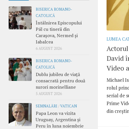
BISERICA ROMANO-
CATOLICĂ
Întâlnirea Episcopului
Pál cu tinerii din
Carașova, Nermed și
LUMEA CA
Iabalcea
Actorul
6 AUGUST 2026
David î
BISERICA ROMANO-
Video a
CATOLICĂ
Dublu jubileu de viață
Michael I
consacrată pentru două
surori morinelliane
rolul prin
5 AUGUST 2026
serial de 
Prime Vide
SEMNALĂRI
/
VATICAN
din crești
Papa Leon va vizita
Uruguay, Argentina și
Peru în luna noiembrie