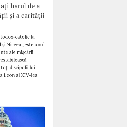
ați harul de a
ii și a carității
todox-catolic la
și Niceea „este unul
nte ale mișcării
estabilească
oți discipolii lui
pa Leon al XIV-lea