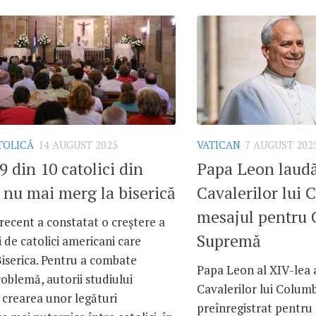
TOLICĂ
14 AUGUST 2025
VATICAN
7 AUGUST 202
9 din 10 catolici din
Papa Leon laudă
 nu mai merg la biserică
Cavalerilor lui 
mesajul pentru 
recent a constatat o creștere a
Supremă
de catolici americani care
iserica. Pentru a combate
Papa Leon al XIV-lea a
oblemă, autorii studiului
Cavalerilor lui Colum
 crearea unor legături
preînregistrat pentru