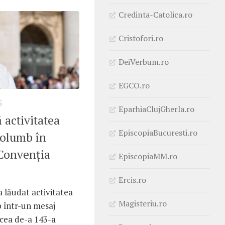
Credinta-Catolica.ro
Cristofori.ro
DeiVerbum.ro
EGCO.ro
5
EparhiaClujGherla.ro
 activitatea
EpiscopiaBucuresti.ro
Columb în
Convenția
EpiscopiaMM.ro
Ercis.ro
 lăudat activitatea
Magisteriu.ro
b într-un mesaj
 cea de-a 143-a