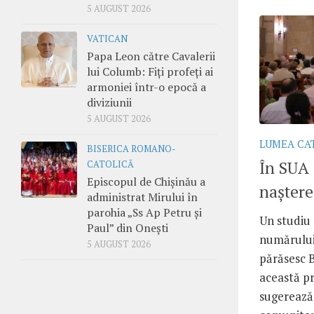
5 AUGUST 2026
VATICAN
Papa Leon către Cavalerii
lui Columb: Fiți profeți ai
armoniei într-o epocă a
diviziunii
5 AUGUST 2026
LUMEA CA
BISERICA ROMANO-
În SUA 
CATOLICĂ
Episcopul de Chișinău a
naștere
administrat Mirului în
parohia „Ss Ap Petru și
Un studiu 
Paul” din Onești
numărului 
5 AUGUST 2026
părăsesc B
această pr
sugerează