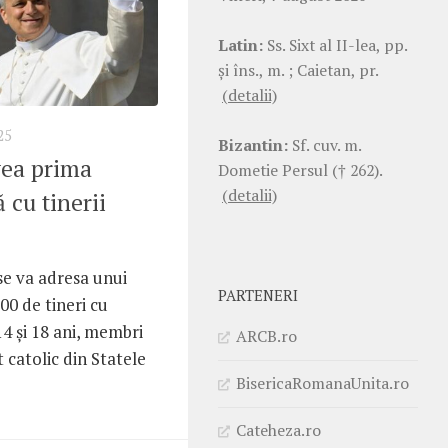
Latin:
Ss. Sixt al II-lea, pp.
şi îns., m. ; Caietan, pr.
(detalii)
25
Bizantin:
Sf. cuv. m.
vea prima
Dometie Persul († 262).
(detalii)
ă cu tinerii
se va adresa unui
PARTENERI
00 de tineri cu
14 și 18 ani, membri
ARCB.ro
t catolic din Statele
BisericaRomanaUnita.ro
Cateheza.ro