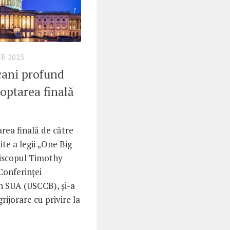
IE 2025
cani profund
doptarea finală
rea finală de către
te a legii „One Big
piscopul Timothy
Conferinței
in SUA (USCCB), și-a
ijorare cu privire la