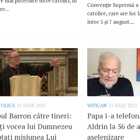
 mai puternice între catolici, în
Convenție Supremă a o
re...
catolice, care are loc 
între 5 și 7 august....
TOLICĂ
31 IULIE 2025
VATICAN
21 IULIE 2025
ul Barron către tineri:
Papa i-a telefon
ți vocea lui Dumnezeu
Aldrin la 56 de a
ptați misiunea Lui
aselenizare