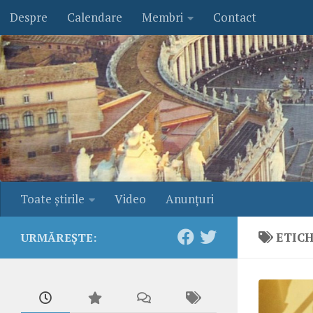
Despre
Calendare
Membri
Contact
Skip to content
Toate ştirile
Video
Anunţuri
ETIC
URMĂREȘTE: