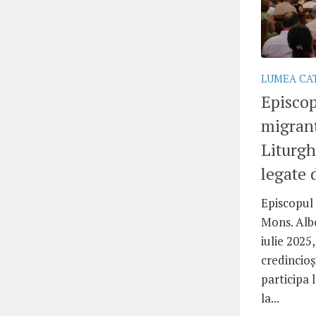
LUMEA CA
Episcop
migranț
Liturgh
legate 
Episcopul 
Mons. Albe
iulie 2025,
credincioș
participa 
la...