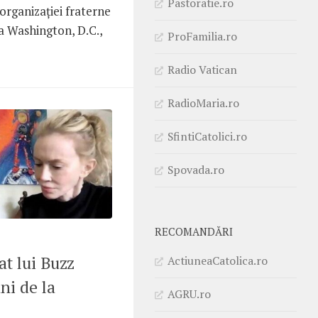
Pastoratie.ro
rganizației fraterne
la Washington, D.C.,
ProFamilia.ro
Radio Vatican
RadioMaria.ro
SfintiCatolici.ro
Spovada.ro
RECOMANDĂRI
at lui Buzz
ActiuneaCatolica.ro
ni de la
AGRU.ro