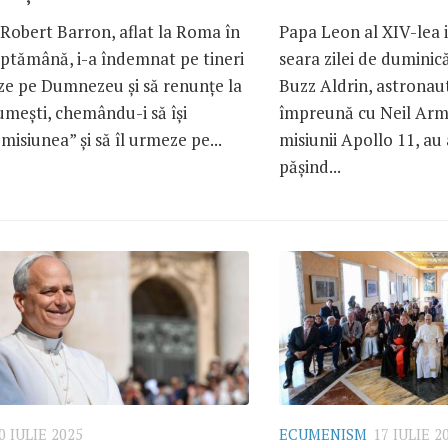
Robert Barron, aflat la Roma în
Papa Leon al XIV-lea i
ăptămână, i-a îndemnat pe tineri
seara zilei de duminică,
eze pe Dumnezeu și să renunțe la
Buzz Aldrin, astronau
umești, chemându-i să își
împreună cu Neil Arm
misiunea” și să îl urmeze pe...
misiunii Apollo 11, au 
pășind...
0 IULIE 2025
ECUMENISM
17 IULIE 2