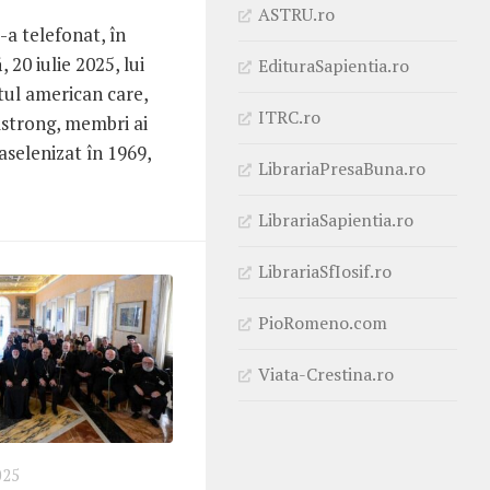
ASTRU.ro
-a telefonat, în
 20 iulie 2025, lui
EdituraSapientia.ro
tul american care,
ITRC.ro
strong, membri ai
aselenizat în 1969,
LibrariaPresaBuna.ro
LibrariaSapientia.ro
LibrariaSfIosif.ro
PioRomeno.com
Viata-Crestina.ro
025