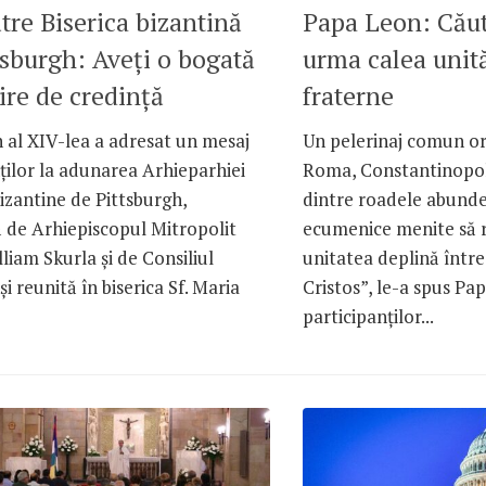
tre Biserica bizantină
Papa Leon: Căut
tsburgh: Aveți o bogată
urma calea unităț
re de credință
fraterne
 al XIV-lea a adresat un mesaj
Un pelerinaj comun or
ților la adunarea Arhieparhiei
Roma, Constantinopol 
izantine de Pittsburgh,
dintre roadele abunde
 de Arhiepiscopul Mitropolit
ecumenice menite să r
liam Skurla și de Consiliul
unitatea deplină între t
și reunită în biserica Sf. Maria
Cristos”, le-a spus Pa
participanților...