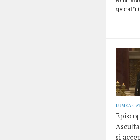
comunitare
special înt
LUMEA CA
Episcop
Asculta
și acce