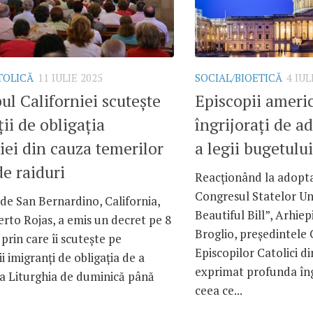
TOLICĂ
11 IULIE 2025
SOCIAL/BIOETICĂ
4 IUL
ul Californiei scutește
Episcopii ameri
ii de obligația
îngrijorați de a
iei din cauza temerilor
a legii bugetului
de raiduri
Reacționând la adopta
Congresul Statelor Uni
de San Bernardino, California,
Beautiful Bill”, Arhie
rto Rojas, a emis un decret pe 8
Broglio, președintele 
 prin care îi scutește pe
Episcopilor Catolici d
ii imigranți de obligația de a
exprimat profunda îngr
la Liturghia de duminică până
ceea ce...