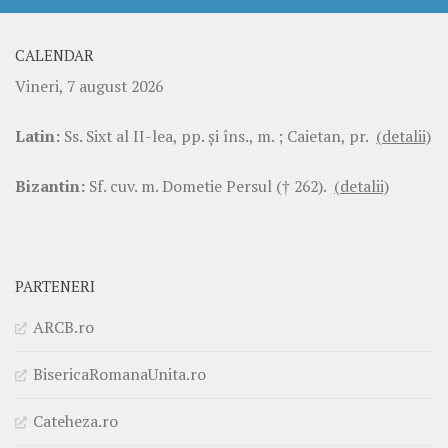
CALENDAR
Vineri, 7 august 2026
Latin:
Ss. Sixt al II-lea, pp. şi îns., m. ; Caietan, pr.
(detalii)
Bizantin:
Sf. cuv. m. Dometie Persul († 262).
(detalii)
PARTENERI
ARCB.ro
BisericaRomanaUnita.ro
Cateheza.ro