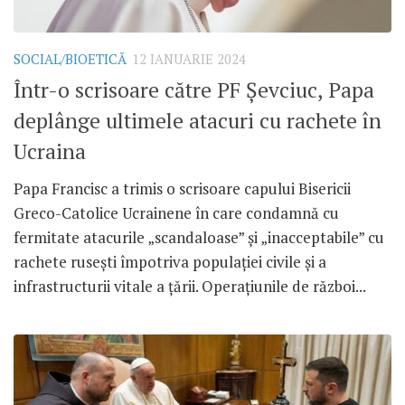
SOCIAL/BIOETICĂ
12 IANUARIE 2024
Într-o scrisoare către PF Șevciuc, Papa
deplânge ultimele atacuri cu rachete în
Ucraina
Papa Francisc a trimis o scrisoare capului Bisericii
Greco-Catolice Ucrainene în care condamnă cu
fermitate atacurile „scandaloase” și „inacceptabile” cu
rachete rusești împotriva populației civile și a
infrastructurii vitale a țării. Operațiunile de război...