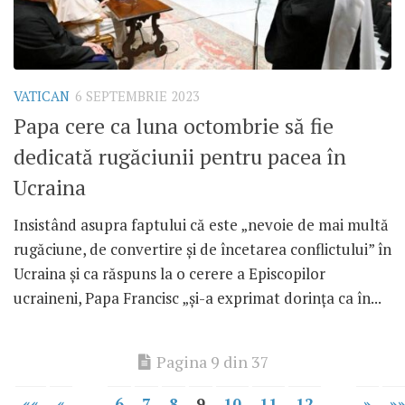
VATICAN
6 SEPTEMBRIE 2023
Papa cere ca luna octombrie să fie
dedicată rugăciunii pentru pacea în
Ucraina
Insistând asupra faptului că este „nevoie de mai multă
rugăciune, de convertire și de încetarea conflictului” în
Ucraina și ca răspuns la o cerere a Episcopilor
ucraineni, Papa Francisc „și-a exprimat dorința ca în...
Pagina 9 din 37
««
«
...
6
7
8
9
10
11
12
...
»
»