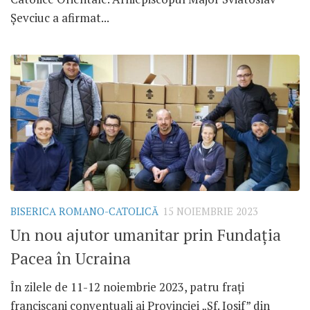
Șevciuc a afirmat...
BISERICA ROMANO-CATOLICĂ
15 NOIEMBRIE 2023
Un nou ajutor umanitar prin Fundația
Pacea în Ucraina
În zilele de 11-12 noiembrie 2023, patru frați
franciscani conventuali ai Provinciei „Sf. Iosif” din