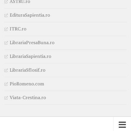
ASTRU.ro
EdituraSapientia.ro
ITRC.ro
LibrariaPresaBuna.ro
LibrariaSapientia.ro
LibrariaSfIosif.ro
PioRomeno.com
Viata-Crestina.ro