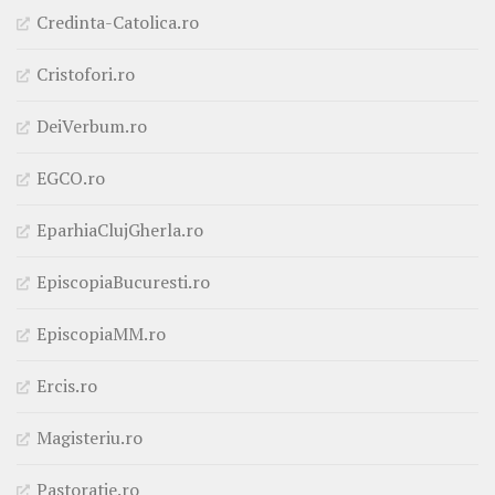
Credinta-Catolica.ro
Cristofori.ro
DeiVerbum.ro
EGCO.ro
EparhiaClujGherla.ro
EpiscopiaBucuresti.ro
EpiscopiaMM.ro
Ercis.ro
Magisteriu.ro
Pastoratie.ro