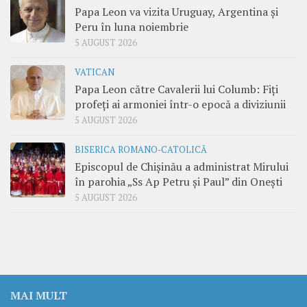
Papa Leon va vizita Uruguay, Argentina și
Peru în luna noiembrie
5 AUGUST 2026
VATICAN
Papa Leon către Cavalerii lui Columb: Fiți
profeți ai armoniei într-o epocă a diviziunii
5 AUGUST 2026
BISERICA ROMANO-CATOLICĂ
Episcopul de Chișinău a administrat Mirului
în parohia „Ss Ap Petru și Paul” din Onești
5 AUGUST 2026
MAI MULT