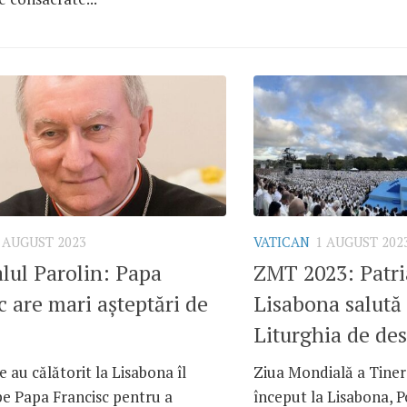
 AUGUST 2023
VATICAN
1 AUGUST 202
lul Parolin: Papa
ZMT 2023: Patri
c are mari așteptări de
Lisabona salută 
Liturghia de de
e au călătorit la Lisabona îl
Ziua Mondială a Tiner
pe Papa Francisc pentru a
început la Lisabona, Po