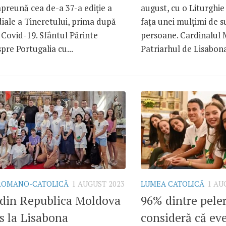
preună cea de-a 37-a ediție a
august, cu o Liturghie
iale a Tineretului, prima după
fața unei mulțimi de s
Covid-19. Sfântul Părinte
persoane. Cardinalul
pre Portugalia cu...
Patriarhul de Lisabona,
 ROMANO-CATOLICĂ
1 AUGUST 2023
LUMEA CATOLICĂ
1 AU
 din Republica Moldova
96% dintre pele
s la Lisabona
consideră că ev