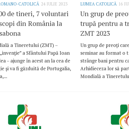
 ROMANO-CATOLICĂ
24 IULIE 2023
LUMEA CATOLICĂ
16 IU
00 de tineri, 7 voluntari
Un grup de preoț
iscopi din România la
trupă pentru a tr
sabona
ZMT 2023
ială a Tineretului (ZMT) –
Un grup de preoți car
„invenție” a Sfântului Papă Ioan
seminar au format o t
-lea – ajunge în acest an la cea de
strânge bani pentru ca
ie și va fi găzduită de Portugalia,
Arhidieceza lor să part
,...
Mondială a Tineretului