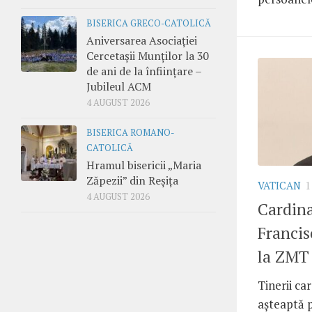
BISERICA GRECO-CATOLICĂ
Aniversarea Asociației
Cercetașii Munților la 30
de ani de la înființare –
Jubileul ACM
4 AUGUST 2026
BISERICA ROMANO-
CATOLICĂ
Hramul bisericii „Maria
Zăpezii” din Reșița
VATICAN
1
4 AUGUST 2026
Cardina
Francis
la ZMT
Tinerii car
așteaptă 