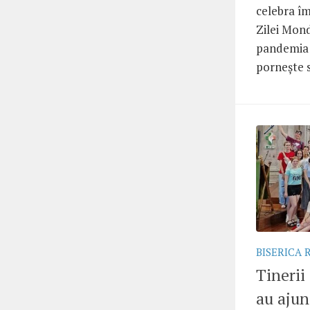
celebra îm
Zilei Mond
pandemia 
pornește s
BISERICA
Tinerii
au ajun