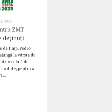
IE 2023
entru ZMT
e deținuți
ie de timp. Pedro
 ajungă la vârsta de
într-o celulă de
ecuritate, pentru a
e...