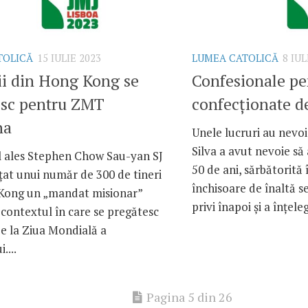
TOLICĂ
15 IULIE 2023
LUMEA CATOLICĂ
8 IUL
ii din Hong Kong se
Confesionale p
esc pentru ZMT
confecționate d
na
Unele lucruri au nevo
Silva a avut nevoie să
l ales Stephen Chow Sau-yan SJ
50 de ani, sărbătorită 
țat unui număr de 300 de tineri
închisoare de înaltă s
Kong un „mandat misionar”
privi înapoi și a înțeleg
n contextul în care se pregătesc
pe la Ziua Mondială a
....
Pagina 5 din 26