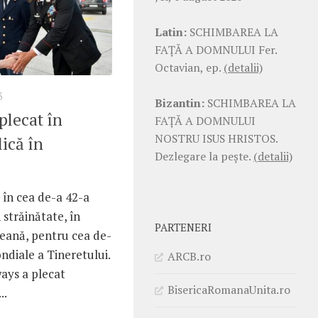
Latin:
SCHIMBAREA LA
FAŢĂ A DOMNULUI Fer.
Octavian, ep.
(detalii)
3
Bizantin:
SCHIMBAREA LA
plecat în
FAŢĂ A DOMNULUI
NOSTRU ISUS HRISTOS.
lică în
Dezlegare la pește.
(detalii)
 în cea de-a 42-a
 străinătate, în
PARTENERI
peană, pentru cea de-
ondiale a Tineretului.
ARCB.ro
ays a plecat
BisericaRomanaUnita.ro
..