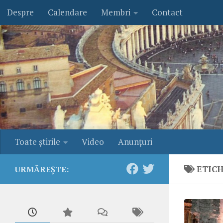
Despre
Calendare
Membri
Contact
Skip to content
Toate ştirile
Video
Anunţuri
ETIC
URMĂREȘTE: