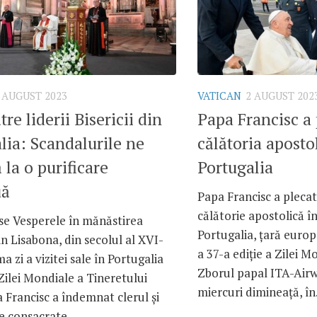
 AUGUST 2023
VATICAN
2 AUGUST 202
re liderii Bisericii din
Papa Francisc a 
lia: Scandalurile ne
călătoria aposto
la o purificare
Portugalia
uă
Papa Francisc a plecat
călătorie apostolică în
e Vesperele în mănăstirea
Portugalia, țară euro
n Lisabona, din secolul al XVI-
a 37-a ediție a Zilei M
ma zi a vizitei sale în Portugalia
Zborul papal ITA-Airw
Zilei Mondiale a Tineretului
miercuri dimineață, în.
 Francisc a îndemnat clerul și
 consacrate...