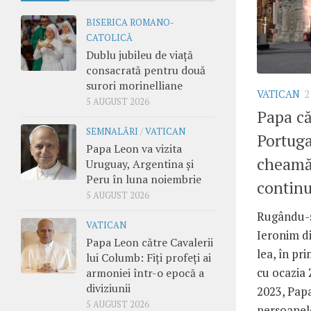
BISERICA ROMANO-
CATOLICĂ
Dublu jubileu de viață
consacrată pentru două
surori morinelliane
VATICAN
2
5 AUGUST 2026
Papa căt
SEMNALĂRI
/
VATICAN
Portuga
Papa Leon va vizita
cheamă 
Uruguay, Argentina și
Peru în luna noiembrie
contin
5 AUGUST 2026
Rugându-s
VATICAN
Ieronim di
Papa Leon către Cavalerii
lea, în pri
lui Columb: Fiți profeți ai
cu ocazia 
armoniei într-o epocă a
diviziunii
2023, Papa
5 AUGUST 2026
persoanele