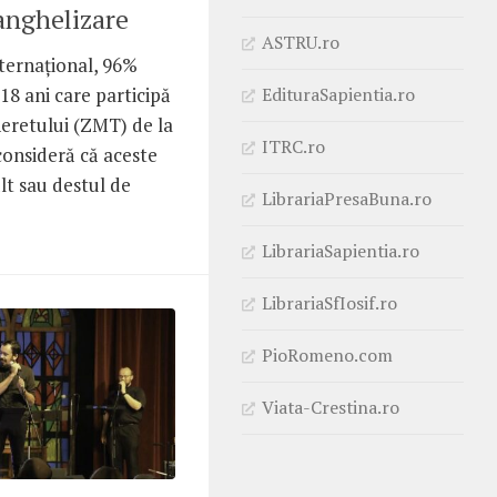
anghelizare
ASTRU.ro
nternațional, 96%
EdituraSapientia.ro
 18 ani care participă
neretului (ZMT) de la
ITRC.ro
consideră că aceste
lt sau destul de
LibrariaPresaBuna.ro
LibrariaSapientia.ro
LibrariaSfIosif.ro
PioRomeno.com
Viata-Crestina.ro