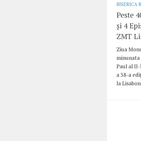
BISERICA
Peste 4
și 4 Ep
ZMT Li
Ziua Mond
minunata 
Paul al II
a 38-a ediț
la Lisabona