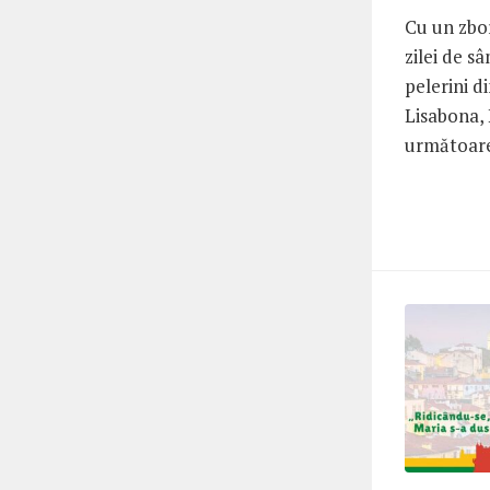
Cu un zbor
zilei de s
pelerini d
Lisabona, 
următoarel