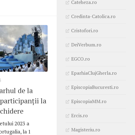
Cateheza.ro
Credinta-Catolica.ro
Cristofori.ro
DeiVerbum.ro
EGCO.ro
EparhiaClujGherla.ro
3
EpiscopiaBucuresti.ro
arhul de la
participanții la
EpiscopiaMM.ro
schidere
Ercis.ro
etului 2023 a
Magisteriu.ro
rtugalia, la 1