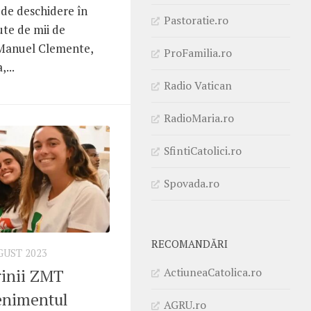
 de deschidere în
Pastoratie.ro
ute de mii de
 Manuel Clemente,
ProFamilia.ro
...
Radio Vatican
RadioMaria.ro
SfintiCatolici.ro
Spovada.ro
RECOMANDĂRI
GUST 2023
ActiuneaCatolica.ro
rinii ZMT
enimentul
AGRU.ro