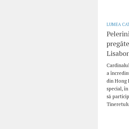
LUMEA CA
Pelerin
pregăt
Lisabo
Cardinalu
a încredin
din Hong 
special, î
să partici
Tineretului