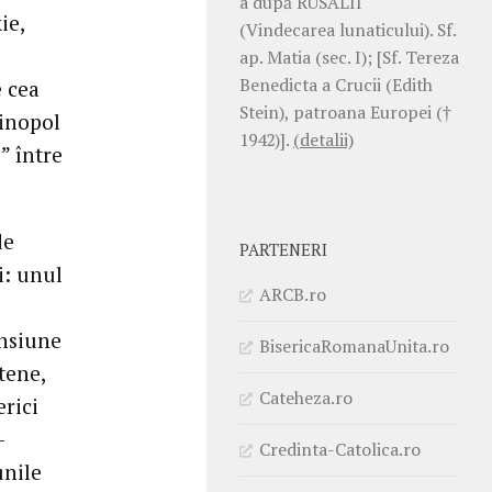
a după RUSALII
ie,
(Vindecarea lunaticului). Sf.
ap. Matia (sec. I); [Sf. Tereza
Benedicta a Crucii (Edith
e cea
Stein), patroana Europei (†
tinopol
1942)].
(detalii)
” între
de
PARTENERI
i: unul
ARCB.ro
ensiune
BisericaRomanaUnita.ro
tene,
Cateheza.ro
erici
-
Credinta-Catolica.ro
unile