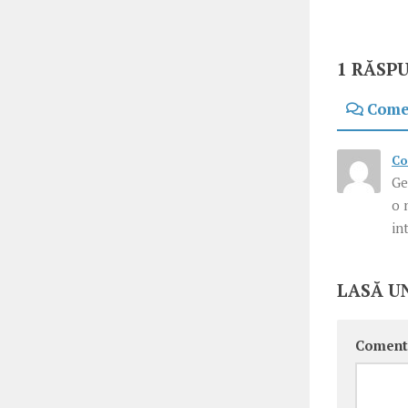
1 RĂSP
Come
Co
Ge
o 
in
LASĂ U
Coment