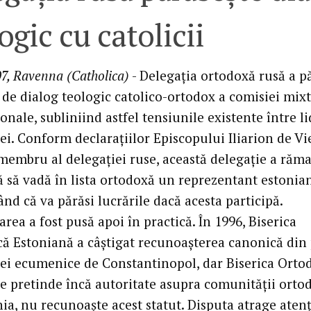
ogic cu catolicii
7, Ravenna (Catholica)
- Delegaţia ortodoxă rusă a pă
 de dialog teologic catolico-ortodox a comisiei mix
onale, subliniind astfel tensiunile existente între li
i. Conform declaraţiilor Episcopului Iliarion de Vi
 membru al delegaţiei ruse, această delegaţie a răm
ă să vadă în lista ortodoxă un reprezentant estonian
d că va părăsi lucrările dacă acesta participă.
ea a fost pusă apoi în practică. În 1996, Biserica
că Estoniană a câştigat recunoaşterea canonică din
iei ecumenice de Constantinopol, dar Biserica Orto
re pretinde încă autoritate asupra comunităţii orto
ia, nu recunoaşte acest statut. Disputa atrage atenţ