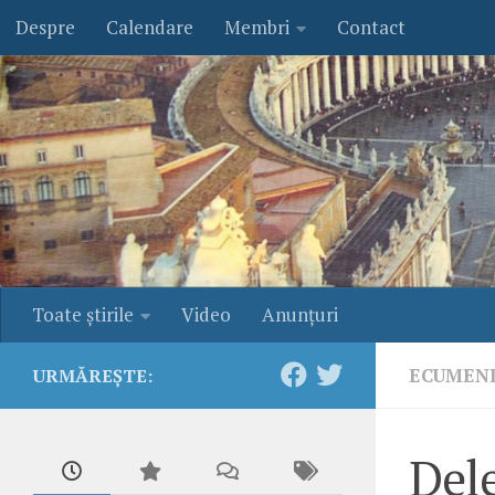
Despre
Calendare
Membri
Contact
Skip to content
Toate ştirile
Video
Anunţuri
ECUMEN
URMĂREȘTE:
Dele