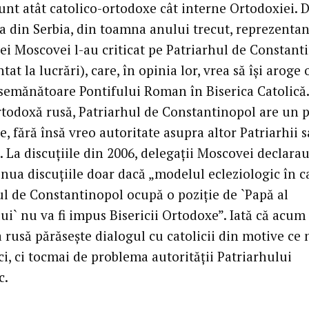
unt atât catolico-ortodoxe cât interne Ortodoxiei. 
a din Serbia, din toamna anului trecut, reprezentan
iei Moscovei l-au criticat pe Patriarhul de Constant
tat la lucrări), care, în opinia lor, vrea să îşi aroge 
asemănătoare Pontifului Roman în Biserica Catolică.
rtodoxă rusă, Patriarhul de Constantinopol are un 
, fără însă vreo autoritate asupra altor Patriarhii 
. La discuţiile din 2006, delegaţii Moscovei declarau
inua discuţiile doar dacă „modelul ecleziologic în c
ul de Constantinopol ocupă o poziţie de `Papă al
ui` nu va fi impus Bisericii Ortodoxe”. Iată că acum
 rusă părăseşte dialogul cu catolicii din motive ce 
ci, ci tocmai de problema autorităţii Patriarhului
c.