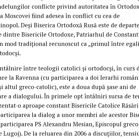
ndelungilor conflicte privind autoritatea în Ortodox
a Moscovei fiind adesea în conflict cu cea de
inopol. Deşi Biserica Ortodoxă Rusă este de depart
 dintre Bisericile Ortodoxe, Patriarhul de Constan
în mod tradiţional recunoscut ca „primul între egali
rtodocşi.
ntâlnire între teologii catolici şi ortodocşi, în curs 
are la Ravenna (cu participarea a doi Ierarhi român
i altul greco-catolic), este a doua după şase ani de
re a dialogului. În primele opt întâlniri sursa de t
zentat-o aproape constant Bisericile Catolice Răsări
participarea la dialog a unor membri ale acestor Bis
participarea PS Alexandru Mesian, Episcopul greco
e Lugoj). De la reluarea din 2006 a discuţiilor, tensi