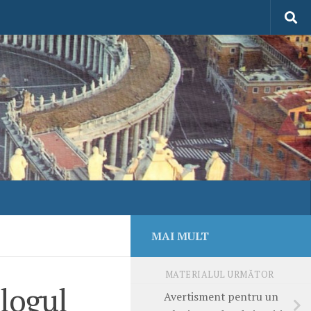
MAI MULT
MATERIALUL URMĂTOR
alogul
Avertisment pentru un