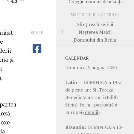
Colegiu condus de iezuiţi
MATERIALUL ANTERIOR
Sfinţirea bisericii
Naşterea Maicii
răsit
SHARE
Domnului din Rediu
te
derii
CALENDAR
ena şi
Duminică, 9 august 2026
as
,
Latin:
† DUMINICA a 19-a
de peste an; Sf. Tereza
Benedicta a Crucii (Edith
 partea
Stein), fc. m., patroană a
Europei
(detalii)
doxă
doxe
Bizantin:
DUMINICA a 10-
ia