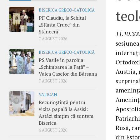
teol
BISERICA GRECO-CATOLICĂ
PF Claudiu, la Schitul
„Sfânta Cruce” din
Stânceni
11.10.200
7 AUGUST 2026
sesiunea
internaţi
BISERICA GRECO-CATOLICĂ
PS Vasile în parohia
Ortodoxie
„Schimbarea la Față” –
Austria,
Valea Caselor din Bârsana
surprins
7 AUGUST 2026
ameninţân
VATICAN
Ameninţar
Recunoștință pentru
Apostoli
vizita papală la Assisi:
Astăzi simțim că suntem
Patriarh
Biserica
Rusă, ca
6 AUGUST 2026
din Eston