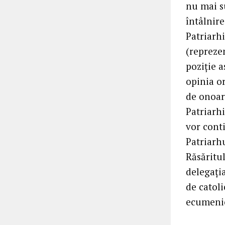
nu mai s
întâlnire
Patriarh
(reprezen
poziţie 
opinia o
de onoare
Patriarhi
vor cont
Patriarh
Răsăritul
delegaţia
de catoli
ecumeni