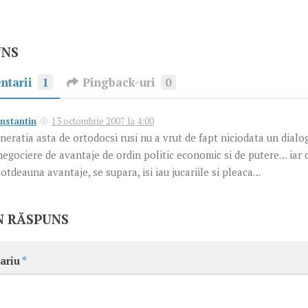
UNS
ntarii
1
Pingback-uri
0
nstantin
13 octombrie 2007 la 4:00
neratia asta de ortodocsi rusi nu a vrut de fapt niciodata un dialog
negociere de avantaje de ordin politic economic si de putere… iar
totdeauna avantaje, se supara, isi iau jucariile si pleaca…
N RĂSPUNS
ariu
*