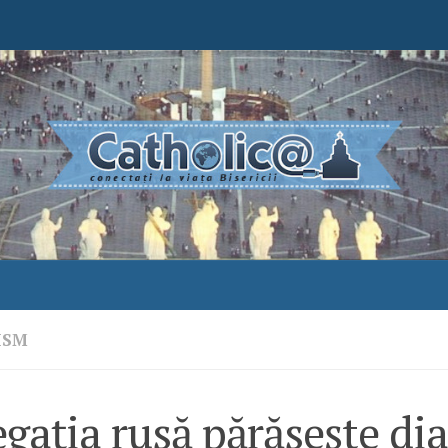
ISM
gaţia rusă părăseşte di