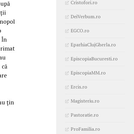
Cristofori.ro
După
ţii
DeiVerbum.ro
inopol
o
EGCO.ro
 În
EparhiaClujGherla.ro
primat
sau
EpiscopiaBucuresti.ro
 că
EpiscopiaMM.ro
are
Ercis.ro
Magisteriu.ro
nu ţin
Pastoratie.ro
ProFamilia.ro