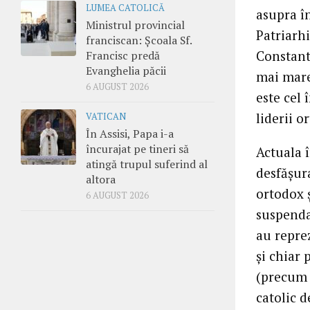
LUMEA CATOLICĂ
asupra î
Ministrul provincial
Patriarhi
franciscan: Școala Sf.
Constant
Francisc predă
Evanghelia păcii
mai mare
6 AUGUST 2026
este cel 
liderii o
VATICAN
În Assisi, Papa i-a
încurajat pe tineri să
Actuala î
atingă trupul suferind al
desfăşur
altora
ortodox ş
6 AUGUST 2026
suspenda
au repre
şi chiar 
(precum 
catolic d